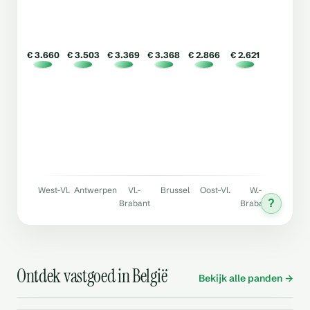
€ 3.660
€ 3.503
€ 3.369
€ 3.368
€ 2.866
€ 2.621
West-Vl.
Antwerpen
Vl.-
Brussel
Oost-Vl.
W.-
?
Brabant
Brabant
Ontdek vastgoed in België
Bekijk alle panden →
Te koop
Te huur
Huizen & appartementen →