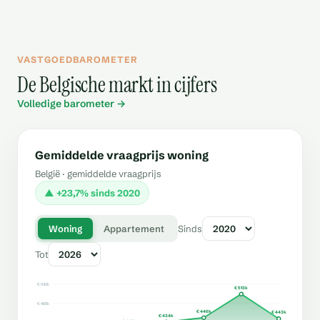
VASTGOEDBAROMETER
De Belgische markt in cijfers
Volledige barometer →
Gemiddelde vraagprijs woning
België · gemiddelde vraagprijs
▲ +23,7% sinds 2020
Woning
Appartement
Sinds
Tot
€ 542k
€ 513k
€ 486k
€ 446k
€ 443k
€ 434k