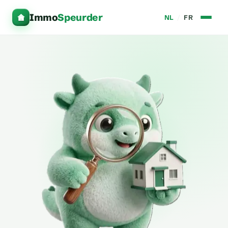
Immo
Speurder
NL
/
FR