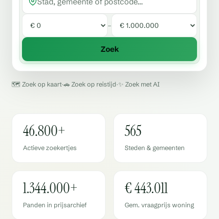
Stad, gemeente of postcode
–
Minimumprijs
Maximumprijs
Zoek
🗺️ Zoek op kaart
·
🚗 Zoek op reistijd
·
✨ Zoek met AI
46.800+
565
Actieve zoekertjes
Steden & gemeenten
1.344.000+
€ 443.011
Panden in prijsarchief
Gem. vraagprijs woning