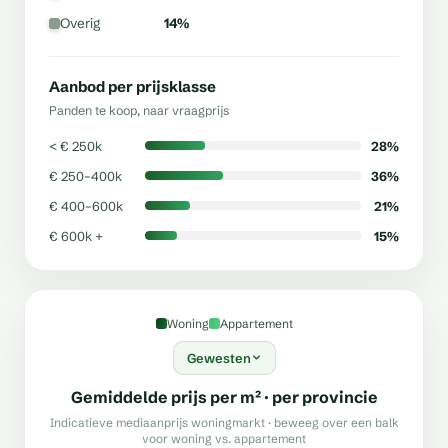
Overig
14%
Aanbod per prijsklasse
Panden te koop, naar vraagprijs
< € 250k
28%
€ 250–400k
36%
€ 400–600k
21%
€ 600k +
15%
Woning
Appartement
Gewesten
Gemiddelde prijs per m² · per provincie
Indicatieve mediaanprijs woningmarkt ·
beweeg over een balk
voor woning vs. appartement