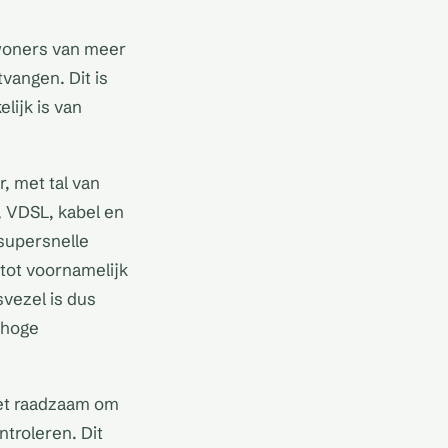
woners van meer
vangen. Dit is
lijk is van
, met tal van
, VDSL, kabel en
 supersnelle
tot voornamelijk
svezel is dus
 hoge
het raadzaam om
troleren. Dit