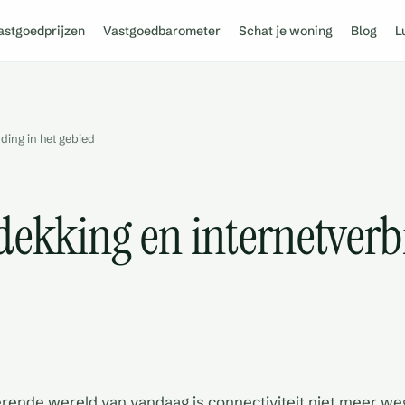
astgoedprijzen
Vastgoedbarometer
Schat je woning
Blog
L
ding in het gebied
dekking en internetverb
erende wereld van vandaag is connectiviteit niet meer we