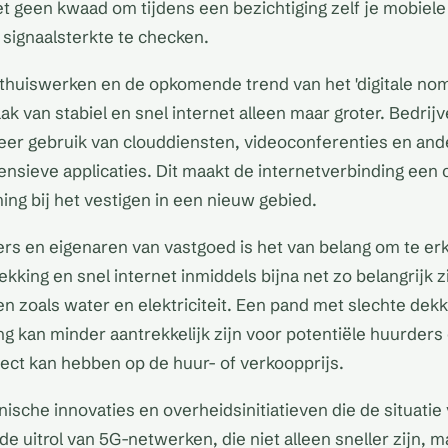
t geen kwaad om tijdens een bezichtiging zelf je mobiele 
signaalsterkte te checken.
 thuiswerken en de opkomende trend van het 'digitale no
k van stabiel en snel internet alleen maar groter. Bedrij
er gebruik van clouddiensten, videoconferenties en and
nsieve applicaties. Dit maakt de internetverbinding een 
ing bij het vestigen in een nieuw gebied.
rs en eigenaren van vastgoed is het van belang om te er
king en snel internet inmiddels bijna net zo belangrijk z
n zoals water en elektriciteit. Een pand met slechte dekk
ng kan minder aantrekkelijk zijn voor potentiële huurders 
ect kan hebben op de huur- of verkoopprijs.
nische innovaties en overheidsinitiatieven die de situatie
de uitrol van 5G-netwerken, die niet alleen sneller zijn, m