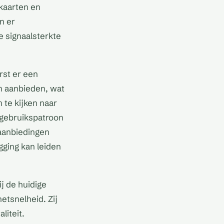
kaarten en
n er
e signaalsterkte
rst er een
n aanbieden, wat
 te kijken naar
w gebruikspatroon
aanbiedingen
gging kan leiden
j de huidige
etsnelheid. Zij
liteit.