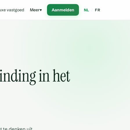
uxe vastgoed
Meer
▾
Aanmelden
NL
/
FR
inding in het
g te denken uit