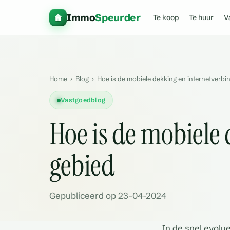
Immo
Speurder
Te koop
Te huur
V
Home
›
Blog
›
Hoe is de mobiele dekking en internetverbin
Vastgoedblog
Hoe is de mobiele 
gebied
Gepubliceerd op 23-04-2024
In de snel evolu