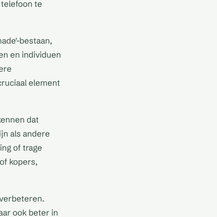
telefoon te
made'-bestaan,
ven en individuen
ere
cruciaal element
kennen dat
ijn als andere
ing of trage
of kopers,
 verbeteren.
aar ook beter in