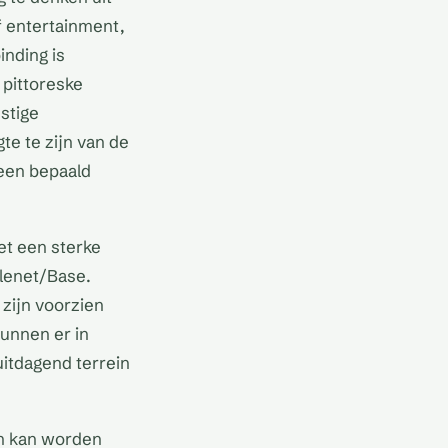
f entertainment,
nding is
 pittoreske
stige
te te zijn van de
 een bepaald
et een sterke
lenet/Base.
zijn voorzien
unnen er in
uitdagend terrein
den kan worden