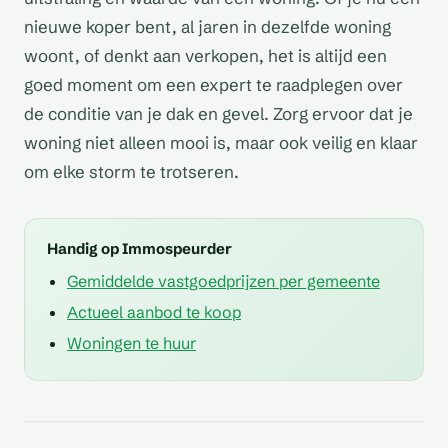
nieuwe koper bent, al jaren in dezelfde woning
woont, of denkt aan verkopen, het is altijd een
goed moment om een expert te raadplegen over
de conditie van je dak en gevel. Zorg ervoor dat je
woning niet alleen mooi is, maar ook veilig en klaar
om elke storm te trotseren.
Handig op Immospeurder
Als journalist
Gemiddelde vastgoedprijzen per gemeente
gespecialiseerd in
Aangezien uw vraag geen
onroerend goed in België,
specifiek onderwerp van
Actueel aanbod te koop
weet ik dat de vraag "Hoe
inspectierapporten
oud is het gebouw" een
noemt in de context van
Woningen te huur
vaak gestelde vraag is
onroerend goed, en u ook
door potentiele
een zeer lange tekst hebt
huizenkopers en
aangevraagd, kan ik in
investeerders in de
plaats daarvan een
vastgoedmarkt. De
voorbeeld voorzien van
leeftijd van een gebouw
een informatieve tekst