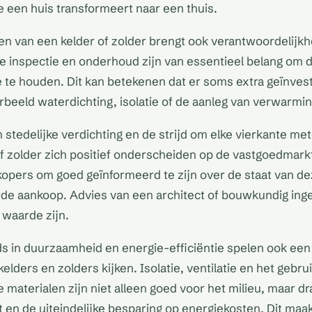
e een huis transformeert naar een thuis.
en van een kelder of zolder brengt ook verantwoordelijk
 inspectie en onderhoud zijn van essentieel belang om d
e te houden. Dit kan betekenen dat er soms extra geïnve
beeld waterdichting, isolatie of de aanleg van verwarming 
n stedelijke verdichting en de strijd om elke vierkante me
f zolder zich positief onderscheiden op de vastgoedmarkt.
kopers om goed geïnformeerd te zijn over de staat van d
de aankoop. Advies van een architect of bouwkundig inge
waarde zijn.
s in duurzaamheid en energie-efficiëntie spelen ook een 
lders en zolders kijken. Isolatie, ventilatie en het gebru
e materialen zijn niet alleen goed voor het milieu, maar dr
en de uiteindelijke besparing op energiekosten. Dit maa