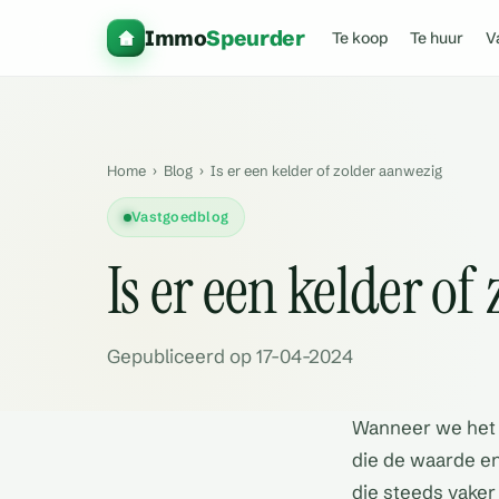
Immo
Speurder
Te koop
Te huur
V
Home
›
Blog
›
Is er een kelder of zolder aanwezig
Vastgoedblog
Is er een kelder of
Gepubliceerd op 17-04-2024
Wanneer we het h
die de waarde e
die steeds vaker