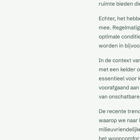
ruimte bieden di
Echter, het hebb
mee. Regelmatige
optimale conditi
worden in bijvoor
In de context va
met een kelder o
essentieel voor 
voorafgaand aan 
van onschatbare 
De recente trend
waarop we naar ke
milieuvriendelijk
het wooncomfort 