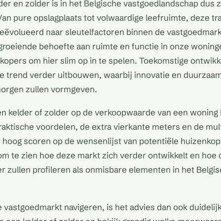
lder en zolder is in het Belgische vastgoedlandschap dus z
an pure opslagplaats tot volwaardige leefruimte, deze tra
n geëvolueerd naar sleutelfactoren binnen de vastgoedmar
roeiende behoefte aan ruimte en functie in onze woninge
kopers om hier slim op in te spelen. Toekomstige ontwikk
e trend verder uitbouwen, waarbij innovatie en duurzaa
morgen zullen vormgeven.
n kelder of zolder op de verkoopwaarde van een woning i
aktische voordelen, de extra vierkante meters en de multi
e hoog scoren op de wensenlijst van potentiële huizenkop
 om te zien hoe deze markt zich verder ontwikkelt en hoe 
er zullen profileren als onmisbare elementen in het Belgi
e vastgoedmarkt navigeren, is het advies dan ook duidelijk