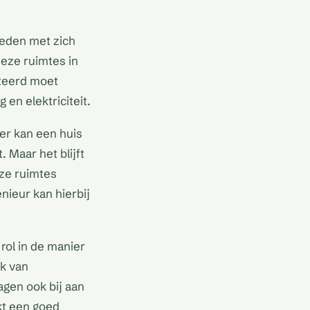
heden met zich
eze ruimtes in
steerd moet
en elektriciteit.
ter kan een huis
 Maar het blijft
eze ruimtes
nieur kan hierbij
rol in de manier
ik van
agen ook bij aan
kt een goed