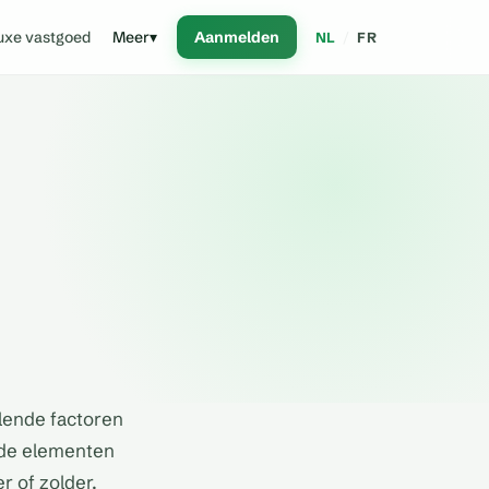
uxe vastgoed
Meer
▾
Aanmelden
NL
/
FR
lende factoren
 de elementen
r of zolder.