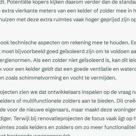
dt. Potentiële kopers kijken daarom verder dan de stan
extra vierkante meters van een kelder of zolder mee in h
 huizen met deze extra ruimtes vaak hoger geprijsd zijn o
er ook technische aspecten om rekening mee te houden. E
 moet bijvoorbeeld goed geïsoleerd zijn om te voldoen a
gienormen. Als een zolder niet geïsoleerd is, kan dit lei
 voor een kelder geldt dat een goede ventilatie en waterd
en zoals schimmelvorming en vocht te vermijden.
jecten zien we dat ontwikkelaars inspelen op de vraag 
lders of multifunctionele zolders aan te bieden. Dit creëe
de voor de nieuwe eigenaars, maar maakt deze woninge
ger. Terwijl bij renovatieprojecten de focus vaak ligt op 
imtes zoals kelders en zolders om zo meer functionalitei
het bestaande woonoppervlak.