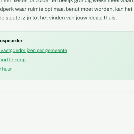
n een kelder of zolder en bekijk grondig welke meerwaa
ijdperk waar ruimte optimaal benut moet worden, kan he
de sleutel zijn tot het vinden van jouw ideale thuis.
mospeurder
vastgoedprijzen per gemeente
bod te koop
 huur
ers en
Is er een mo
f
Zijn er recente renovaties
Hoe is de staat van het dak
uitbreiding 
id
uitgevoerd
Hoe is de tu