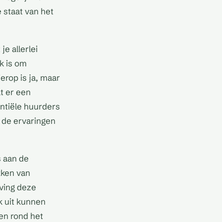
 staat van het
e allerlei
jk is om
erop is ja, maar
at er een
ntiële huurders
r de ervaringen
s aan de
kken van
ving deze
k uit kunnen
en rond het