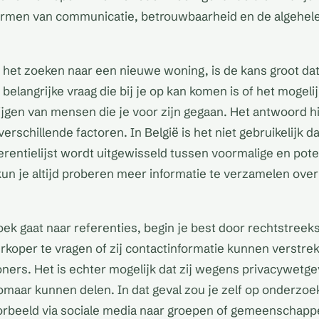
ermen van communicatie, betrouwbaarheid en de algehele
 het zoeken naar een nieuwe woning, is de kans groot dat j
belangrijke vraag die bij je op kan komen is of het mogeli
rijgen van mensen die je voor zijn gegaan. Het antwoord hi
verschillende factoren. In België is het niet gebruikelijk d
entielijst wordt uitgewisseld tussen voormalige en pote
kun je altijd proberen meer informatie te verzamelen ove
ek gaat naar referenties, begin je best door rechtstreek
rkoper te vragen of zij contactinformatie kunnen verstre
ers. Het is echter mogelijk dat zij wegens privacywetge
zomaar kunnen delen. In dat geval zou je zelf op onderzoe
orbeeld via sociale media naar groepen of gemeenschapp