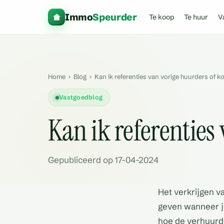
Immo
Speurder
Te koop
Te huur
V
Home
›
Blog
›
Kan ik referenties van vorige huurders of k
Vastgoedblog
Kan ik referenties
Gepubliceerd op 17-04-2024
Het verkrijgen v
geven wanneer je
hoe de verhuurde