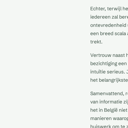
Echter, terwijl h
iedereen zal ber
ontevredenheid u
een breed scala 
trekt.
Vertrouw naast h
bezichtiging een 
intuïtie serieus.
het belangrijkste
Samenvattend, r
van informatie z
het in België nie
manieren waarop 
huiswerk om te z