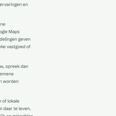
 ervaringen en
ine
oogle Maps
rdelingen geven
eke vastgoed of
w, spreek dan
lgemene
en worden
 of lokale
 daar te leven.
wijk en misschien