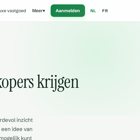
uxe vastgoed
Meer
▾
Aanmelden
NL
/
FR
kopers krijgen
rdevol inzicht
 een idee van
mogelijk kunt