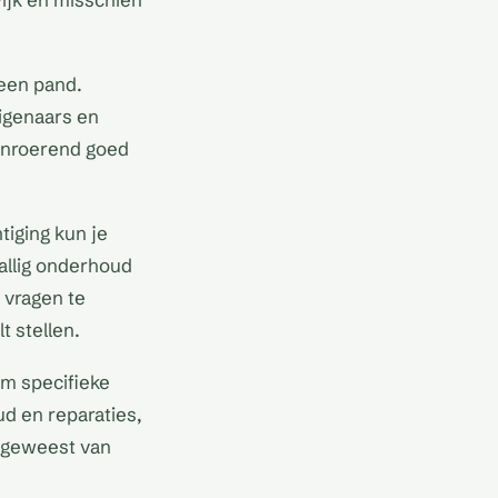
een pand.
igenaars en
 onroerend goed
tiging kun je
tallig onderhoud
 vragen te
t stellen.
om specifieke
ud en reparaties,
s geweest van