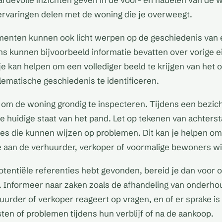
 ervaringen delen met de woning die je overweegt.
menten kunnen ook licht werpen op de geschiedenis van 
s kunnen bijvoorbeeld informatie bevatten over vorige e
 je kan helpen om een vollediger beeld te krijgen van het
lematische geschiedenis te identificeren.
 om de woning grondig te inspecteren. Tijdens een bezich
de huidige staat van het pand. Let op tekenen van achters
es die kunnen wijzen op problemen. Dit kan je helpen om
e aan de verhuurder, verkoper of voormalige bewoners wil
otentiële referenties hebt gevonden, bereid je dan voor 
n. Informeer naar zaken zoals de afhandeling van onderho
uurder of verkoper reageert op vragen, en of er sprake i
en of problemen tijdens hun verblijf of na de aankoop.