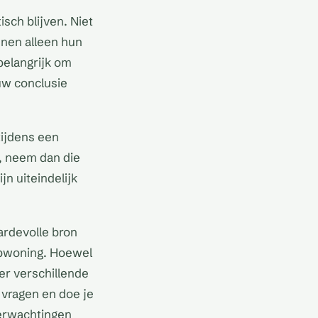
isch blijven. Niet
nnen alleen hun
belangrijk om
uw conclusie
tijdens een
jn, neem dan die
jn uiteindelijk
ardevolle bron
oopwoning. Hoewel
 er verschillende
 vragen en doe je
verwachtingen