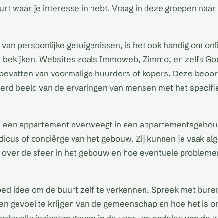
rt waar je interesse in hebt. Vraag in deze groepen naar
 van persoonlijke getuigenissen, is het ook handig om onl
e bekijken. Websites zoals Immoweb, Zimmo, en zelfs G
bevatten van voormalige huurders of kopers. Deze beoo
terd beeld van de ervaringen van mensen met het specifi
je een appartement overweegt in een appartementsgebou
icus of conciërge van het gebouw. Zij kunnen je vaak a
n over de sfeer in het gebouw en hoe eventuele problem
oed idee om de buurt zelf te verkennen. Spreek met buren
n gevoel te krijgen van de gemeenschap en hoe het is om
ardevolle inzichten geven in de voor- en nadelen van de 