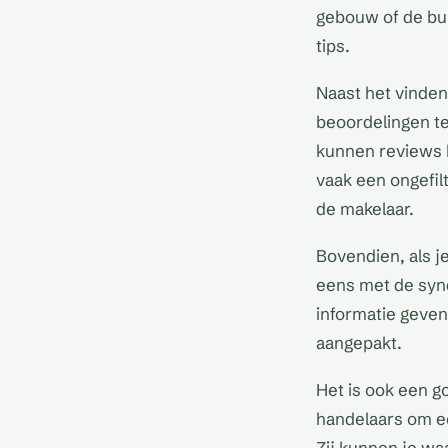
gebouw of de buu
tips.
Naast het vinden
beoordelingen t
kunnen reviews 
vaak een ongefil
de makelaar.
Bovendien, als 
eens met de synd
informatie geve
aangepakt.
Het is ook een g
handelaars om ee
Zij kunnen je wa