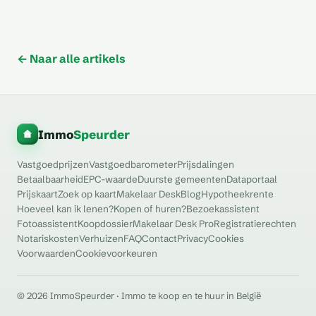
aan
speel je slim in
← Naar alle artikels
Immo
Speurder
Vastgoedprijzen
Vastgoedbarometer
Prijsdalingen
Betaalbaarheid
EPC-waarde
Duurste gemeenten
Dataportaal
Prijskaart
Zoek op kaart
Makelaar Desk
Blog
Hypotheekrente
Hoeveel kan ik lenen?
Kopen of huren?
Bezoekassistent
Fotoassistent
Koopdossier
Makelaar Desk Pro
Registratierechten
Notariskosten
Verhuizen
FAQ
Contact
Privacy
Cookies
Voorwaarden
Cookievoorkeuren
© 2026 ImmoSpeurder · Immo te koop en te huur in België