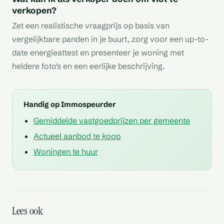
verkopen?
Zet een realistische vraagprijs op basis van
vergelijkbare panden in je buurt, zorg voor een up-to-
date energieattest en presenteer je woning met
heldere foto's en een eerlijke beschrijving.
Handig op Immospeurder
Gemiddelde vastgoedprijzen per gemeente
Actueel aanbod te koop
Woningen te huur
Kantoorbelasting
Vastgoedprijzen onder
Koopkracht op de
Vastgoedfraude
Brussel: wat de uitspraak
druk: wat betekent dit
Lees ook
Betaalbaar penthouse
Verkoop op de
woningmarkt: minder
herkennen: zo bescherm
betekent
voor u?
kopen: zo pak je het slim
secundaire markt: zo
huis voor je geld
je je spaargeld