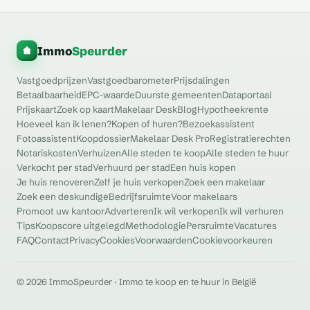
Immo
Speurder
Vastgoedprijzen
Vastgoedbarometer
Prijsdalingen
Betaalbaarheid
EPC-waarde
Duurste gemeenten
Dataportaal
Prijskaart
Zoek op kaart
Makelaar Desk
Blog
Hypotheekrente
Hoeveel kan ik lenen?
Kopen of huren?
Bezoekassistent
Fotoassistent
Koopdossier
Makelaar Desk Pro
Registratierechten
Notariskosten
Verhuizen
Alle steden te koop
Alle steden te huur
Verkocht per stad
Verhuurd per stad
Een huis kopen
Je huis renoveren
Zelf je huis verkopen
Zoek een makelaar
Zoek een deskundige
Bedrijfsruimte
Voor makelaars
Promoot uw kantoor
Adverteren
Ik wil verkopen
Ik wil verhuren
Tips
Koopscore uitgelegd
Methodologie
Persruimte
Vacatures
FAQ
Contact
Privacy
Cookies
Voorwaarden
Cookievoorkeuren
© 2026 ImmoSpeurder · Immo te koop en te huur in België