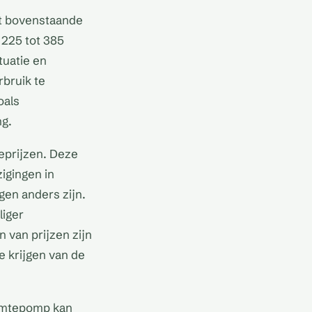
et bovenstaande
 225 tot 385
tuatie en
rbruik te
oals
ng.
eprijzen. Deze
igingen in
gen anders zijn.
liger
 van prijzen zijn
e krijgen van de
rmtepomp kan