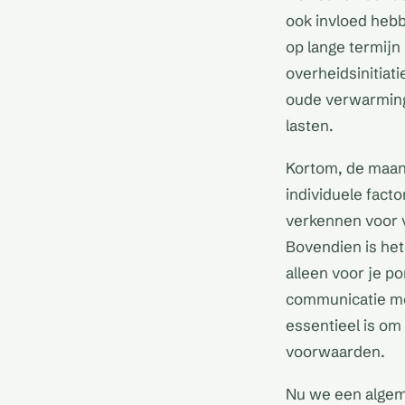
ook invloed hebb
op lange termijn
overheidsinitiat
oude verwarming
lasten.
Kortom, de maand
individuele fact
verkennen voor v
Bovendien is het
alleen voor je p
communicatie met
essentieel is o
voorwaarden.
Nu we een algem