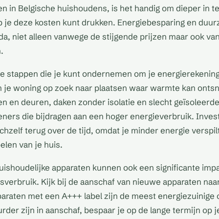
n in Belgische huishoudens, is het handig om dieper in t
 je deze kosten kunt drukken. Energiebesparing en duu
a, niet alleen vanwege de stijgende prijzen maar ook va
.
e stappen die je kunt ondernemen om je energierekening 
n je woning op zoek naar plaatsen waar warmte kan onts
n en deuren, daken zonder isolatie en slecht geïsoleerd
ners die bijdragen aan een hoger energieverbruik. Inves
zichzelf terug over de tijd, omdat je minder energie verspil
len van je huis.
uishoudelijke apparaten kunnen ook een significante imp
tsverbruik. Kijk bij de aanschaf van nieuwe apparaten naa
paraten met een A+++ label zijn de meest energiezuinige
rder zijn in aanschaf, bespaar je op de lange termijn op j