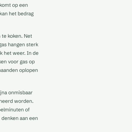
rkomt op een
kan het bedrag
 te koken. Net
r gas hangen sterk
k het weer. In de
ken voor gas op
ermaanden oplopen
bijna onmisbaar
ineerd worden.
belminuten of
e denken aan een