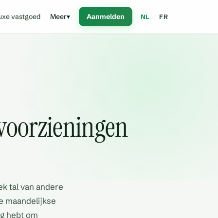
uxe vastgoed
Meer
▾
Aanmelden
NL
/
FR
svoorzieningen
ek tal van andere
e maandelijkse
ig hebt om