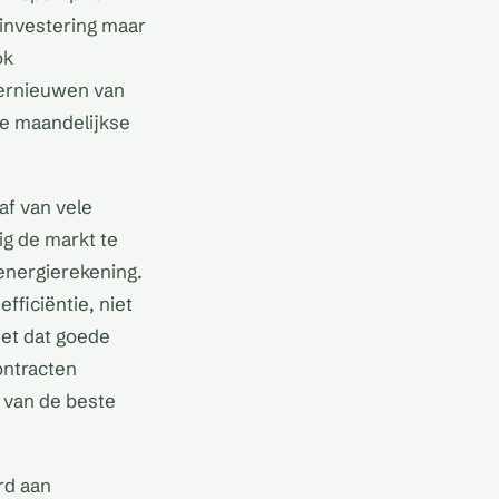
 investering maar
ok
 vernieuwen van
e maandelijkse
af van vele
ig de markt te
energierekening.
fficiëntie, niet
iet dat goede
ontracten
 van de beste
rd aan