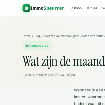
Immo
Speurder
Te koop
Te huur
V
Home
›
Blog
›
Wat zijn de maandelijkse kosten voor nuts
Vastgoedblog
Wat zijn de maand
Gepubliceerd op 27-04-2024
Wanneer je een w
kosten waarmee 
budget gaat uit 