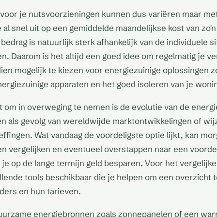
n voor je nutsvoorzieningen kunnen dus variëren maar m
e al snel uit op een gemiddelde maandelijkse kost van zo'n
bedrag is natuurlijk sterk afhankelijk van de individuele si
n. Daarom is het altijd een goed idee om regelmatig je ve
ien mogelijk te kiezen voor energiezuinige oplossingen z
energiezuinige apparaten en het goed isoleren van je woni
 om in overweging te nemen is de evolutie van de energi
n als gevolg van wereldwijde marktontwikkelingen of wijz
effingen. Wat vandaag de voordeligste optie lijkt, kan mor
en vergelijken en eventueel overstappen naar een voorde
e op de lange termijn geld besparen. Voor het vergelijken
illende tools beschikbaar die je helpen om een overzicht t
ders en hun tarieven.
uurzame energiebronnen zoals zonnepanelen of een wa