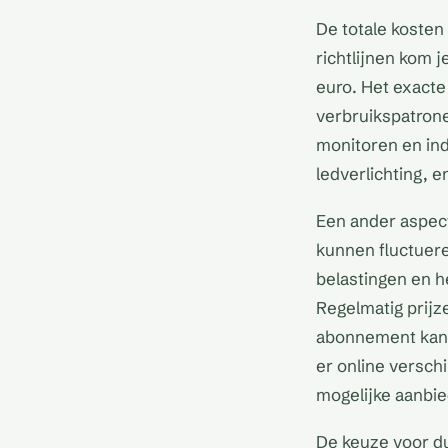
De totale koste
richtlijnen kom j
euro. Het exacte 
verbruikspatrone
monitoren en ind
ledverlichting, 
Een ander aspect
kunnen fluctuere
belastingen en h
Regelmatig prijz
abonnement kan j
er online versch
mogelijke aanbie
De keuze voor d