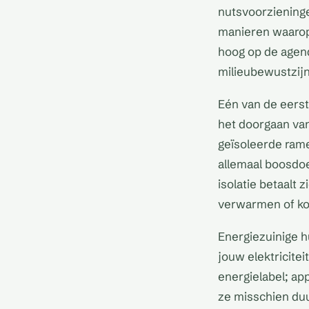
nutsvoorzieninge
manieren waarop
hoog op de agend
milieubewustzijn
Eén van de eerst
het doorgaan va
geïsoleerde rame
allemaal boosdoe
isolatie betaalt 
verwarmen of koe
Energiezuinige h
jouw elektricitei
energielabel; ap
ze misschien duu