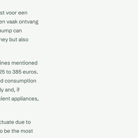
est voor een
 en vaak ontvang
t pump can
ney but also
elines mentioned
25 to 385 euros.
and consumption
y and, if
cient appliances,
ctuate due to
to be the most