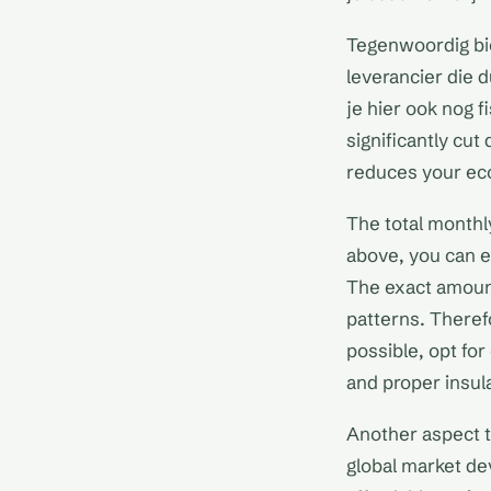
Tegenwoordig bie
leverancier die 
je hier ook nog f
significantly cu
reduces your ecol
The total monthly
above, you can e
The exact amount
patterns. Therefo
possible, opt for
and proper insul
Another aspect t
global market de