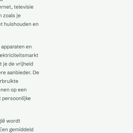
rnet, televisie
 zoals je
het huishouden en
he apparaten en
ektriciteitsmarkt
t je de vrijheid
ere aanbieder. De
rbruikte
enen op een
t persoonlijke
gië wordt
 Een gemiddeld