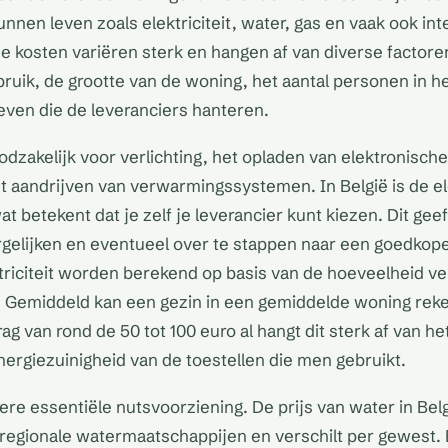
nnen leven zoals elektriciteit, water, gas en vaak ook inte
ze kosten variëren sterk en hangen af van diverse factoren
bruik, de grootte van de woning, het aantal personen in 
ieven die de leveranciers hanteren.
noodzakelijk voor verlichting, het opladen van elektronisc
t aandrijven van verwarmingssystemen. In België is de el
at betekent dat je zelf je leverancier kunt kiezen. Dit geef
rgelijken en eventueel over te stappen naar een goedkop
triciteit worden berekend op basis van de hoeveelheid ve
. Gemiddeld kan een gezin in een gemiddelde woning rek
g van rond de 50 tot 100 euro al hangt dit sterk af van he
nergiezuinigheid van de toestellen die men gebruikt.
ere essentiële nutsvoorziening. De prijs van water in Bel
regionale watermaatschappijen en verschilt per gewest.