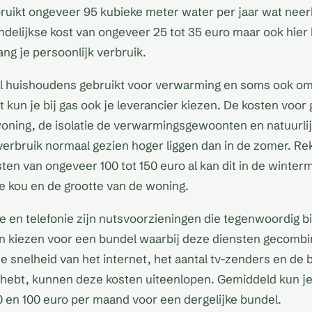
ruikt ongeveer 95 kubieke meter water per jaar wat nee
elijkse kost van ongeveer 25 tot 35 euro maar ook hier 
ang je persoonlijk verbruik.
el huishoudens gebruikt voor verwarming en soms ook om
teit kun je bij gas ook je leverancier kiezen. De kosten voo
woning, de isolatie de verwarmingsgewoonten en natuurlij
sverbruik normaal gezien hoger liggen dan in de zomer. Re
ten van ongeveer 100 tot 150 euro al kan dit in de wint
de kou en de grootte van de woning.
sie en telefonie zijn nutsvoorzieningen die tegenwoordig 
en kiezen voor een bundel waarbij deze diensten gecomb
de snelheid van het internet, het aantal tv-zenders en de 
g hebt, kunnen deze kosten uiteenlopen. Gemiddeld kun j
 en 100 euro per maand voor een dergelijke bundel.