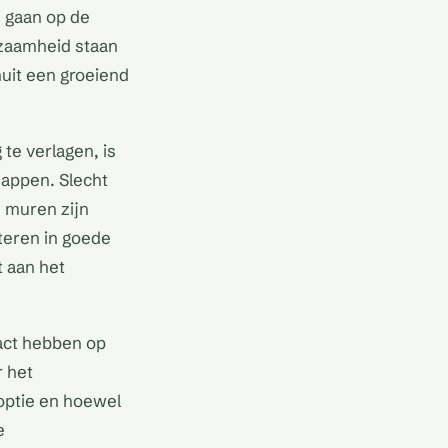
e gaan op de
rzaamheid staan
nuit een groeiend
te verlagen, is
nappen. Slecht
e muren zijn
teren in goede
t aan het
act hebben op
r het
 optie en hoewel
e