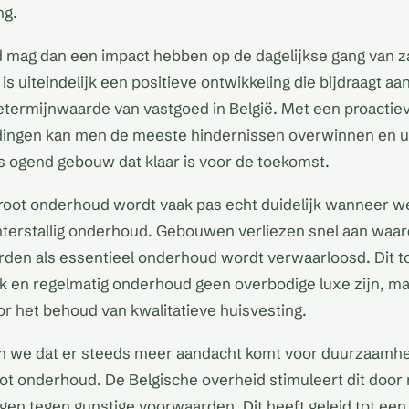
ng.
 mag dan een impact hebben op de dagelijkse gang van za
s uiteindelijk een positieve ontwikkeling die bijdraagt aan
etermijnwaarde van vastgoed in België. Met een proactie
dingen kan men de meeste hindernissen overwinnen en ui
s ogend gebouw dat klaar is voor de toekomst.
root onderhoud wordt vaak pas echt duidelijk wanneer we
hterstallig onderhoud. Gebouwen verliezen snel aan waa
orden als essentieel onderhoud wordt verwaarloosd. Dit t
ik en regelmatig onderhoud geen overbodige luxe zijn, ma
 het behoud van kwalitatieve huisvesting.
ien we dat er steeds meer aandacht komt voor duurzaamhe
groot onderhoud. De Belgische overheid stimuleert dit door
gen tegen gunstige voorwaarden. Dit heeft geleid tot een s