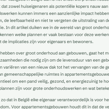
 dat zowel huiseigenaren als potentiële kopers nauw aan h
swerken kunnen immers een aanzienlijke impact hebben
, de leefbaarheid en niet te vergeten de uitstraling van d
e. In dit artikel duiken we in de wereld van groot onder
erkennen welke plannen er vaak bestaan voor deze werken
 de implicaties zijn voor eigenaars en bewoners.
hebben over groot onderhoud aan gebouwen, gaat het m
kzaamheden die nodig zijn om de levensduur van een ge
an variëren van een nieuw dak tot het vervangen van de g
an gemeenschappelijke ruimtes in appartementsgebouwen
ntieel om een pand veilig, gezond, en energiezuinig te 
 plannen zijn voor grote onderhoudswerken en wat beteken
t zo dat in België elke eigenaar verantwoordelijk is voor 
endom. Voor appartementsgebouwen houdt dit in dat de ve