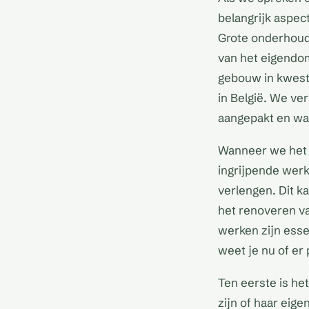
belangrijk aspect
Grote onderhoud
van het eigendom
gebouw in kwesti
in België. We v
aangepakt en wat
Wanneer we het 
ingrijpende wer
verlengen. Dit k
het renoveren v
werken zijn esse
weet je nu of er
Ten eerste is he
zijn of haar eig