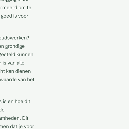
ormeerd om te
 goed is voor
rhoudswerken?
en grondige
tgesteld kunnen
is van alle
ht kan dienen
e waarde van het
 is en hoe dit
 de
amheden. Dit
men dat je voor