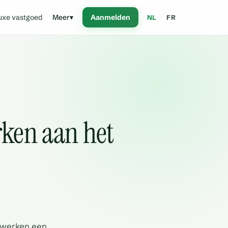
uxe vastgoed
Meer
▾
Aanmelden
NL
/
FR
rken aan het
swerken een