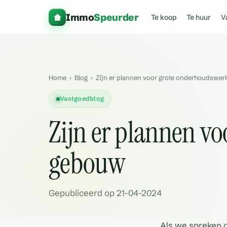
Immo
Speurder
Te koop
Te huur
V
Home
›
Blog
›
Zijn er plannen voor grote onderhoudswer
Vastgoedblog
Zijn er plannen v
gebouw
Gepubliceerd op 21-04-2024
Als we spreken 