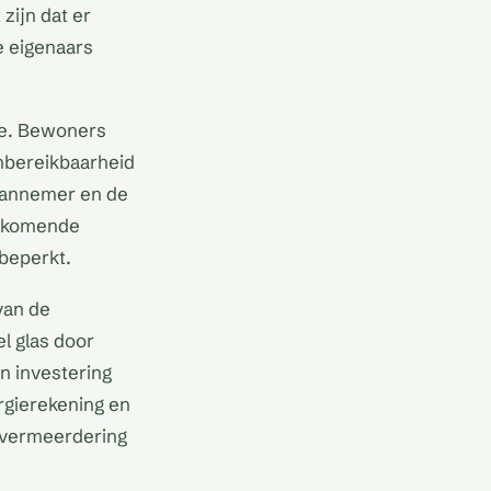
zijn dat er
e eigenaars
ee. Bewoners
onbereikbaarheid
aannemer en de
e komende
beperkt.
van de
l glas door
n investering
rgierekening en
evermeerdering