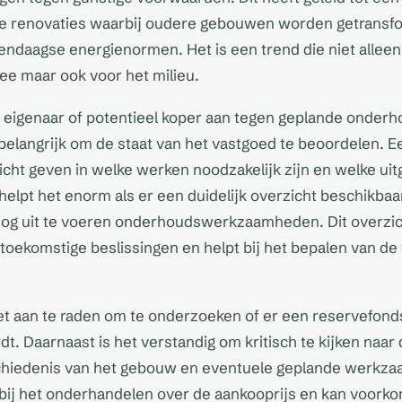
ne renovaties waarbij oudere gebouwen worden getransf
ndaagse energienormen. Het is een trend die niet alleen
e maar ook voor het milieu.
ls eigenaar of potentieel koper aan tegen geplande onde
t belangrijk om de staat van het vastgoed te beoordelen. E
zicht geven in welke werken noodzakelijk zijn en welke ui
elpt het enorm als er een duidelijk overzicht beschikbaar 
nog uit te voeren onderhoudswerkzaamheden. Dit overzic
r toekomstige beslissingen en helpt bij het bepalen van d
et aan te raden om te onderzoeken of er een reservefonds
t. Daarnaast is het verstandig om kritisch te kijken naar
iedenis van het gebouw en eventuele geplande werkza
 bij het onderhandelen over de aankooprijs en kan voorko