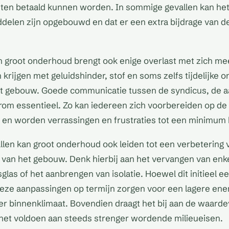
ten betaald kunnen worden. In sommige gevallen kan het 
elen zijn opgebouwd en dat er een extra bijdrage van d
an groot onderhoud brengt ook enige overlast met zich m
krijgen met geluidshinder, stof en soms zelfs tijdelijke 
et gebouw. Goede communicatie tussen de syndicus, de 
rom essentieel. Zo kan iedereen zich voorbereiden op d
n worden verrassingen en frustraties tot een minimum 
len kan groot onderhoud ook leiden tot een verbetering 
 van het gebouw. Denk hierbij aan het vervangen van enke
as of het aanbrengen van isolatie. Hoewel dit initieel ee
eze aanpassingen op termijn zorgen voor een lagere ene
er binnenklimaat. Bovendien draagt het bij aan de waard
het voldoen aan steeds strenger wordende milieueisen.