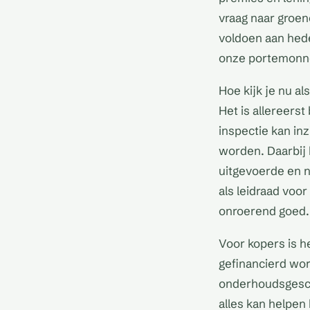
vraag naar groe
voldoen aan hede
onze portemonne
Hoe kijk je nu a
Het is allereers
inspectie kan in
worden. Daarbij h
uitgevoerde en 
als leidraad voo
onroerend goed.
Voor kopers is h
gefinancierd word
onderhoudsgesch
alles kan helpen