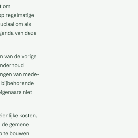
ft om
op regelmatige
uciaal om als
 agenda van deze
n van de vorige
 onderhoud
gingen van mede-
e bijbehorende
eigenaars niet
ienlijke kosten.
in de gemene
op te bouwen