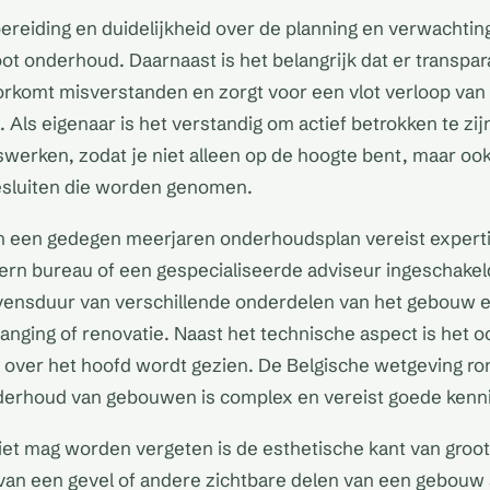
reiding en duidelijkheid over de planning en verwachting
oot onderhoud. Daarnaast is het belangrijk dat er transpar
oorkomt misverstanden en zorgt voor een vlot verloop van
ls eigenaar is het verstandig om actief betrokken te zijn
erken, zodat je niet alleen op de hoogte bent, maar ook
esluiten die worden genomen.
an een gedegen meerjaren onderhoudsplan vereist expert
ern bureau of een gespecialiseerde adviseur ingeschakeld
vensduur van verschillende onderdelen van het gebouw e
anging of renovatie. Naast het technische aspect is het oo
ts over het hoofd wordt gezien. De Belgische wetgeving r
erhoud van gebouwen is complex en vereist goede kenni
iet mag worden vergeten is de esthetische kant van groot
van een gevel of andere zichtbare delen van een gebouw