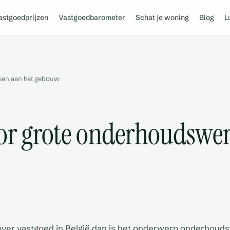
astgoedprijzen
Vastgoedbarometer
Schat je woning
Blog
L
ken aan het gebouw
oor grote onderhoudswe
over vastgoed in België dan is het onderwerp onderhoud