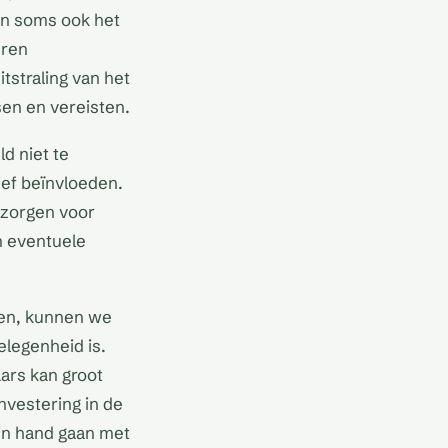
en soms ook het
uren
tstraling van het
en en vereisten.
d niet te
tief beïnvloeden.
 zorgen voor
n eventuele
ten, kunnen we
legenheid is.
ars kan groot
nvestering in de
in hand gaan met