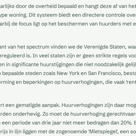
arlijks door de overheid bepaald en hangt deze af van he
ype woning. Dit systeem biedt een directere controle ove
aarbij de focus ligt op het beschermen van huurders met e
ant van het spectrum vinden we de Verenigde Staten, wa
eguleerd is. In veel staten zijn er geen strikte regels vo
n in significante huurstijgingen die niet noodzakelijk gel
, in bepaalde steden zoals New York en San Francisco, best
ming en beperkingen op huurverhogingen, die vaak 'rent
rt een gematigde aanpak. Huurverhogingen zijn daar moge
rden onderhevig. Zo moet de huurverhoging gerechtvaa
 een periode van drie jaar niet meer bedragen dan 20%.
ijs in lijn liggen met de zogenoemde 'Mietspiegel', een s