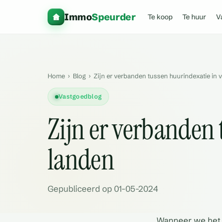
Immo
Speurder
Te koop
Te huur
V
Home
›
Blog
›
Zijn er verbanden tussen huurindexatie in 
Vastgoedblog
Zijn er verbanden 
landen
Gepubliceerd op 01-05-2024
Wanneer we het h