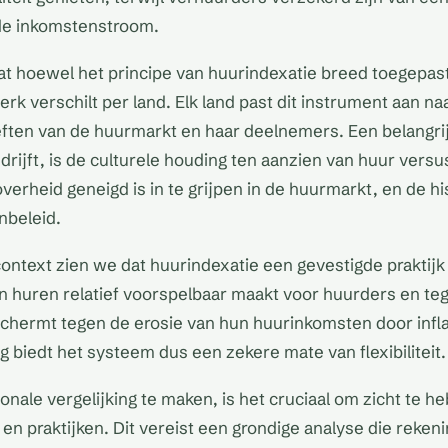
lde inkomstenstroom.
 dat hoewel het principe van huurindexatie breed toegepas
terk verschilt per land. Elk land past dit instrument aan n
ften van de huurmarkt en haar deelnemers. Een belangrij
 drijft, is de culturele houding ten aanzien van huur vers
verheid geneigd is in te grijpen in de huurmarkt, en de hi
nbeleid.
context zien we dat huurindexatie een gevestigde praktijk 
an huren relatief voorspelbaar maakt voor huurders en tege
chermt tegen de erosie van hun huurinkomsten door infl
g biedt het systeem dus een zekere mate van flexibiliteit.
onale vergelijking te maken, is het cruciaal om zicht te h
 en praktijken. Dit vereist een grondige analyse die reken