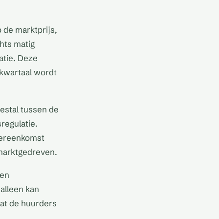
 de marktprijs,
hts matig
atie. Deze
k kwartaal wordt
estal tussen de
regulatie.
overeenkomst
marktgedreven.
een
alleen kan
at de huurders
n