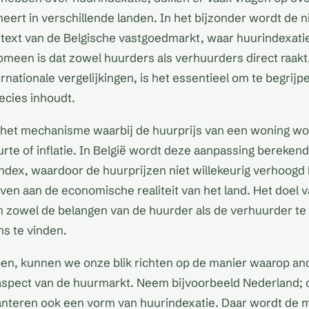
eert in verschillende landen. In het bijzonder wordt de 
text van de Belgische vastgoedmarkt, waar huurindexatie 
meen is dat zowel huurders als verhuurders direct raakt
rnationale vergelijkingen, is het essentieel om te begrijp
ecies inhoudt.
s het mechanisme waarbij de huurprijs van een woning w
rte of inflatie. In België wordt deze aanpassing bereken
ndex, waardoor de huurprijzen niet willekeurig verhoog
jven aan de economische realiteit van het land. Het doel 
om zowel de belangen van de huurder als de verhuurder t
ns te vinden.
pen, kunnen we onze blik richten op de manier waarop an
aspect van de huurmarkt. Neem bijvoorbeeld Nederland;
nteren ook een vorm van huurindexatie. Daar wordt de 