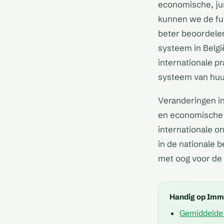
economische, jur
kunnen we de func
beter beoordelen
systeem in Belgi
internationale p
systeem van huur
Veranderingen i
en economische o
internationale o
in de nationale b
met oog voor de
Handig op Im
Gemiddelde 