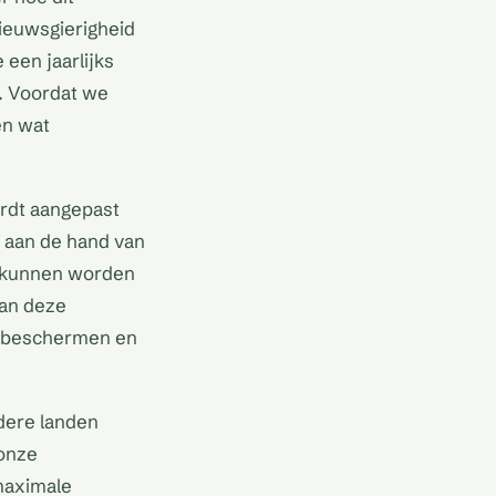
nieuwsgierigheid
een jaarlijks
. Voordat we
en wat
ordt aangepast
d aan de hand van
d kunnen worden
van deze
e beschermen en
dere landen
 onze
maximale