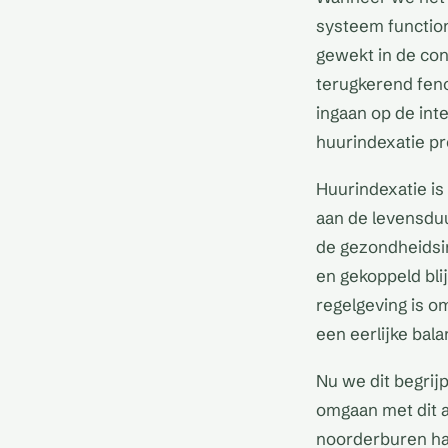
systeem function
gewekt in de con
terugkerend feno
ingaan op de inte
huurindexatie pr
Huurindexatie i
aan de levensduu
de gezondheidsi
en gekoppeld bli
regelgeving is 
een eerlijke bala
Nu we dit begrij
omgaan met dit 
noorderburen ha