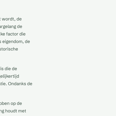
t wordt, de
aargelang de
ke factor die
us eigendom, de
storische
is die de
lijkertijd
atie. Ondanks de
ebben op de
ing houdt met