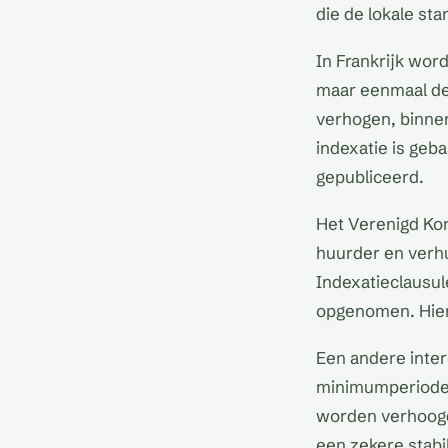
die de lokale st
In Frankrijk wor
maar eenmaal de 
verhogen, binnen
indexatie is geba
gepubliceerd.
Het Verenigd Kon
huurder en verh
Indexatieclausul
opgenomen. Hier
Een andere inter
minimumperiode v
worden verhoogd
een zekere stabil