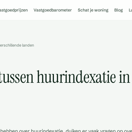
astgoedprijzen
Vastgoedbarometer
Schat je woning
Blog
L
verschillende landen
tussen huurindexatie in
ebben over huurindexatie, duiken er vaak vragen op ove