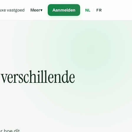
uxe vastgoed
Meer
▾
Aanmelden
NL
/
FR
 verschillende
r hoe dit