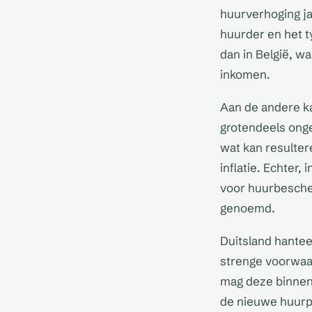
huurverhoging ja
huurder en het t
dan in België, w
inkomen.
Aan de andere k
grotendeels onger
wat kan resultere
inflatie. Echter
voor huurbescher
genoemd.
Duitsland hantee
strenge voorwaa
mag deze binnen
de nieuwe huurpr