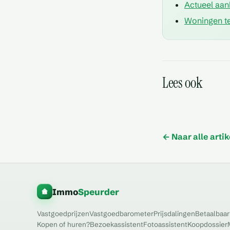
Actueel aan
Woningen te
Zijn er vereniging
Lees ook
gemeenschapskos
Zijn er verplichte
rekening mee moe
voor ventilatiesy
← Naar alle artik
Immo
Speurder
Vastgoedprijzen
Vastgoedbarometer
Prijsdalingen
Betaalbaar
Kopen of huren?
Bezoekassistent
Fotoassistent
Koopdossier