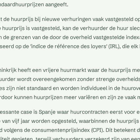
andaardhuurprijzen aangeeft.
dt de huurprijs bij nieuwe verhuringen vaak vastgesteld op
huurprijs is vastgesteld, kan de verhuurder de huur slec
 de grenzen van de door de overheid vastgestelde index
seerd op de 'indice de référence des loyers' (IRL), die el
inkrijk heeft een vrijere huurmarkt waar de huurprijs me
uurder wordt overeengekomen zonder strenge overheids
es zijn niet standaard en worden individueel in de huur
door kunnen huurprijzen meer variëren en zijn ze vaak 
essante case is Spanje waar huurcontracten eerst voor 
an vijf jaar worden opgesteld, waarbinnen de huurprijs 
 volgens de consumentenprijsindex (CPI). Dit betekent d
iteit genieten, terwijl verhuurders verzekerd zijn van ee