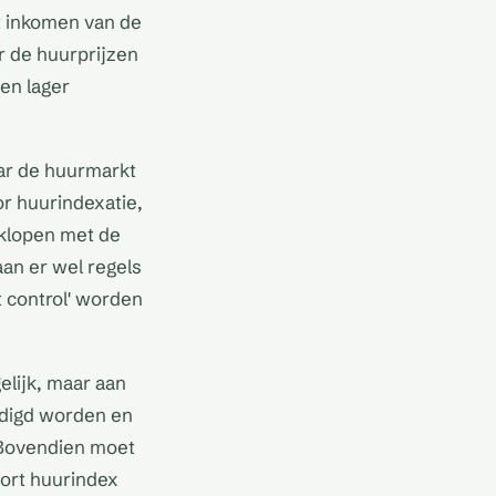
t inkomen van de
r de huurprijzen
en lager
ar de huurmarkt
or huurindexatie,
ijklopen met de
aan er wel regels
 control' worden
lijk, maar aan
rdigd worden en
 Bovendien moet
oort huurindex