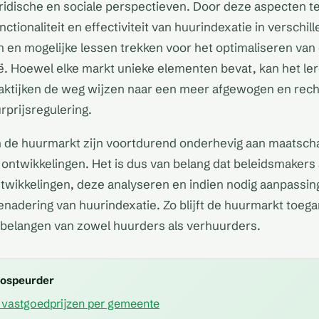
idische en sociale perspectieven. Door deze aspecten te
tionaliteit en effectiviteit van huurindexatie in verschil
 en mogelijke lessen trekken voor het optimaliseren van
ë. Hoewel elke markt unieke elementen bevat, kan het le
raktijken de weg wijzen naar een meer afgewogen en rech
prijsregulering.
n de huurmarkt zijn voortdurend onderhevig aan maatscha
ntwikkelingen. Het is dus van belang dat beleidsmakers a
ntwikkelingen, deze analyseren en indien nodig aanpassi
enadering van huurindexatie. Zo blijft de huurmarkt toegan
 belangen van zowel huurders als verhuurders.
mospeurder
vastgoedprijzen per gemeente