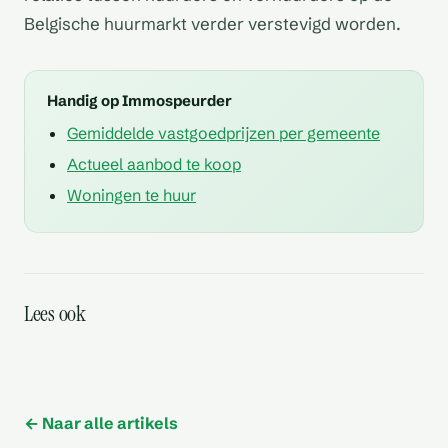
Belgische huurmarkt verder verstevigd worden.
Handig op Immospeurder
Gemiddelde vastgoedprijzen per gemeente
Actueel aanbod te koop
Woningen te huur
Zijn er
Zijn er voorbeelden van
Zijn er
Zijn er voorbeelden van
Zijn er voorstellen voor
voorlichtingscampagnes
rechtszaken over
Lees ook
verzekeringsvereisten
Zijn er vrijstellingen voor
onrechtmatige
toekomstige wijzigingen
gericht op de Wet Breyne
huurindexatie
voor huurwoningen met
bepaalde typen vastgoed
huurprijsindexatie
in de Wet Breyne
gedeelde huurders
van het EPC
← Naar alle artikels