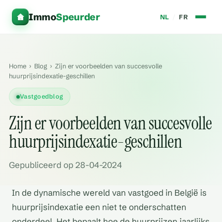
Immo
Speurder
NL
/
FR
Home
›
Blog
›
Zijn er voorbeelden van succesvolle
huurprijsindexatie-geschillen
Vastgoedblog
Zijn er voorbeelden van succesvolle
huurprijsindexatie-geschillen
Gepubliceerd op 28-04-2024
In de dynamische wereld van vastgoed in België is
huurprijsindexatie een niet te onderschatten
onderdeel. Het bepaalt hoe de huurprijzen jaarlijks