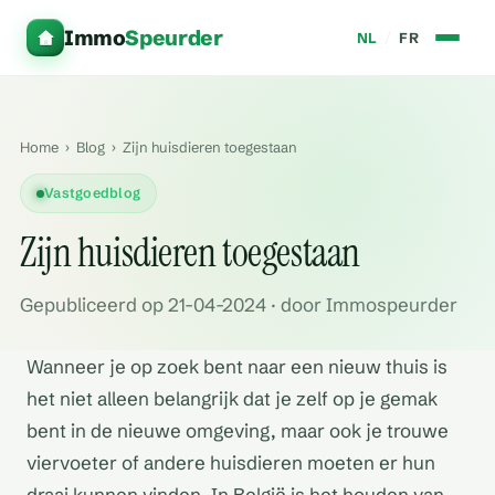
Immo
Speurder
NL
/
FR
Home
›
Blog
›
Zijn huisdieren toegestaan
Vastgoedblog
Zijn huisdieren toegestaan
Gepubliceerd op 21-04-2024 · door Immospeurder
Wanneer je op zoek bent naar een nieuw thuis is
het niet alleen belangrijk dat je zelf op je gemak
bent in de nieuwe omgeving, maar ook je trouwe
viervoeter of andere huisdieren moeten er hun
draai kunnen vinden. In België is het houden van