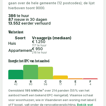
gaan over de hele gemeente (12 postcodes); de lijst
hierboven toont 9000.
386
te huur
87
nieuw in 30 dagen
13.552
eerder verhuurd
Wat het kost
Soort
Vraagprijs (mediaan)
€ 1.250
Huis
117 te huur
€ 950
Appartement
216 te huur
Energie: het EPC van het aanbod
A
B
C
D
E
F
42
93
56
17
2
4
Gemiddeld
195 kWh/m²
over 214 panden (55% van het
aanbod heeft een bekend EPC-kengetal). Vlaamse schaal
voor woonhuizen; wie in Vlaanderen een woning met label E
of F koopt, valt onder de renovatieverplichting.
Bekijk wat