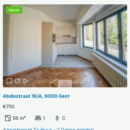
Nieuw
Abdisstraat 16/A, 9000 Gent
€750
56 m²
1
C
Appartement Te Huur - 2 Dagen geleden