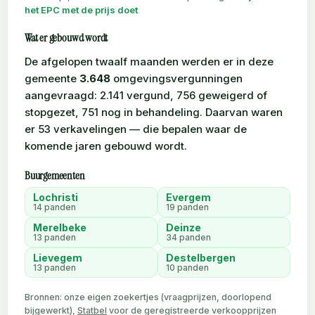
het EPC met de prijs doet
Wat er gebouwd wordt
De afgelopen twaalf maanden werden er in deze
gemeente
3.648
omgevingsvergunningen
aangevraagd: 2.141 vergund, 756 geweigerd of
stopgezet, 751 nog in behandeling. Daarvan waren
er 53 verkavelingen — die bepalen waar de
komende jaren gebouwd wordt.
Buurgemeenten
Lochristi
Evergem
14 panden
19 panden
Merelbeke
Deinze
13 panden
34 panden
Lievegem
Destelbergen
13 panden
10 panden
Bronnen: onze eigen zoekertjes (vraagprijzen, doorlopend
bijgewerkt),
Statbel
voor de geregistreerde verkoopprijzen