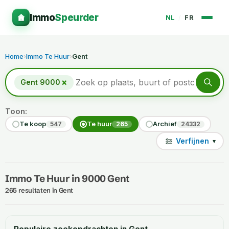
Immo
Speurder
NL
/
FR
Home
›
Immo Te Huur
›
Gent
×
Gent 9000
Toon:
Te koop
Te huur
Archief
547
265
24332
Verfijnen
▾
Immo Te Huur in 9000 Gent
265 resultaten in Gent
Populaire zoekopdrachten in Gent