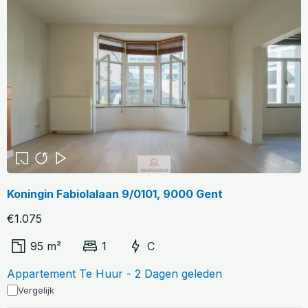
Koningin Fabiolalaan 9/0101, 9000 Gent
€1.075
95 m²
1
C
Appartement Te Huur - 2 Dagen geleden
Vergelijk