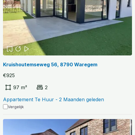
Kruishoutemseweg 56, 8790 Waregem
€925
97 m²
2
Appartement Te Huur - 2 Maanden geleden
Vergelijk