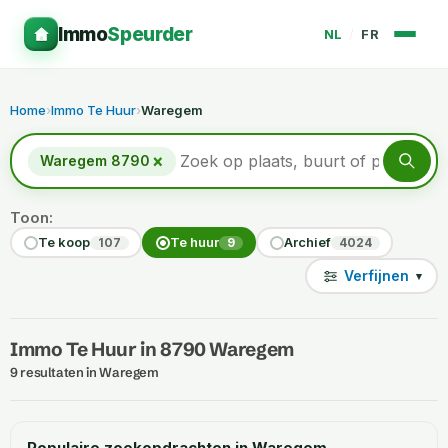
Immo
Speurder
NL
/
FR
Home
›
Immo Te Huur
›
Waregem
×
Waregem 8790
Toon:
Te koop
Te huur
Archief
107
9
4024
Verfijnen
▾
Immo Te Huur in 8790 Waregem
9 resultaten in Waregem
Populaire zoekopdrachten in Waregem