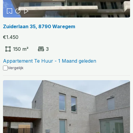
Zuiderlaan 35, 8790 Waregem
€1.450
150 m²
3
Appartement Te Huur - 1 Maand geleden
Vergelijk