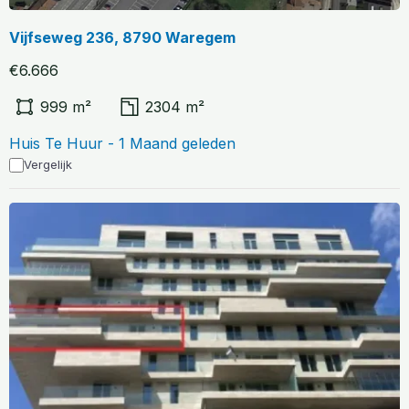
Vijfseweg 236, 8790 Waregem
€6.666
999 m²
2304 m²
Huis Te Huur - 1 Maand geleden
Vergelijk