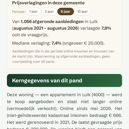
Prijsverlagingen in deze gemeente
1 jaar
3 jaar
5 jaar
10 jaar
Periode:
Van
1.056 afgeronde aanbiedingen
in Luik
(
augustus 2021 – augustus 2026
) verlaagde
7,9%
ooit de vraagprijs.
Mediane verlaging:
7,4%
(ongeveer € 20.000).
Aanbiedingen die in die periode online kwamen en intussen van
de markt zijn. Waarneming op afgeronde aanbiedingen, geen
voorspelling voor dit pand.
Kerngegevens van dit pand
Deze woning — een appartement in Luik (4000) — werd
te koop aangeboden en staat niet langer online
(vermoedelijk verkocht). Online sinds mei 2026. Het
(niet-geïndexeerde) kadastraal inkomen bedraagt € 666.
Het werd gerenoveerd in 2021. De laatst gevraagde prijs