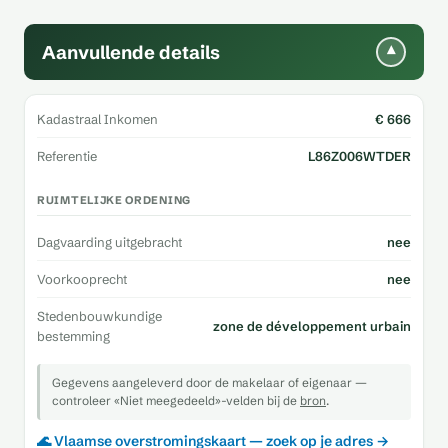
Aanvullende details
▾
Kadastraal Inkomen
€ 666
Referentie
L86Z006WTDER
RUIMTELIJKE ORDENING
Dagvaarding uitgebracht
nee
Voorkooprecht
nee
Stedenbouwkundige
zone de développement urbain
bestemming
Gegevens aangeleverd door de makelaar of eigenaar —
controleer «Niet meegedeeld»-velden bij de
bron
.
🌊 Vlaamse overstromingskaart — zoek op je adres →