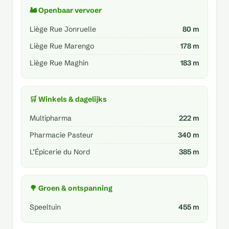
🚂 Openbaar vervoer
Liège Rue Jonruelle
80 m
Liège Rue Marengo
178 m
Liège Rue Maghin
183 m
🛒 Winkels & dagelijks
Multipharma
222 m
Pharmacie Pasteur
340 m
L’Épicerie du Nord
385 m
🌳 Groen & ontspanning
Speeltuin
455 m