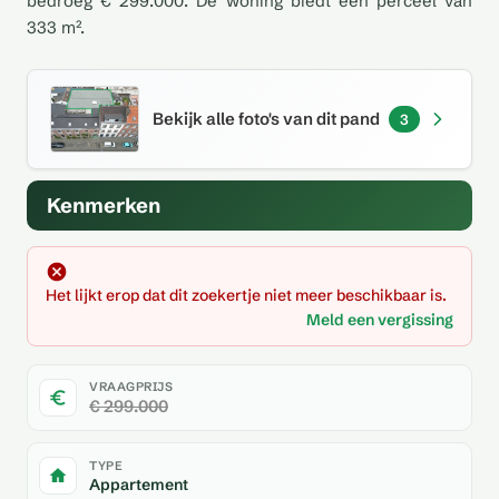
bedroeg € 299.000. De woning biedt een perceel van
333 m².
Bekijk alle foto's van dit pand
3
Kenmerken
Het lijkt erop dat dit zoekertje niet meer beschikbaar is.
Meld een vergissing
VRAAGPRIJS
€ 299.000
TYPE
Appartement