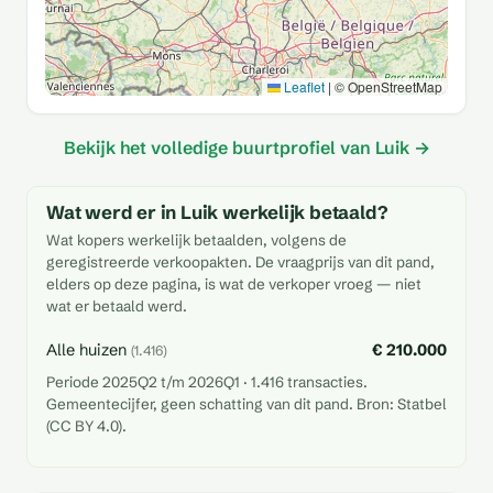
Leaflet
|
© OpenStreetMap
Bekijk het volledige buurtprofiel van Luik →
Wat werd er in Luik werkelijk betaald?
Wat kopers werkelijk betaalden, volgens de
geregistreerde verkoopakten. De vraagprijs van dit pand,
elders op deze pagina, is wat de verkoper vroeg — niet
wat er betaald werd.
Alle huizen
€ 210.000
(1.416)
Periode 2025Q2 t/m 2026Q1 · 1.416 transacties.
Gemeentecijfer, geen schatting van dit pand. Bron: Statbel
(CC BY 4.0).