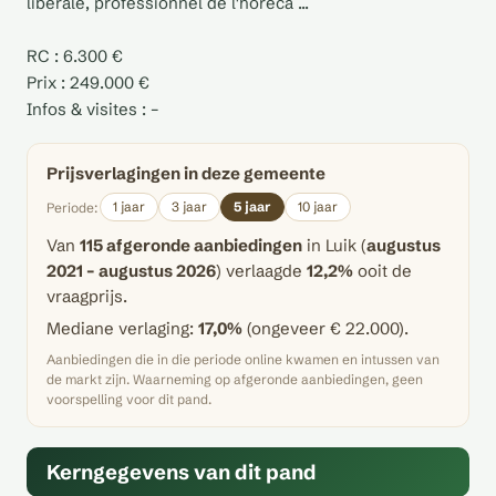
libérale, professionnel de l'horeca ...
RC : 6.300 €
Prix : 249.000 €
Infos & visites : –
Prijsverlagingen in deze gemeente
1 jaar
3 jaar
5 jaar
10 jaar
Periode:
Van
115 afgeronde aanbiedingen
in Luik (
augustus
2021 – augustus 2026
) verlaagde
12,2%
ooit de
vraagprijs.
Mediane verlaging:
17,0%
(ongeveer € 22.000).
Aanbiedingen die in die periode online kwamen en intussen van
de markt zijn. Waarneming op afgeronde aanbiedingen, geen
voorspelling voor dit pand.
Kerngegevens van dit pand