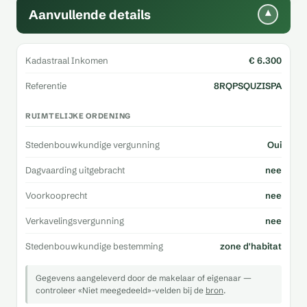
Aanvullende details
▾
Kadastraal Inkomen
€ 6.300
Referentie
8RQPSQUZISPA
RUIMTELIJKE ORDENING
Stedenbouwkundige vergunning
Oui
Dagvaarding uitgebracht
nee
Voorkooprecht
nee
Verkavelingsvergunning
nee
Stedenbouwkundige bestemming
zone d'habitat
Gegevens aangeleverd door de makelaar of eigenaar —
controleer «Niet meegedeeld»-velden bij de
bron
.