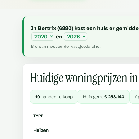
In Bertrix (6880) kost een huis er gemid
en
.
Bron: Immospeurder vastgoedarchief.
Huidige woningprijzen in 
10
panden te koop
Huis gem.
€ 258.143
A
TYPE
Huizen