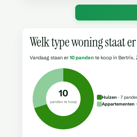
Welk type woning staat er 
Vandaag staan er
10 panden
te koop in Bertrix.
10
Huizen
· 7 pand
panden te koop
Appartementen
·