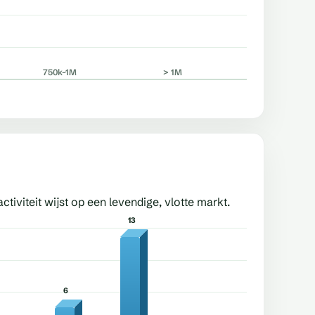
750k–1M
> 1M
ctiviteit wijst op een levendige, vlotte markt.
13
6