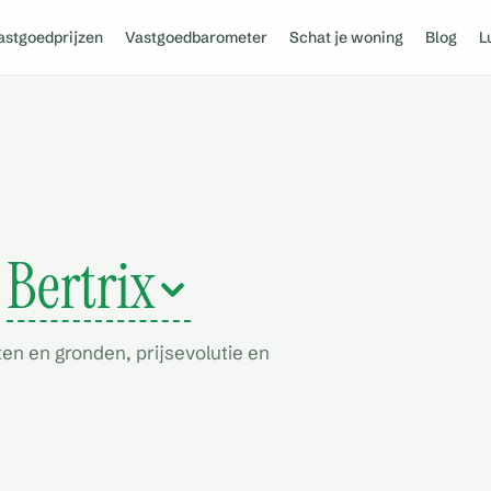
astgoedprijzen
Vastgoedbarometer
Schat je woning
Blog
L
n
Bertrix
en en gronden, prijsevolutie en