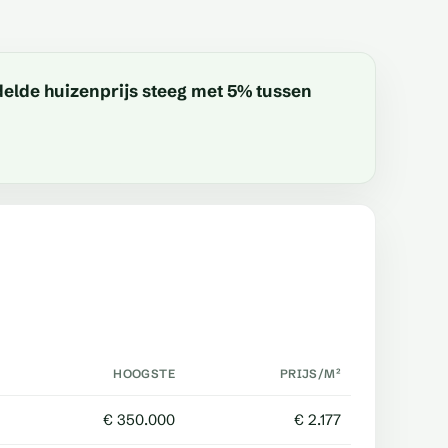
delde huizenprijs
steeg
met
5%
tussen
HOOGSTE
PRIJS/M²
€ 350.000
€ 2.177