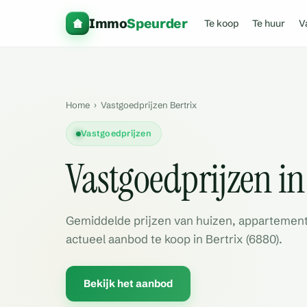
Immo
Speurder
Te koop
Te huur
V
Home
›
Vastgoedprijzen Bertrix
Vastgoedprijzen
Vastgoedprijzen i
Gemiddelde prijzen van huizen, appartement
actueel aanbod te koop in Bertrix (6880).
Bekijk het aanbod