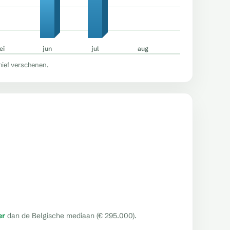
ei
jun
jul
aug
hief verschenen.
er
dan de Belgische mediaan (€ 295.000).