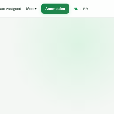
uxe vastgoed
Meer
▾
Aanmelden
NL
/
FR