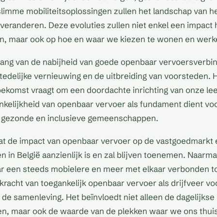
slimme mobiliteitsoplossingen zullen het landschap van 
 veranderen. Deze evoluties zullen niet enkel een impac
en, maar ook op hoe en waar we kiezen te wonen en werk
ang van de nabijheid van goede openbaar vervoersverbin
tedelijke vernieuwing en de uitbreiding van voorsteden. 
ekomst vraagt om een doordachte inrichting van onze le
nkelijkheid van openbaar vervoer als fundament dient vo
n gezonde en inclusieve gemeenschappen.
 dat de impact van openbaar vervoer op de vastgoedmarkt 
en in België aanzienlijk is en zal blijven toenemen. Naarm
aar een steeds mobielere en meer met elkaar verbonden 
racht van toegankelijk openbaar vervoer als drijfveer vo
 de samenleving. Het beïnvloedt niet alleen de dagelijkse
n, maar ook de waarde van de plekken waar we ons thu