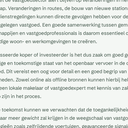
p. Veranderingen in routes, de bouw van nieuwe station
dienstregelingen kunnen directe gevolgen hebben voor de
jgelegen vastgoed. Een goede samenwerking tussen gem
appijen en vastgoedprofessionals is daarom essentieel
ige woon- en werkomgevingen te creëren.
sseerde koper of investeerder is het dus zaak om goed 
dige en toekomstige staat van het openbaar vervoer in de
. Dit vereist een oog voor detail en een goed begrip van 
den. Zowel online als offline bronnen kunnen hierbij he
een lokale makelaar of vastgoedexpert met kennis van z
zijn in het proces.
de toekomst kunnen we verwachten dat de toegankelijkhe
aar meer gewicht zal krijgen in de weegschaal van vastg
gieën zoals zelfrijdende voertuigen, geavanceerde signa