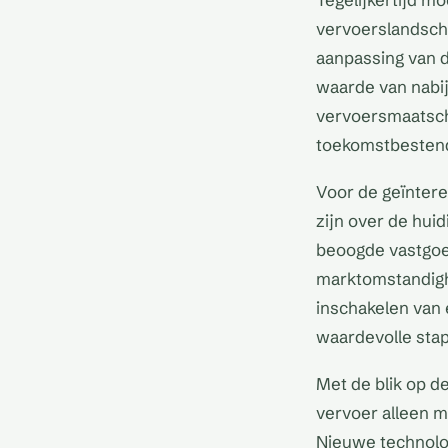
vervoerslandscha
aanpassing van 
waarde van nabi
vervoersmaatsch
toekomstbestend
Voor de geïntere
zijn over de hui
beoogde vastgoed
marktomstandighe
inschakelen van 
waardevolle stap 
Met de blik op 
vervoer alleen m
Nieuwe technolo