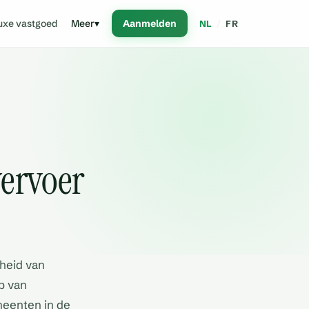
uxe vastgoed
Meer
▾
Aanmelden
NL
/
FR
vervoer
rheid van
ap van
meenten in de