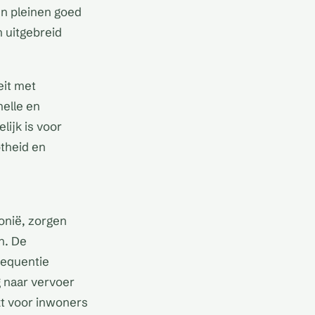
 en pleinen goed
 uitgebreid
eit met
nelle en
lijk is voor
ptheid en
e
lonië, zorgen
n. De
frequentie
 naar vervoer
kt voor inwoners