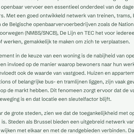
 openbaar vervoer een essentieel onderdeel van de dageli
s. Met een goed ontwikkeld netwerk van treinen, trams,
n de Belgische openbaarvervoerbedrijven zoals de Nation
poorwegen (NMBS/SNCB), De Lijn en TEC het voor iedere
 werken, gemakkelijk te maken om zich te verplaatsen.
lement in de keuze van een woning is de nabijheid van op
lleen invloed op de manier waarop bewoners naar hun werk
nvloedt ook de waarde van vastgoed. Huizen en appartem
ations of belangrijke bus- en tramlijnen liggen, zijn vaak 
 op de markt hebben. Dit fenomeen zorgt ervoor dat de 
weging is en dat locatie een sleutelfactor blijft.
ar de grote steden, zien we dat de toegankelijkheid met 
d is. Steden als Brussel bieden een uitgebreid netwerk van
 wijken met elkaar en met de randgebieden verbinden. Da