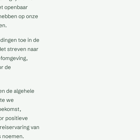
het openbaar
t hebben op onze
en.
dingen toe in de
Het streven naar
efomgeving,
or de
en de algehele
ate we
toekomst,
or positieve
 reiservaring van
is noemen.