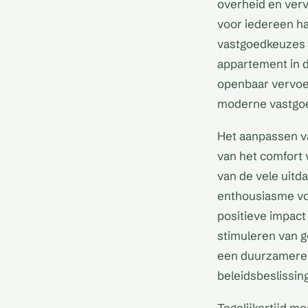
overheid en verv
voor iedereen haal
vastgoedkeuzes 
appartement in d
openbaar vervoer
moderne vastgo
Het aanpassen v
van het comfort 
van de vele uitd
enthousiasme voo
positieve impact
stimuleren van ge
een duurzamere 
beleidsbeslissin
Tegelijkertijd m