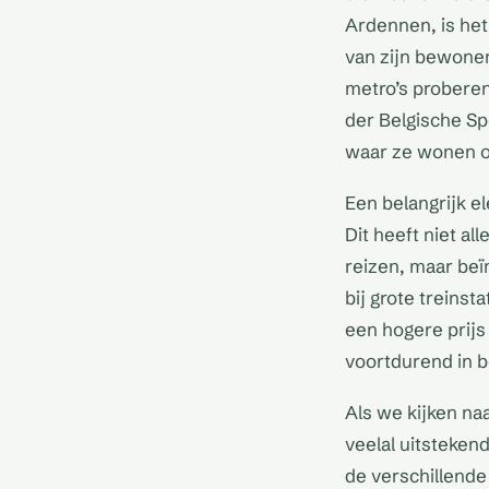
Ardennen, is het
van zijn bewoner
metro’s probere
der Belgische S
waar ze wonen of
Een belangrijk e
Dit heeft niet a
reizen, maar beï
bij grote treinst
een hogere prijs
voortdurend in be
Als we kijken na
veelal uitsteken
de verschillende