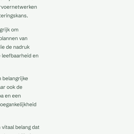
vervoernetwerken
teringskans.
grijk om
 plannen van
die de nadruk
e leefbaarheid en
n belangrijke
aar ook de
pa en een
toegankelijkheid
vitaal belang dat