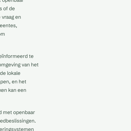
s of de
 vraag en
eentes,
 om
geïnformeerd te
 omgeving van het
de lokale
lpen, en het
aken kan een
id met openbaar
oedbeslissingen.
leringsystemen