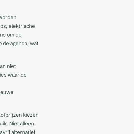
 worden
pps, elektrische
ons om de
op de agenda, wat
an niet
ies waar de
nieuwe
tofprijzen kiezen
k. Niet alleen
rij alternatief