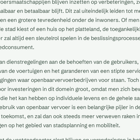
oersmaatschappijen blijven inzetten op verbeteringen, zo
baar en betaalbaar blijft. Dit zal uiteindelijk leiden tot me
en een grotere tevredenheid onder de inwoners. Of men
e stad kiest of een huis op het platteland, de toegankelij
 zal altijd een sleutelrol spelen in de beslissingsprocess
edconsument.
an dienstregelingen aan de behoeften van de gebruikers,
van de voertuigen en het garanderen van een stipte servic
agingen waar openbaarvervoerbedrijven voor staan. Toch b
r investeringen in dit domein groot, omdat men zich bew
 die het kan hebben op individuele levens en de gehele s
bruik van openbaar vervoer is een belangrijke pijler in de
toekomst, en zal dan ook steeds meer verweven raken i
gen op het gebied van stadsplanning en mobiliteit.
oet de vastgoedsector alert blijven op veranderingen in h