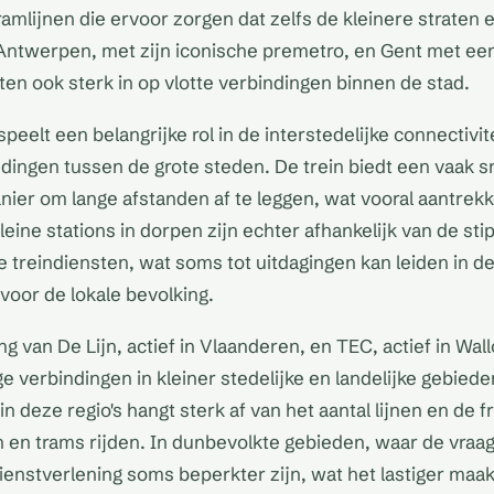
tramlijnen die ervoor zorgen dat zelfs de kleinere straten
 Antwerpen, met zijn iconische premetro, en Gent met een
en ook sterk in op vlotte verbindingen binnen de stad.
elt een belangrijke rol in de interstedelijke connectivit
dingen tussen de grote steden. De trein biedt een vaak s
ier om lange afstanden af te leggen, wat vooral aantrekke
eine stations in dorpen zijn echter afhankelijk van de sti
e treindiensten, wat soms tot uitdagingen kan leiden in d
voor de lokale bevolking.
g van De Lijn, actief in Vlaanderen, en TEC, actief in Wal
e verbindingen in kleiner stedelijke en landelijke gebiede
in deze regio's hangt sterk af van het aantal lijnen en de 
en trams rijden. In dunbevolkte gebieden, waar de vraag
 dienstverlening soms beperkter zijn, wat het lastiger maa