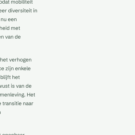
dat mobiliteit
er diversiteit in
 nu een
kheid met
en van de
 het verhogen
e zijn enkele
lijft het
ust is van de
amenleving. Het
 transitie naar
n
et openbaar