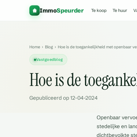
Immo
Speurder
Te koop
Te huur
V
Home
›
Blog
›
Hoe is de toegankelijkheid met openbaar v
Vastgoedblog
Hoe is de toegank
Gepubliceerd op 12-04-2024
Openbaar vervoer
stedelijke en lan
dichtbevolkte st