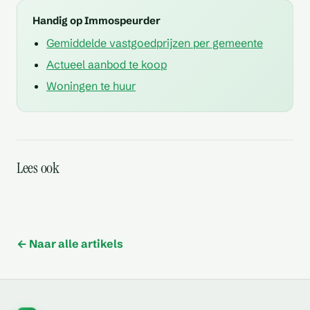
Handig op Immospeurder
Gemiddelde vastgoedprijzen per gemeente
Actueel aanbod te koop
Woningen te huur
Zijn er plannen voor
Zijn er specifieke regels
Wat is de
Is er een beheerder of
onderhoud of renovatie
Lees ook
voor de
opleveringstermijn van
concierge
van het gebouw
gemeenschappelijke
Wat zijn de totale kosten
het nieuwbouwproject
Hoe snel kan ik intrekken
ruimtes
bovenop de aankoopprijs
← Naar alle artikels