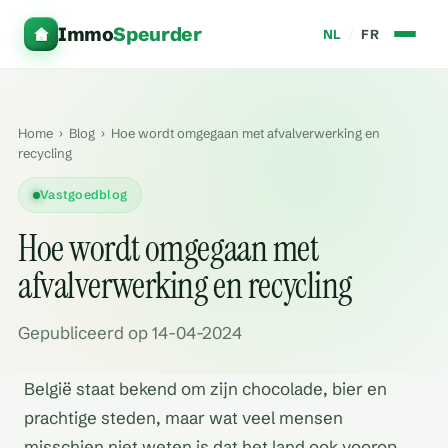
Immo
Speurder
NL
/
FR
Home
›
Blog
›
Hoe wordt omgegaan met afvalverwerking en
recycling
Vastgoedblog
Hoe wordt omgegaan met
afvalverwerking en recycling
Gepubliceerd op 14-04-2024
België staat bekend om zijn chocolade, bier en
prachtige steden, maar wat veel mensen
misschien niet weten is dat het land ook voorop