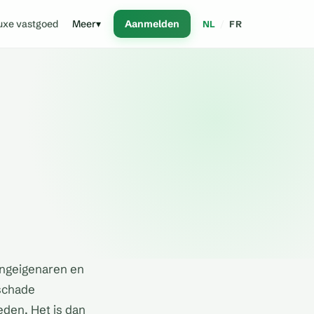
uxe vastgoed
Meer
▾
Aanmelden
NL
/
FR
ingeigenaren en
 schade
den. Het is dan