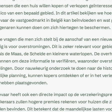
mensen die een huis willen kopen of verkopen geïnteressee
ico van een bepaald gebied. In dit artikel bekijken we hoe
aar de vastgoedmarkt in België kan beïnvloeden en wat 
igenaren kunnen doen om zich hiertegen te beschermen.
e vragen die men zich stelt bij de aanschaf van een nieuw
ig is voor overstromingen. Dit is zeker relevant voor gebi
oals de Maas, de Schelde en kleinere waterlopen. De overh
onnen om deze informatie te verifiëren, waaronder over
lingen. Door nauwkeurig onderzoek te doen naar de hist
lijke planning, kunnen kopers ontdekken of er in het verl
hebben plaatsgevonden.
vaar heeft ook een directe impact op de verzekeringspr
eraars zullen hogere premies rekenen voor huizen die zi
en bevinden. Dit betekent dat de maandelijkse lasten voo