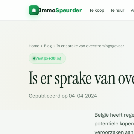
Immo
Speurder
Te koop
Te huur
V
Home
›
Blog
›
Is er sprake van overstromingsgevaar
Vastgoedblog
Is er sprake van o
Gepubliceerd op 04-04-2024
België heeft reg
potentiele koper
veroorzaken aan