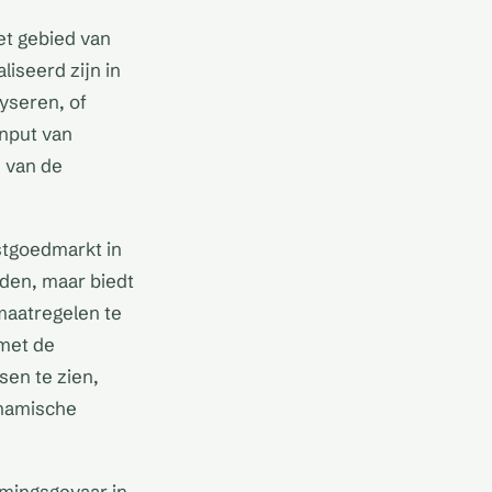
et gebied van
liseerd zijn in
yseren, of
nput van
n van de
stgoedmarkt in
eden, maar biedt
maatregelen te
met de
sen te zien,
ynamische
omingsgevaar in