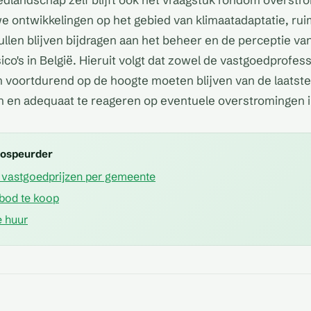
 ontwikkelingen op het gebied van klimaatadaptatie, rui
ullen blijven bijdragen aan het beheer en de perceptie va
co's in België. Hieruit volgt dat zowel de vastgoedprofess
 voortdurend op de hoogte moeten blijven van de laatste
n en adequaat te reageren op eventuele overstromingen 
mospeurder
vastgoedprijzen per gemeente
bod te koop
 huur
 of
aarden
Zijn er reeds
grond al te
Zijn er erfdienstbaarheden
Wat is de b