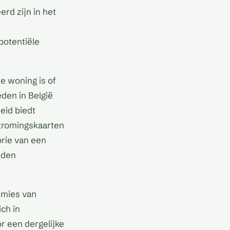
rd zijn in het
potentiële
e woning is of
eden in België
eid biedt
stromingskaarten
orie van een
eden
emies van
ch in
r een dergelijke