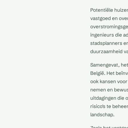
Potentiële huize
vastgoed en over
overstromingsgev
ingenieurs die 
stadsplanners en
duurzaamheid van
Samengevat, het 
België. Het beïn
ook kansen voor 
nemen en bewust
uitdagingen die 
risico's te behe
landschap.
Zoals het vastgo