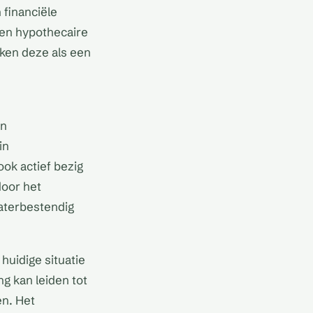
 financiële
en hypothecaire
ken deze als een
en
in
ook actief bezig
door het
aterbestendig
huidige situatie
g kan leiden tot
n. Het