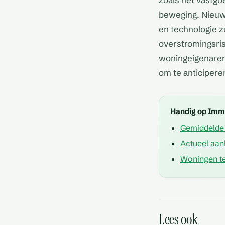
beweging. Nieuwe
en technologie z
overstromingsrisi
woningeigenaren
om te anticipere
Handig op Im
Gemiddelde 
Actueel aan
Woningen te
Zijn er historische
Lees ook
archeologische w
Hoe lang staat de 