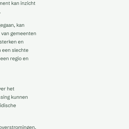
ent kan inzicht
.
gegaan, kan
e van gemeenten
sterken en
n een slechte
 een regio en
ver het
ssing kunnen
ridische
n overstromingen.