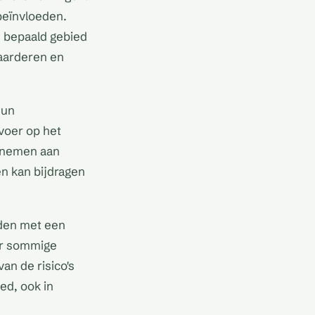
 beïnvloeden.
 bepaald gebied
waarderen en
hun
voer op het
elnemen aan
n kan bijdragen
eden met een
or sommige
an de risico's
ed, ook in