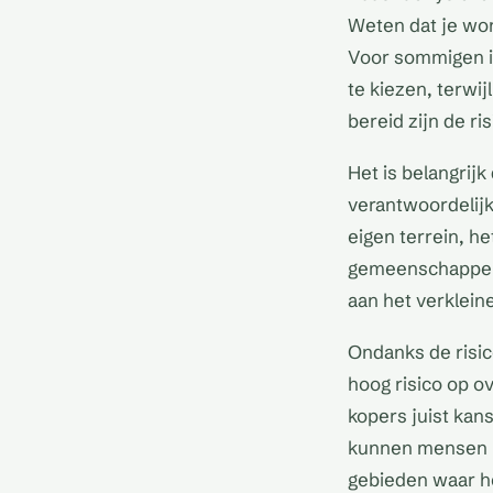
Weten dat je woni
Voor sommigen i
te kiezen, terwi
bereid zijn de ri
Het is belangrij
verantwoordelij
eigen terrein, h
gemeenschappeli
aan het verklein
Ondanks de risic
hoog risico op 
kopers juist kan
kunnen mensen no
gebieden waar he