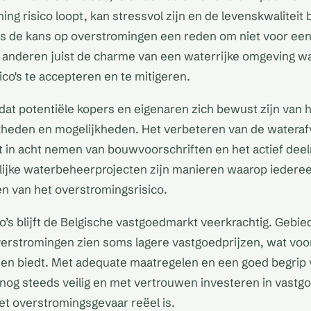
ng risico loopt, kan stressvol zijn en de levenskwaliteit
s de kans op overstromingen een reden om niet voor een
jl anderen juist de charme van een waterrijke omgeving 
sico's te accepteren en te mitigeren.
k dat potentiële kopers en eigenaren zich bewust zijn van 
kheden en mogelijkheden. Het verbeteren van de wateraf
et in acht nemen van bouwvoorschriften en het actief de
jke waterbeheerprojecten zijn manieren waarop iederee
en van het overstromingsrisico.
o’s blijft de Belgische vastgoedmarkt veerkrachtig. Gebi
overstromingen zien soms lagere vastgoedprijzen, wat vo
sen biedt. Met adequate maatregelen en een goed begrip v
g steeds veilig en met vertrouwen investeren in vastgo
t overstromingsgevaar reëel is.