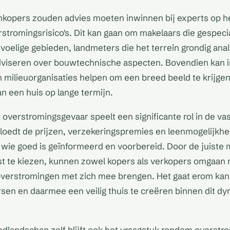
nkopers zouden advies moeten inwinnen bij experts op h
stromingsrisico's. Dit kan gaan om makelaars die gespecia
oelige gebieden, landmeters die het terrein grondig anal
adviseren over bouwtechnische aspecten. Bovendien kan i
 milieuorganisaties helpen om een breed beeld te krijge
 een huis op lange termijn.
overstromingsgevaar speelt een significante rol in de va
vloedt de prijzen, verzekeringspremies en leenmogelijkh
wie goed is geïnformeerd en voorbereid. Door de juiste 
 te kiezen, kunnen zowel kopers als verkopers omgaan 
overstromingen met zich mee brengen. Het gaat erom kan
ersen en daarmee een veilig thuis te creëren binnen dit d
edlandschap zelf blijft ook het vraagstuk rondom overstr