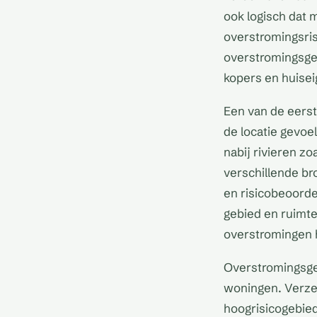
ook logisch dat 
overstromingsris
overstromingsgev
kopers en huise
Een van de eerst
de locatie gevoel
nabij rivieren z
verschillende br
en risicobeoorde
gebied en ruimte
overstromingen 
Overstromingsge
woningen. Verzek
hoogrisicogebied