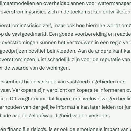
klimaatmodellen en overheidsplannen voor watermanagem
 overstromingsrisico zich in de toekomst kan ontwikkelen
overstromingsrisico zelf, maar ook hoe hiermee wordt om
op de vastgoedmarkt. Een goede voorbereiding en reacti
 overstromingen kunnen het vertrouwen in een regio ver
oedprijzen positief beïnvloeden. Aan de andere kant ka
overstromingen juist schadelijk zijn voor de reputatie van
r de waarde van de woningen.
 essentieel bij de verkoop van vastgoed in gebieden met
aar. Verkopers zijn verplicht om kopers te informeren o
ico. Dit zorgt ervoor dat kopers een weloverwogen besli
rhouden van dergelijke informatie kan later leiden tot ju
hade aan de geloofwaardigheid van de verkoper.
en financiële risico's, is er ook de emotionele impact va