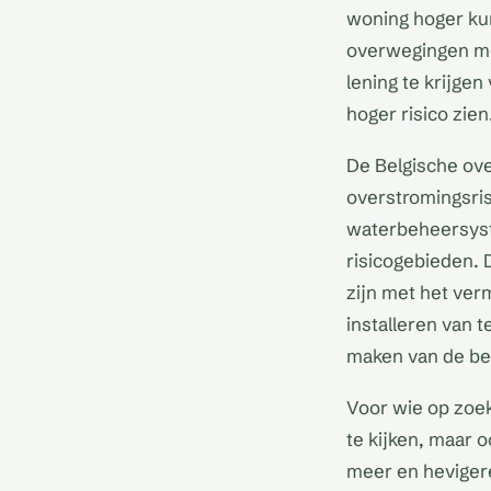
woning hoger kun
overwegingen mo
lening te krijge
hoger risico zien
De Belgische ov
overstromingsrisi
waterbeheersyst
risicogebieden. D
zijn met het ver
installeren van 
maken van de be
Voor wie op zoek 
te kijken, maar 
meer en heviger