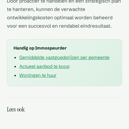
Door proactief te handelen en een strategisch plan
te hanteren, kunnen de verwachte
ontwikkelingskosten optimaal worden beheerd
voor een succesvol en rendabel eindresultaat.
Handig op Immospeurder
Gemiddelde vastgoedprijzen per gemeente
Actueel aanbod te koop
Woningen te huur
Is er een
Zijn er lokale
gemeenschappelijke
Zijn er mogelijkheden
Lees ook
partnerschappen of
Hoe is de luchtkwaliteit in
Hoe zit het met de
infrastructuur gepland
voor waterbeheer
Zijn er specifieke
samenwerkingsverbanden
dit gebied
privacy en het uitzicht
architecturale vereisten
mogelijk