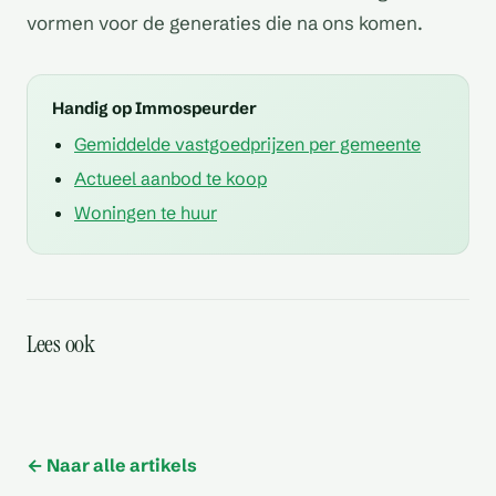
vormen voor de generaties die na ons komen.
Handig op Immospeurder
Gemiddelde vastgoedprijzen per gemeente
Actueel aanbod te koop
Woningen te huur
Wat is de bestemming
Hoeveel bedraagt de
volgens het ruimtelijk
Is er een lift aanwezig in
Lees ook
Zijn er
Zijn er servicekosten of
Hoe is de bereikbaarheid
huurprijs indien van
uitvoeringsplan
het gebouw
parkeermogelijkheden in
gemeenschappelijke
met openbaar vervoer
toepassing
de buurt
kosten
← Naar alle artikels