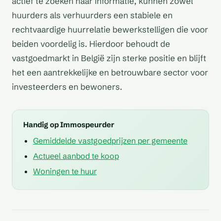
actief te zoeken naar informatie, kunnen zowel
huurders als verhuurders een stabiele en
rechtvaardige huurrelatie bewerkstelligen die voor
beiden voordelig is. Hierdoor behoudt de
vastgoedmarkt in België zijn sterke positie en blijft
het een aantrekkelijke en betrouwbare sector voor
investeerders en bewoners.
Handig op Immospeurder
Gemiddelde vastgoedprijzen per gemeente
Actueel aanbod te koop
Woningen te huur
Zijn er wettelijke
Zijn er wettelijke
beperkingen voor het
Zijn er wettelijke
vereisten voor het
Zijn er wettelijke
verhuren van een
Zijn er wettelijke