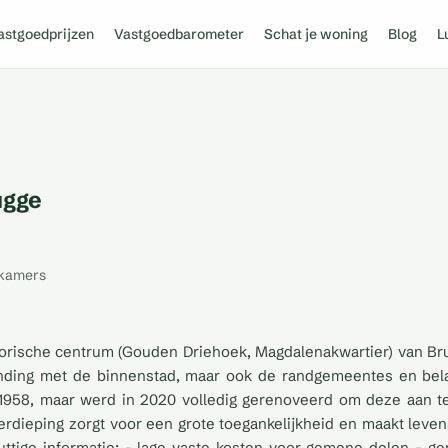
astgoedprijzen
Vastgoedbarometer
Schat je woning
Blog
L
ugge
kamers
orische centrum (Gouden Driehoek, Magdalenakwartier) van Bru
binding met de binnenstad, maar ook de randgemeentes en belan
t 1958, maar werd in 2020 volledig gerenoveerd om deze aan
 verdieping zorgt voor een grote toegankelijkheid en maakt lev
uttige informatie: - lage vaste kosten voor gemene delen - ge