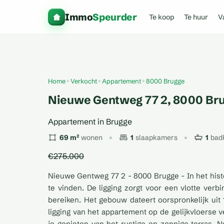
Immo
Speurder
Te koop
Te huur
V
Home
Verkocht
Appartement
8000 Brugge
Nieuwe Gentweg 77 2, 8000 Br
Appartement in Brugge
69 m²
wonen
1
slaapkamers
1
bad
€275.000
Nieuwe Gentweg 77 2 - 8000 Brugge - In het hist
te vinden. De ligging zorgt voor een vlotte ver
bereiken. Het gebouw dateert oorspronkelijk ui
ligging van het appartement op de gelijkvloerse
je genieten van het rustige en zonnige terras. N