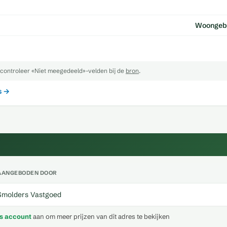
Woongebie
controleer «Niet meegedeeld»-velden bij de
bron
.
s →
AANGEBODEN DOOR
Smolders Vastgoed
is account
aan om meer prijzen van dit adres te bekijken