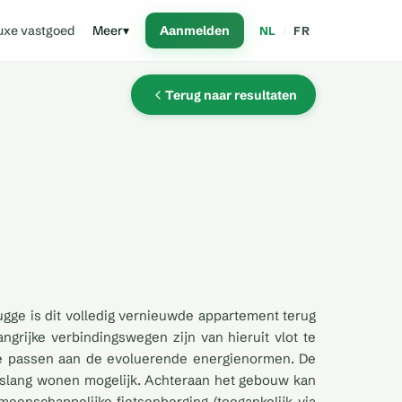
uxe vastgoed
Meer
▾
Aanmelden
NL
/
FR
Terug naar resultaten
gge is dit volledig vernieuwde appartement terug
grijke verbindingswegen zijn van hieruit vlot te
 te passen aan de evoluerende energienormen. De
enslang wonen mogelijk. Achteraan het gebouw kan
meenschappelijke fietsenberging (toegankelijk via