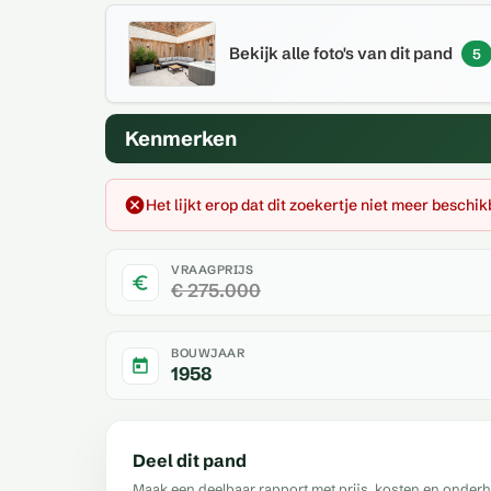
Bekijk alle foto's van dit pand
5
Kenmerken
Het lijkt erop dat dit zoekertje niet meer beschik
VRAAGPRIJS
€ 275.000
BOUWJAAR
1958
Deel dit pand
Maak een deelbaar rapport met prijs, kosten en onder