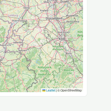
Leaflet
|
© OpenStreetMap