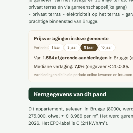
privaat terras én via gemeenschappelijke gang)
- privaat terras - elektriciteit op het terras 
prachtige binnenstad van Brugge!
Prijsverlagingen in deze gemeente
1 jaar
3 jaar
5 jaar
10 jaar
Periode:
Van
1.584 afgeronde aanbiedingen
in Brugge (
Mediane verlaging:
7,0%
(ongeveer € 20.000).
Aanbiedingen die in die periode online kwamen en intussen
Kerngegevens van dit pand
Dit appartement, gelegen in Brugge (8000), werd
275.000, ofwel ± € 3.986 per m². Het werd geren
2026. Het EPC-label is C (211 kWh/m²).