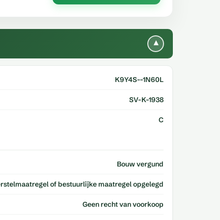
▾
K9Y4S--1N60L
SV-K-1938
C
Bouw vergund
erstelmaatregel of bestuurlijke maatregel opgelegd
Geen recht van voorkoop