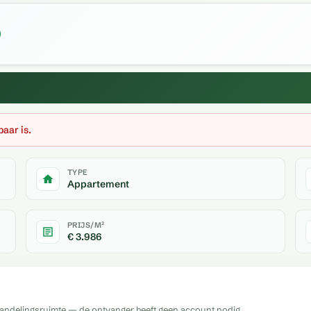
baar is.
TYPE
Appartement
PRIJS/M²
€ 3.986
handelingsruimte — de ontvanger heeft geen account nodig.