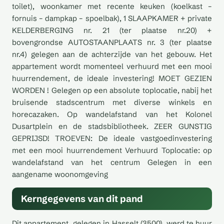
toilet), woonkamer met recente keuken (koelkast –
fornuis – dampkap – spoelbak), 1 SLAAPKAMER + private
KELDERBERGING nr. 21 (ter plaatse nr.20) +
bovengrondse AUTOSTAANPLAATS nr. 3 (ter plaatse
nr.4) gelegen aan de achterzijde van het gebouw. Het
appartement wordt momenteel verhuurd met een mooi
huurrendement, de ideale investering! MOET GEZIEN
WORDEN ! Gelegen op een absolute toplocatie, nabij het
bruisende stadscentrum met diverse winkels en
horecazaken. Op wandelafstand van het Kolonel
Dusartplein en de stadsbibliotheek. ZEER GUNSTIG
GEPRIJSD! TROEVEN: De ideale vastgoedinvestering
met een mooi huurrendement Verhuurd Toplocatie: op
wandelafstand van het centrum Gelegen in een
aangename woonomgeving
Kerngegevens van dit pand
Dit appartement, gelegen in Hasselt (3500), werd te huur