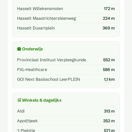
Hasselt Willekensmolen
172 m
Hasselt Maastrichtersteenweg
224 m
Hasselt Dusartplein
369 m
🏫 Onderwijs
Provinciaal Instituut Verpleegkunde
552 m
PXL-Healthcare
586 m
GO! Next Basisschool LeerPLEIN
1,1 km
🛒 Winkels & dagelijks
Aldi
313 m
Apot(h)eek
352 m
't Pleintje
571 m