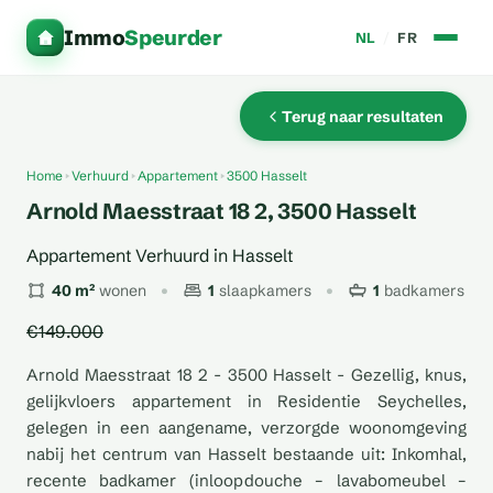
Immo
Speurder
NL
/
FR
Terug naar resultaten
Home
Verhuurd
Appartement
3500 Hasselt
Arnold Maesstraat 18 2, 3500 Hasselt
Appartement Verhuurd in Hasselt
40 m²
wonen
1
slaapkamers
1
badkamers
€149.000
Arnold Maesstraat 18 2 - 3500 Hasselt - Gezellig, knus,
gelijkvloers appartement in Residentie Seychelles,
gelegen in een aangename, verzorgde woonomgeving
nabij het centrum van Hasselt bestaande uit: Inkomhal,
recente badkamer (inloopdouche – lavabomeubel –