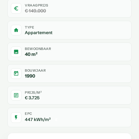
VRAAGPRIJS
€ 149.000
TYPE
Appartement
BEWOONBAAR
40 m²
BOUWJAAR
1990
PRIJS/M²
€ 3.725
EPC
447 kWh/m²
E