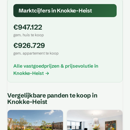
Marktcijfers in Knokke-Heist
€947.122
gem. huis te koop
€926.729
gem. appartement te koop
Alle vastgoedprijzen & prijsevolutie in
Knokke-Heist →
Vergelijkbare panden te koop in
Knokke-Heist