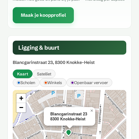
Maak je koopprofiel
Ligging & buurt
Blancgarinstraat 23, 8300 Knokke-Heist
Kaart
Satelliet
Scholen
Winkels
Openbaar vervoer
+
−
×
Blancgarinstraat 23
8300 Knokke-Heist