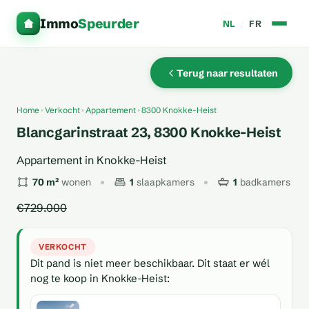
Immo
Speurder
NL
/
FR
Terug naar resultaten
Home
Verkocht
Appartement
8300 Knokke-Heist
Blancgarinstraat 23, 8300 Knokke-Heist
Appartement in Knokke-Heist
70 m²
wonen
1
slaapkamers
1
badkamers
€729.000
VERKOCHT
Dit pand is niet meer beschikbaar. Dit staat er wél
nog te koop in Knokke-Heist: