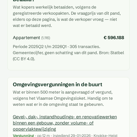
Wat kopers werkelijk betaalden, volgens de
geregistreerde verkoopakten. De vraagprijs van dit pand,
elders op deze pagina, is wat de verkoper vroeg — niet
wat er betaald werd.
Appartement
€ 596.188
(1.116)
Periode 2025Q2 t/m 2026Q1 · 305 transacties.
Gemeentecijfer, geen schatting van dit pand. Bron: Statbel
(CC BY 4.0).
Omgevingsvergunningen in de buurt
Wat er binnen 500 meter is aangevraagd of vergund,
volgens het Vlaamse Omgevingsloket. Handig om te
weten wat er in de omgeving staat te gebeuren.
Gevel-, dak-, instandhoudings- en renovatiewerken
binnen een gebouw, zonder volume- of
oppervlaktewijziging
Vergunning
· op 12 m · ingediend 29-01-2026 · Knokke-Heist