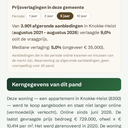
Prijsverlagingen in deze gemeente
1 jaar
3 jaar
5 jaar
10 jaar
Periode:
Van
3.901 afgeronde aanbiedingen
in Knokke-Heist
(
augustus 2021 – augustus 2026
) verlaagde
9,0%
ooit de vraagprijs.
Mediane verlaging:
5,0%
(ongeveer € 35.000).
Aanbiedingen die in die periode online kwamen en intussen van
de markt zijn. Waarneming op afgeronde aanbiedingen, geen
voorspelling voor dit pand.
Kerngegevens van dit pand
Deze woning — een appartement in Knokke-Heist (8300)
— werd te koop aangeboden en staat niet langer online
(vermoedelijk verkocht). Online sinds juni 2026. De
laatst gevraagde prijs bedroeg € 729.000, ofwel ± €
10.414 per m². Het werd gerenoveerd in 2020. De woning