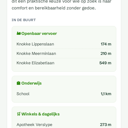
dit een praktische keuze voor wie op zoek is naar
comfort en bereikbaarheid zonder gedoe.
IN DE BUURT
🚂 Openbaar vervoer
Knokke Lippenslaan
174 m
Knokke Meerminlaan
210 m
Knokke Elizabetlaan
549 m
🏫 Onderwijs
School
1,1 km
🛒 Winkels & dagelijks
Apotheek Verslype
273 m