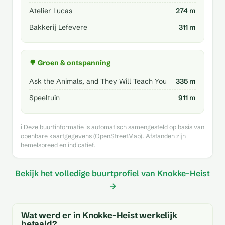
Atelier Lucas
274 m
Bakkerij Lefevere
311 m
🌳 Groen & ontspanning
Ask the Animals, and They Will Teach You
335 m
Speeltuin
911 m
ℹ️ Deze buurtinformatie is automatisch samengesteld op basis van
openbare kaartgegevens (OpenStreetMap). Afstanden zijn
hemelsbreed en indicatief.
Bekijk het volledige buurtprofiel van Knokke-Heist
→
Wat werd er in Knokke-Heist werkelijk
betaald?