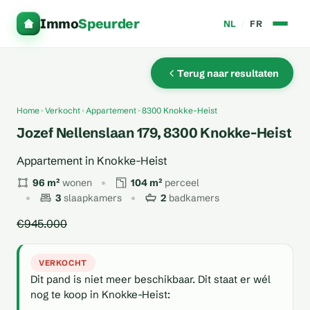
Immo
Speurder
NL
/
FR
Terug naar resultaten
Home
Verkocht
Appartement
8300 Knokke-Heist
Jozef Nellenslaan 179, 8300 Knokke-Heist
Appartement in Knokke-Heist
96 m²
wonen
104 m²
perceel
3
slaapkamers
2
badkamers
€945.000
VERKOCHT
Dit pand is niet meer beschikbaar. Dit staat er wél
nog te koop in Knokke-Heist: