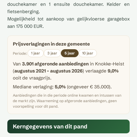
douchekamer en 1 ensuite douchekamer. Kelder en
fietsenberging.
Mogelijkheid tot aankoop van gelijkvloerse garagebox
aan 175 000 EUR.
Prijsverlagingen in deze gemeente
1 jaar
3 jaar
5 jaar
10 jaar
Periode:
Van
3.901 afgeronde aanbiedingen
in Knokke-Heist
(
augustus 2021 – augustus 2026
) verlaagde
9,0%
ooit de vraagprijs.
Mediane verlaging:
5,0%
(ongeveer € 35.000).
Aanbiedingen die in die periode online kwamen en intussen van
de markt zijn. Waarneming op afgeronde aanbiedingen, geen
voorspelling voor dit pand.
Kerngegevens van dit pand