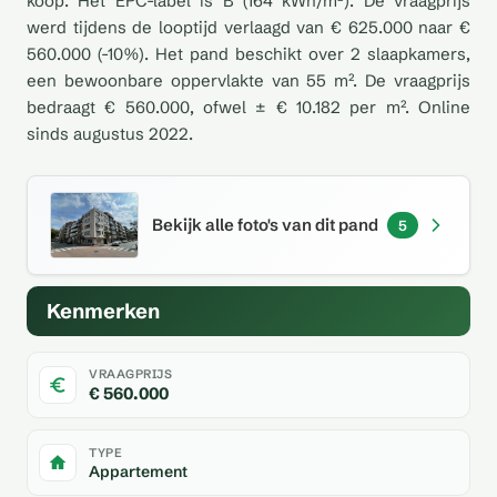
koop. Het EPC-label is B (164 kWh/m²). De vraagprijs
werd tijdens de looptijd verlaagd van € 625.000 naar €
560.000 (-10%). Het pand beschikt over 2 slaapkamers,
een bewoonbare oppervlakte van 55 m². De vraagprijs
bedraagt € 560.000, ofwel ± € 10.182 per m². Online
sinds augustus 2022.
Bekijk alle foto's van dit pand
5
Kenmerken
VRAAGPRIJS
€ 560.000
TYPE
Appartement