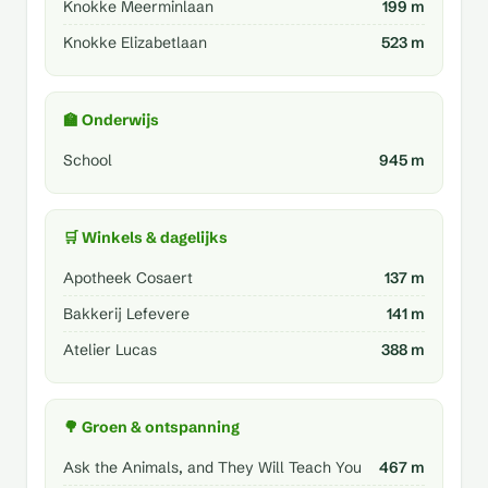
Knokke Meerminlaan
199 m
Knokke Elizabetlaan
523 m
🏫 Onderwijs
School
945 m
🛒 Winkels & dagelijks
Apotheek Cosaert
137 m
Bakkerij Lefevere
141 m
Atelier Lucas
388 m
🌳 Groen & ontspanning
Ask the Animals, and They Will Teach You
467 m