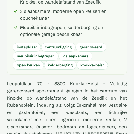
Knokke, op wandelafstand van Zeedijk
2 slaapkamers, moderne open keuken en
douchekamer
Meubilair inbegrepen, kelderberging en
optionele garage beschikbaar
instapklaar
centrumligging
gerenoveerd
meubilair inbegrepen
2 slaapkamers
open keuken
kelderberging
knokke-heist
Leopoldlaan 70 - 8300 Knokke-Heist - Volledig
gerenoveerd appartement gelegen in het centrum van
Knokke op wandelafstand van de Zeedijk en het
Rubensplein. indeling als volgt: Inkomhal met vestiaire
en gastentoilet, een wasplaats, een lichtrijke
woonkamer met open ingerichte moderne keuken, 2
slaapkamers (master -bedroom en logeerkamer), een
mooie douchekamer. MEUBILAIR INBEGREPEN!! Extra