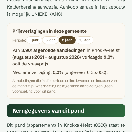
Kelderberging aanwezig. Aankoop garage in het gebouw
is mogelijk. UNIEKE KANS!
Prijsverlagingen in deze gemeente
1 jaar
3 jaar
5 jaar
10 jaar
Periode:
Van
3.901 afgeronde aanbiedingen
in Knokke-Heist
(
augustus 2021 – augustus 2026
) verlaagde
9,0%
ooit de vraagprijs.
Mediane verlaging:
5,0%
(ongeveer € 35.000).
Aanbiedingen die in die periode online kwamen en intussen van
de markt zijn. Waarneming op afgeronde aanbiedingen, geen
voorspelling voor dit pand.
Kerngegevens van dit pand
Dit pand (appartement) in Knokke-Heist (8300) staat te