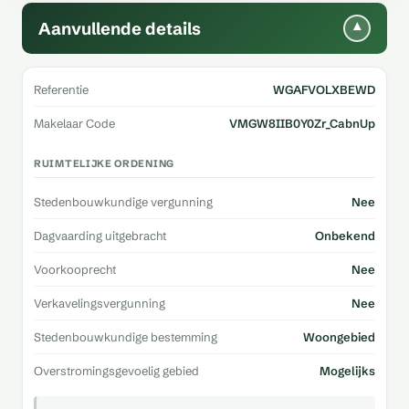
Aanvullende details
▾
Referentie
WGAFVOLXBEWD
Makelaar Code
VMGW8IIB0Y0Zr_CabnUp
RUIMTELIJKE ORDENING
Stedenbouwkundige vergunning
Nee
Dagvaarding uitgebracht
Onbekend
Voorkooprecht
Nee
Verkavelingsvergunning
Nee
Stedenbouwkundige bestemming
Woongebied
Overstromingsgevoelig gebied
Mogelijks