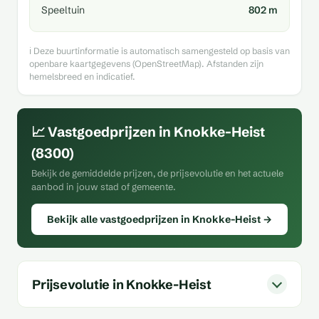
Speeltuin
802 m
ℹ️ Deze buurtinformatie is automatisch samengesteld op basis van
openbare kaartgegevens (OpenStreetMap). Afstanden zijn
hemelsbreed en indicatief.
📈 Vastgoedprijzen in Knokke-Heist
(8300)
Bekijk de gemiddelde prijzen, de prijsevolutie en het actuele
aanbod in jouw stad of gemeente.
Bekijk alle vastgoedprijzen in Knokke-Heist →
Prijsevolutie in Knokke-Heist