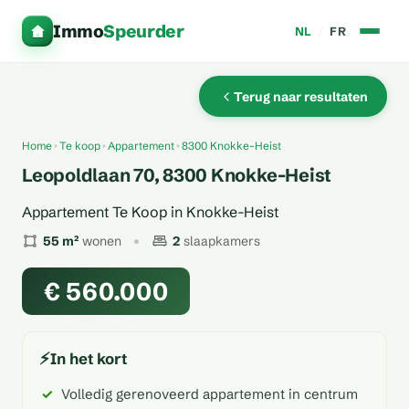
Immo
Speurder
NL
/
FR
Terug naar resultaten
Home
Te koop
Appartement
8300 Knokke-Heist
Leopoldlaan 70, 8300 Knokke-Heist
Appartement Te Koop in Knokke-Heist
55 m²
wonen
2
slaapkamers
€ 560.000
⚡
In het kort
Volledig gerenoveerd appartement in centrum