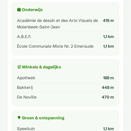
🏫 Onderwijs
Académie de dessin et des Arts Visuels de
415 m
Molenbeek-Saint-Jean
A.B.E.F.
1,1 km
École Communale Mixte Nr. 2 Emeraude
1,1 km
🛒 Winkels & dagelijks
Apotheek
188 m
Bakkerij
448 m
De Noville
470 m
🌳 Groen & ontspanning
Speeltuin
1,1 km