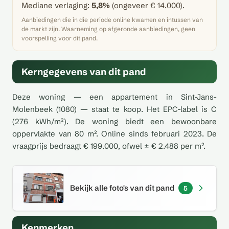
Mediane verlaging:
5,8%
(ongeveer € 14.000).
Aanbiedingen die in die periode online kwamen en intussen van
de markt zijn. Waarneming op afgeronde aanbiedingen, geen
voorspelling voor dit pand.
Kerngegevens van dit pand
Deze woning — een appartement in Sint-Jans-
Molenbeek (1080) — staat te koop. Het EPC-label is C
(276 kWh/m²). De woning biedt een bewoonbare
oppervlakte van 80 m². Online sinds februari 2023. De
vraagprijs bedraagt € 199.000, ofwel ± € 2.488 per m².
Bekijk alle foto's van dit pand
5
Kenmerken