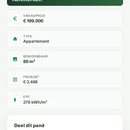
VRAAGPRIJS
€ 199.000
TYPE
Appartement
BEWOONBAAR
80 m²
PRIJS/M²
€ 2.488
EPC
276 kWh/m²
C
Deel dit pand