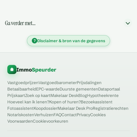
Ga verder met…
?
Disclaimer & bron van de gegevens
Immo
Speurder
Vastgoedprijzen
Vastgoedbarometer
Prijsdalingen
Betaalbaarheid
EPC-waarde
Duurste gemeenten
Dataportaal
Prijskaart
Zoek op kaart
Makelaar Desk
Blog
Hypotheekrente
Hoeveel kan ik lenen?
Kopen of huren?
Bezoekassistent
Fotoassistent
Koopdossier
Makelaar Desk Pro
Registratierechten
Notariskosten
Verhuizen
FAQ
Contact
Privacy
Cookies
Voorwaarden
Cookievoorkeuren