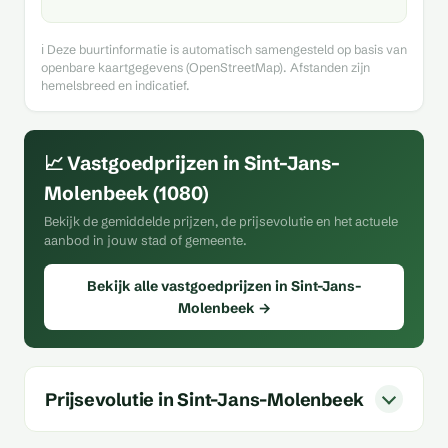
ℹ️ Deze buurtinformatie is automatisch samengesteld op basis van
openbare kaartgegevens (OpenStreetMap). Afstanden zijn
hemelsbreed en indicatief.
📈 Vastgoedprijzen in Sint-Jans-
Molenbeek (1080)
Bekijk de gemiddelde prijzen, de prijsevolutie en het actuele
aanbod in jouw stad of gemeente.
Bekijk alle vastgoedprijzen in Sint-Jans-
Molenbeek →
Prijsevolutie in Sint-Jans-Molenbeek