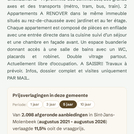
axes et des transports (métro, tram, bus, train). 2
Appartements A RENOVER dans le même immeuble
situés au rez-de-chaussée avec jardinet et au 1er étage.
Chaque appartement est composé de pièces en enfilade
avec une entrée directe dans la cuisine suivi d’un séjour
et une chambre en façade avant. Un espace buanderie
donnant accès à une salle de bains avec un WC,
placards et robinet. Double vitrage partout.
Actuellement libre d'occupation. A SAISIR!! Travaux à
prévoir. Infos, dossier complet et visites uniquement
PAR MAIL.
Prijsverlagingen in deze gemeente
1 jaar
3 jaar
5 jaar
10 jaar
Periode:
Van
2.098 afgeronde aanbiedingen
in Sint-Jans-
Molenbeek (
augustus 2021 – augustus 2026
)
verlaagde
11,5%
ooit de vraagprijs.