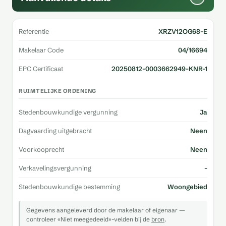
Referentie
XRZV12OG68-E
Makelaar Code
04/16694
EPC Certificaat
20250812-0003662949-KNR-1
RUIMTELIJKE ORDENING
Stedenbouwkundige vergunning
Ja
Dagvaarding uitgebracht
Neen
Voorkooprecht
Neen
Verkavelingsvergunning
-
Stedenbouwkundige bestemming
Woongebied
Gegevens aangeleverd door de makelaar of eigenaar —
controleer «Niet meegedeeld»-velden bij de
bron
.