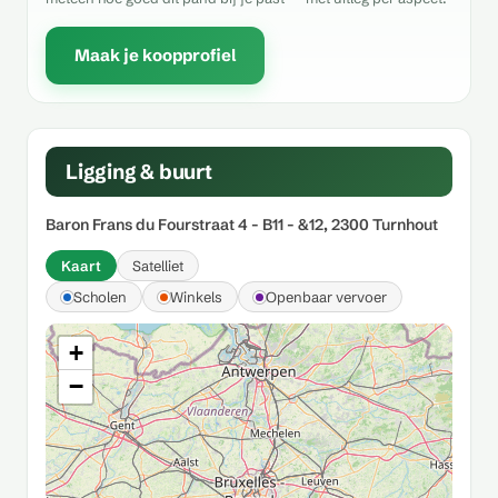
Maak je koopprofiel
Ligging & buurt
Baron Frans du Fourstraat 4 - B11 - &12, 2300 Turnhout
Kaart
Satelliet
Scholen
Winkels
Openbaar vervoer
+
−