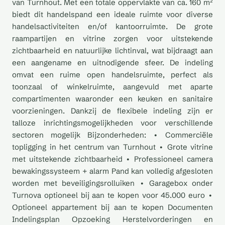
van Turnhout. Met een totale oppervlakte van ca. 160 m²
biedt dit handelspand een ideale ruimte voor diverse
handelsactiviteiten en/of kantoorruimte. De grote
raampartijen en vitrine zorgen voor uitstekende
zichtbaarheid en natuurlijke lichtinval, wat bijdraagt aan
een aangename en uitnodigende sfeer. De indeling
omvat een ruime open handelsruimte, perfect als
toonzaal of winkelruimte, aangevuld met aparte
compartimenten waaronder een keuken en sanitaire
voorzieningen. Dankzij de flexibele indeling zijn er
talloze inrichtingsmogelijkheden voor verschillende
sectoren mogelijk Bijzonderheden: • Commerciële
topligging in het centrum van Turnhout • Grote vitrine
met uitstekende zichtbaarheid • Professioneel camera
bewakingssysteem + alarm Pand kan volledig afgesloten
worden met beveiligingsrolluiken • Garagebox onder
Turnova optioneel bij aan te kopen voor 45.000 euro •
Optioneel appartement bij aan te kopen Documenten
Indelingsplan Opzoeking Herstelvorderingen en