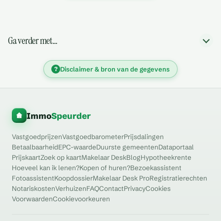
Ga verder met…
?
Disclaimer & bron van de gegevens
Immo
Speurder
Vastgoedprijzen
Vastgoedbarometer
Prijsdalingen
Betaalbaarheid
EPC-waarde
Duurste gemeenten
Dataportaal
Prijskaart
Zoek op kaart
Makelaar Desk
Blog
Hypotheekrente
Hoeveel kan ik lenen?
Kopen of huren?
Bezoekassistent
Fotoassistent
Koopdossier
Makelaar Desk Pro
Registratierechten
Notariskosten
Verhuizen
FAQ
Contact
Privacy
Cookies
Voorwaarden
Cookievoorkeuren