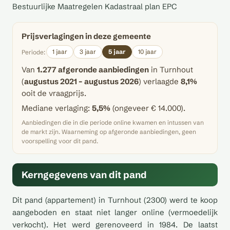
Bestuurlijke Maatregelen Kadastraal plan EPC
Prijsverlagingen in deze gemeente
1 jaar
3 jaar
5 jaar
10 jaar
Periode:
Van
1.277 afgeronde aanbiedingen
in Turnhout
(
augustus 2021 – augustus 2026
) verlaagde
8,1%
ooit de vraagprijs.
Mediane verlaging:
5,5%
(ongeveer € 14.000).
Aanbiedingen die in die periode online kwamen en intussen van
de markt zijn. Waarneming op afgeronde aanbiedingen, geen
voorspelling voor dit pand.
Kerngegevens van dit pand
Dit pand (appartement) in Turnhout (2300) werd te koop
aangeboden en staat niet langer online (vermoedelijk
verkocht). Het werd gerenoveerd in 1984. De laatst