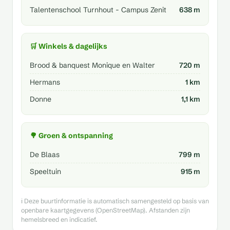
Talentenschool Turnhout - Campus Zenit
638 m
🛒 Winkels & dagelijks
Brood & banquest Monique en Walter
720 m
Hermans
1 km
Donne
1,1 km
🌳 Groen & ontspanning
De Blaas
799 m
Speeltuin
915 m
ℹ️ Deze buurtinformatie is automatisch samengesteld op basis van
openbare kaartgegevens (OpenStreetMap). Afstanden zijn
hemelsbreed en indicatief.