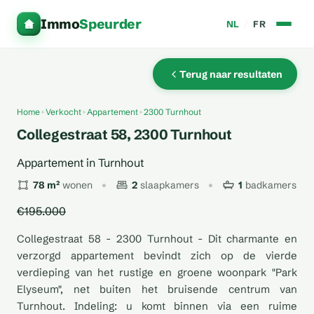
Immo
Speurder
NL
/
FR
Terug naar resultaten
Home
Verkocht
Appartement
2300 Turnhout
Collegestraat 58, 2300 Turnhout
Appartement in Turnhout
78 m²
wonen
2
slaapkamers
1
badkamers
€195.000
Collegestraat 58 - 2300 Turnhout - Dit charmante en
verzorgd appartement bevindt zich op de vierde
verdieping van het rustige en groene woonpark "Park
Elyseum", net buiten het bruisende centrum van
Turnhout. Indeling: u komt binnen via een ruime