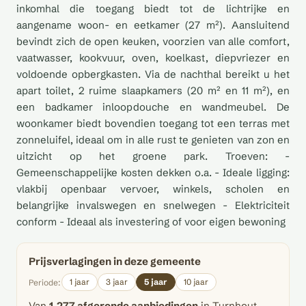
inkomhal die toegang biedt tot de lichtrijke en
aangename woon- en eetkamer (27 m²). Aansluitend
bevindt zich de open keuken, voorzien van alle comfort,
vaatwasser, kookvuur, oven, koelkast, diepvriezer en
voldoende opbergkasten. Via de nachthal bereikt u het
apart toilet, 2 ruime slaapkamers (20 m² en 11 m²), en
een badkamer inloopdouche en wandmeubel. De
woonkamer biedt bovendien toegang tot een terras met
zonneluifel, ideaal om in alle rust te genieten van zon en
uitzicht op het groene park. Troeven: -
Gemeenschappelijke kosten dekken o.a. - Ideale ligging:
vlakbij openbaar vervoer, winkels, scholen en
belangrijke invalswegen en snelwegen - Elektriciteit
conform - Ideaal als investering of voor eigen bewoning
Prijsverlagingen in deze gemeente
1 jaar
3 jaar
5 jaar
10 jaar
Periode:
Van
1.277 afgeronde aanbiedingen
in Turnhout