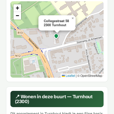
+
−
×
Collegestraat 58
2300 Turnhout
Leaflet
|
© OpenStreetMap
📍 Wonen in deze buurt — Turnhout
(2300)
Dit appartement in Turnhout biedt je een fijne basis