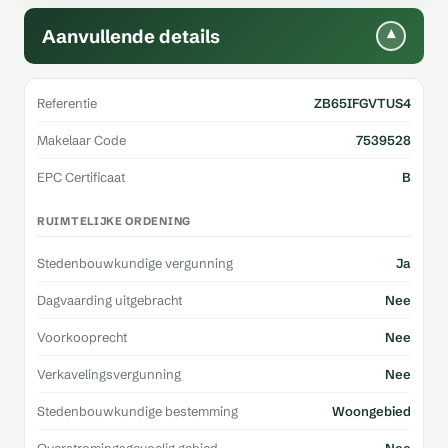
Aanvullende details
▾
Referentie
ZB65IFGVTUS4
Makelaar Code
7539528
EPC Certificaat
B
RUIMTELIJKE ORDENING
Stedenbouwkundige vergunning
Ja
Dagvaarding uitgebracht
Nee
Voorkooprecht
Nee
Verkavelingsvergunning
Nee
Stedenbouwkundige bestemming
Woongebied