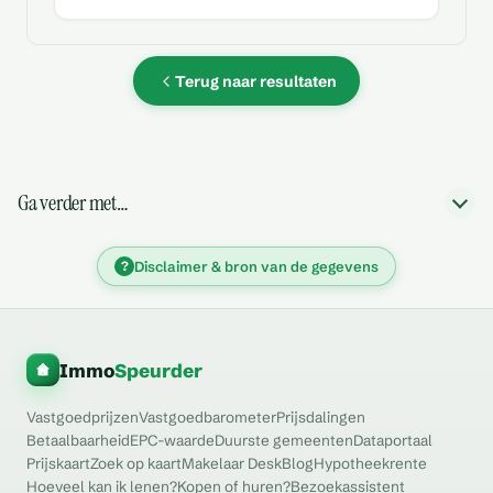
Terug naar resultaten
Ga verder met…
?
Disclaimer & bron van de gegevens
Immo
Speurder
Vastgoedprijzen
Vastgoedbarometer
Prijsdalingen
Betaalbaarheid
EPC-waarde
Duurste gemeenten
Dataportaal
Prijskaart
Zoek op kaart
Makelaar Desk
Blog
Hypotheekrente
Hoeveel kan ik lenen?
Kopen of huren?
Bezoekassistent