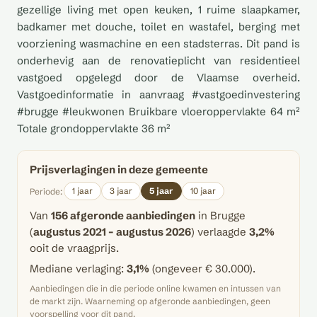
gezellige living met open keuken, 1 ruime slaapkamer,
badkamer met douche, toilet en wastafel, berging met
voorziening wasmachine en een stadsterras. Dit pand is
onderhevig aan de renovatieplicht van residentieel
vastgoed opgelegd door de Vlaamse overheid.
Vastgoedinformatie in aanvraag #vastgoedinvestering
#brugge #leukwonen Bruikbare vloeroppervlakte 64 m²
Totale grondoppervlakte 36 m²
Prijsverlagingen in deze gemeente
1 jaar
3 jaar
5 jaar
10 jaar
Periode:
Van
156 afgeronde aanbiedingen
in Brugge
(
augustus 2021 – augustus 2026
) verlaagde
3,2%
ooit de vraagprijs.
Mediane verlaging:
3,1%
(ongeveer € 30.000).
Aanbiedingen die in die periode online kwamen en intussen van
de markt zijn. Waarneming op afgeronde aanbiedingen, geen
voorspelling voor dit pand.