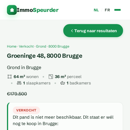
Immo
Speurder
NL
/
FR
Terug naar resultaten
Home
Verkocht
Grond
8000 Brugge
Groeninge 48, 8000 Brugge
Grond in Brugge
64 m²
wonen
36 m²
perceel
1
slaapkamers
1
badkamers
€179.500
VERKOCHT
Dit pand is niet meer beschikbaar. Dit staat er wél
nog te koop in Brugge: