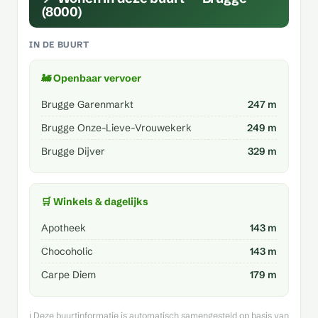
(8000)
IN DE BUURT
🚂 Openbaar vervoer
Brugge Garenmarkt
247 m
Brugge Onze-Lieve-Vrouwekerk
249 m
Brugge Dijver
329 m
🛒 Winkels & dagelijks
Apotheek
143 m
Chocoholic
143 m
Carpe Diem
179 m
ℹ️ Deze buurtinformatie is automatisch samengesteld op basis van