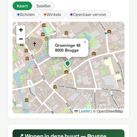
Kaart
Satelliet
Scholen
Winkels
Openbaar vervoer
+
−
×
Groeninge 48
8000 Brugge
Leaflet
|
© OpenStreetMap
📍 Wonen in deze buurt — Brugge