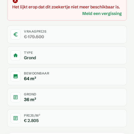
Het lijkt erop dat dit zoekertje niet meer beschikbaar is.
Meld een vergissing
VRAAGPRIJS
€ 179.500
TYPE
Grond
BEWOONBAAR
64 m²
GROND
36 m²
PRIJS/M²
€ 2.805