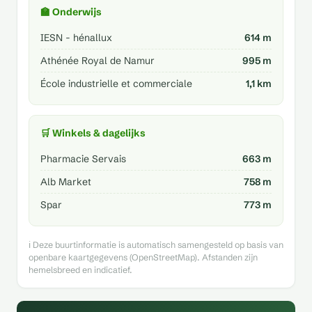
🏫 Onderwijs
IESN - hénallux
614 m
Athénée Royal de Namur
995 m
École industrielle et commerciale
1,1 km
🛒 Winkels & dagelijks
Pharmacie Servais
663 m
Alb Market
758 m
Spar
773 m
ℹ️ Deze buurtinformatie is automatisch samengesteld op basis van
openbare kaartgegevens (OpenStreetMap). Afstanden zijn
hemelsbreed en indicatief.