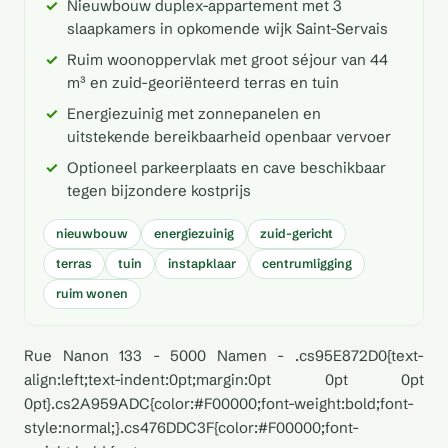
Nieuwbouw duplex-appartement met 3
slaapkamers in opkomende wijk Saint-Servais
Ruim woonoppervlak met groot séjour van 44
m³ en zuid-georiënteerd terras en tuin
Energiezuinig met zonnepanelen en
uitstekende bereikbaarheid openbaar vervoer
Optioneel parkeerplaats en cave beschikbaar
tegen bijzondere kostprijs
nieuwbouw
energiezuinig
zuid-gericht
terras
tuin
instapklaar
centrumligging
ruim wonen
Rue Nanon 133 - 5000 Namen - .cs95E872D0{text-
align:left;text-indent:0pt;margin:0pt 0pt 0pt
0pt}.cs2A959ADC{color:#F00000;font-weight:bold;font-
style:normal;}.cs476DDC3F{color:#F00000;font-