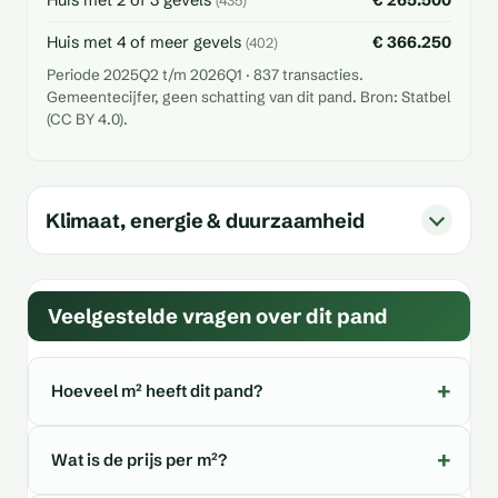
Huis met 2 of 3 gevels
€ 265.500
(435)
Huis met 4 of meer gevels
€ 366.250
(402)
Periode 2025Q2 t/m 2026Q1 · 837 transacties.
Gemeentecijfer, geen schatting van dit pand. Bron: Statbel
(CC BY 4.0).
Klimaat, energie & duurzaamheid
Veelgestelde vragen over dit pand
Hoeveel m² heeft dit pand?
Wat is de prijs per m²?