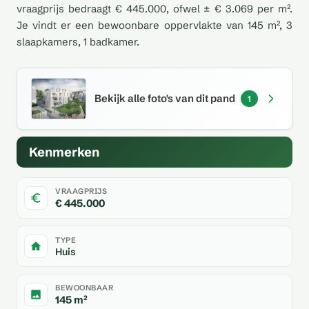
vraagprijs bedraagt € 445.000, ofwel ± € 3.069 per m².
Je vindt er een bewoonbare oppervlakte van 145 m², 3
slaapkamers, 1 badkamer.
Bekijk alle foto's van dit pand
1
Kenmerken
VRAAGPRIJS
€ 445.000
TYPE
Huis
BEWOONBAAR
145 m²