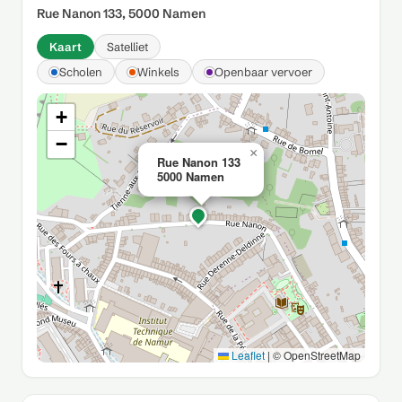
Rue Nanon 133, 5000 Namen
Kaart
Satelliet
Scholen
Winkels
Openbaar vervoer
+
−
×
Rue Nanon 133
5000 Namen
Leaflet
|
© OpenStreetMap