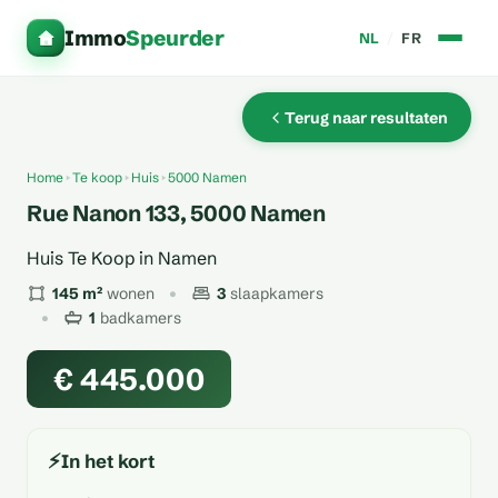
Immo
Speurder
NL
/
FR
Terug naar resultaten
Home
Te koop
Huis
5000 Namen
Rue Nanon 133, 5000 Namen
Huis Te Koop in Namen
145 m²
wonen
3
slaapkamers
1
badkamers
€ 445.000
⚡
In het kort