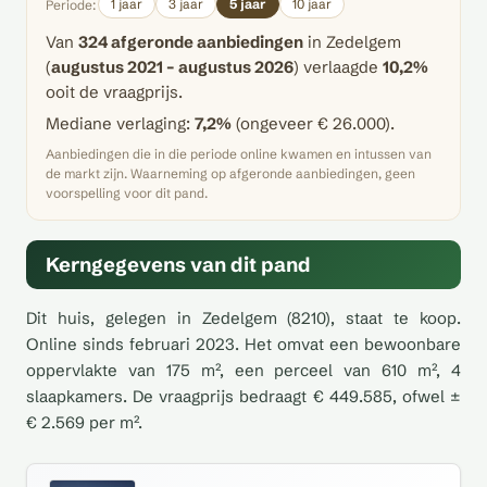
1 jaar
3 jaar
5 jaar
10 jaar
Periode:
Van
324 afgeronde aanbiedingen
in Zedelgem
(
augustus 2021 – augustus 2026
) verlaagde
10,2%
ooit de vraagprijs.
Mediane verlaging:
7,2%
(ongeveer € 26.000).
Aanbiedingen die in die periode online kwamen en intussen van
de markt zijn. Waarneming op afgeronde aanbiedingen, geen
voorspelling voor dit pand.
Kerngegevens van dit pand
Dit huis, gelegen in Zedelgem (8210), staat te koop.
Online sinds februari 2023. Het omvat een bewoonbare
oppervlakte van 175 m², een perceel van 610 m², 4
slaapkamers. De vraagprijs bedraagt € 449.585, ofwel ±
€ 2.569 per m².