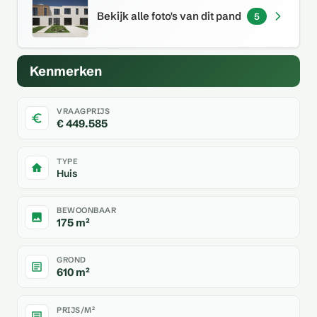
Bekijk alle foto's van dit pand
5
Kenmerken
VRAAGPRIJS
€ 449.585
TYPE
Huis
BEWOONBAAR
175 m²
GROND
610 m²
PRIJS/M²