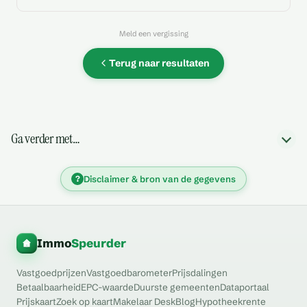
Meld een vergissing
Terug naar resultaten
Ga verder met…
?
Disclaimer & bron van de gegevens
Immo
Speurder
Vastgoedprijzen
Vastgoedbarometer
Prijsdalingen
Betaalbaarheid
EPC-waarde
Duurste gemeenten
Dataportaal
Prijskaart
Zoek op kaart
Makelaar Desk
Blog
Hypotheekrente