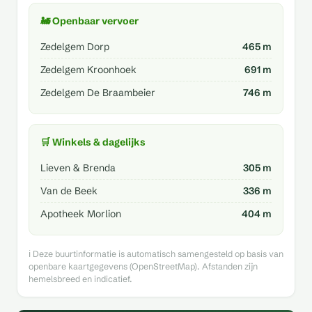
🚂 Openbaar vervoer
Zedelgem Dorp
465 m
Zedelgem Kroonhoek
691 m
Zedelgem De Braambeier
746 m
🛒 Winkels & dagelijks
Lieven & Brenda
305 m
Van de Beek
336 m
Apotheek Morlion
404 m
ℹ️ Deze buurtinformatie is automatisch samengesteld op basis van
openbare kaartgegevens (OpenStreetMap). Afstanden zijn
hemelsbreed en indicatief.