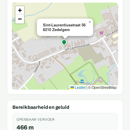
+
−
×
Sint-Laurentiusstraat 56
8210 Zedelgem
Leaflet
|
© OpenStreetMap
Bereikbaarheid en geluid
OPENBAAR VERVOER
466 m