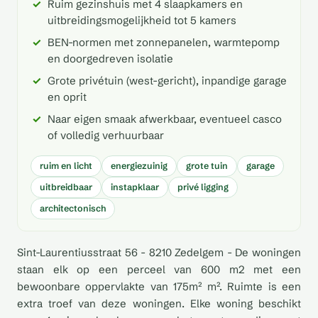
Ruim gezinshuis met 4 slaapkamers en
uitbreidingsmogelijkheid tot 5 kamers
BEN-normen met zonnepanelen, warmtepomp
en doorgedreven isolatie
Grote privétuin (west-gericht), inpandige garage
en oprit
Naar eigen smaak afwerkbaar, eventueel casco
of volledig verhuurbaar
ruim en licht
energiezuinig
grote tuin
garage
uitbreidbaar
instapklaar
privé ligging
architectonisch
Sint-Laurentiusstraat 56 - 8210 Zedelgem - De woningen
staan elk op een perceel van 600 m2 met een
bewoonbare oppervlakte van 175m² m². Ruimte is een
extra troef van deze woningen. Elke woning beschikt