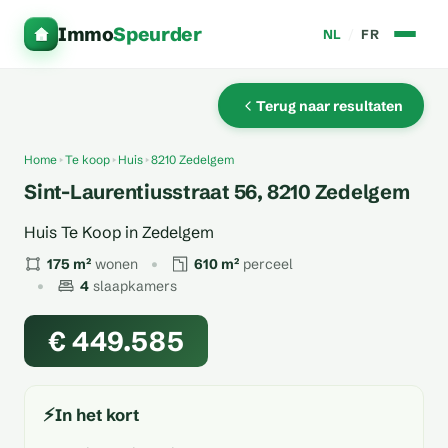
Immo
Speurder
NL
/
FR
Terug naar resultaten
Home
Te koop
Huis
8210 Zedelgem
Sint-Laurentiusstraat 56, 8210 Zedelgem
Huis Te Koop in Zedelgem
175 m²
wonen
610 m²
perceel
4
slaapkamers
€ 449.585
⚡
In het kort