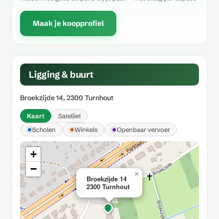
Maak je koopprofiel
Ligging & buurt
Broekzijde 14, 2300 Turnhout
Kaart
Satelliet
Scholen
Winkels
Openbaar vervoer
+
−
×
Broekzijde 14
2300 Turnhout