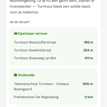
woonomgeving. Of je nu een gezin bent, starter of
investeerder — Turnhout biedt een solide basis
voor je toekomst.
IN DE BUURT
🚂 Openbaar vervoer
Turnhout Waterjufferstraat
195 m
Turnhout Kwakkelstraat
324 m
Turnhout Steenweg op Mol
611 m
🏫 Onderwijs
Talentenschool Turnhout - Campus
900 m
Boomgaard
Freinetschool De Regenboog
1,1 km