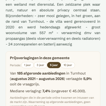
een weiland met dierenstal. Een zeldzame plek waar
rust, natuur en absolute privacy centraal staan.
Bijzonderheden: - zeer mooi gelegen, in het groen, aan
de rand van Turnhout. - de villa werd gerenoveerd in
2020 en werd hedendaags afgewerkt - groot
woonvolume van 557 m² - verwarming dmv van
propaangas (deels vloerverwarming en deels radiatoren)
- 24 zonnepanelen en batterij aanwezig
Prijsverlagingen in deze gemeente
1 jaar
3 jaar
5 jaar
10 jaar
Periode:
Van
185 afgeronde aanbiedingen
in Turnhout
(
augustus 2021 – augustus 2026
) verlaagde
5,9%
ooit de vraagprijs.
Mediane verlaging:
7,4%
(ongeveer € 45.000).
Aanbiedingen die in die periode online kwamen en intussen van
de markt zijn. Waarneming op afgeronde aanbiedingen, geen