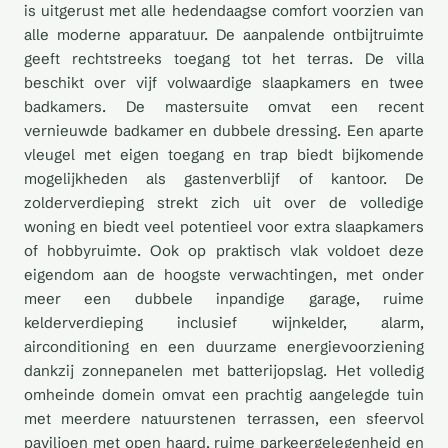
is uitgerust met alle hedendaagse comfort voorzien van
alle moderne apparatuur. De aanpalende ontbijtruimte
geeft rechtstreeks toegang tot het terras. De villa
beschikt over vijf volwaardige slaapkamers en twee
badkamers. De mastersuite omvat een recent
vernieuwde badkamer en dubbele dressing. Een aparte
vleugel met eigen toegang en trap biedt bijkomende
mogelijkheden als gastenverblijf of kantoor. De
zolderverdieping strekt zich uit over de volledige
woning en biedt veel potentieel voor extra slaapkamers
of hobbyruimte. Ook op praktisch vlak voldoet deze
eigendom aan de hoogste verwachtingen, met onder
meer een dubbele inpandige garage, ruime
kelderverdieping inclusief wijnkelder, alarm,
airconditioning en een duurzame energievoorziening
dankzij zonnepanelen met batterijopslag. Het volledig
omheinde domein omvat een prachtig aangelegde tuin
met meerdere natuurstenen terrassen, een sfeervol
paviljoen met open haard, ruime parkeergelegenheid en