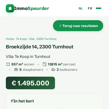
Immo
Speurder
NL
/
FR
Terug naar resultaten
Home
Te koop
Villa
2300 Turnhout
Broekzijde 14, 2300 Turnhout
Villa Te Koop in Turnhout
557 m²
wonen
13815 m²
perceel
5
slaapkamers
2
badkamers
€ 1.495.000
⚡
In het kort