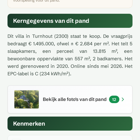
voorspelling voor dit pand.
Kerngegevens van dit pand
Dit villa in Turnhout (2300) staat te koop. De vraagprijs
bedraagt € 1.495.000, ofwel ± € 2.684 per m². Het telt 5
slaapkamers, een perceel van 13.815 m², een
bewoonbare oppervlakte van 557 m², 2 badkamers. Het
werd gerenoveerd in 2020. Online sinds mei 2026. Het
EPC-label is C (234 kWh/m²).
Bekijk alle foto's van dit pand
12
Kenmerken