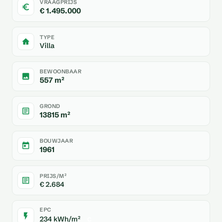
VRAAGPRIJS
€ 1.495.000
TYPE
Villa
BEWOONBAAR
557 m²
GROND
13815 m²
BOUWJAAR
1961
PRIJS/M²
€ 2.684
EPC
234 kWh/m²
C