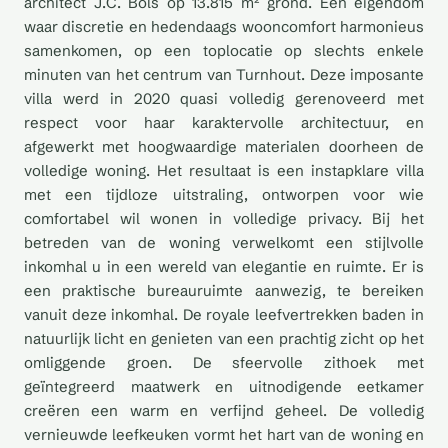
architect J.C. Bols op 13.815 m² grond. Een eigendom
waar discretie en hedendaags wooncomfort harmonieus
samenkomen, op een toplocatie op slechts enkele
minuten van het centrum van Turnhout. Deze imposante
villa werd in 2020 quasi volledig gerenoveerd met
respect voor haar karaktervolle architectuur, en
afgewerkt met hoogwaardige materialen doorheen de
volledige woning. Het resultaat is een instapklare villa
met een tijdloze uitstraling, ontworpen voor wie
comfortabel wil wonen in volledige privacy. Bij het
betreden van de woning verwelkomt een stijlvolle
inkomhal u in een wereld van elegantie en ruimte. Er is
een praktische bureauruimte aanwezig, te bereiken
vanuit deze inkomhal. De royale leefvertrekken baden in
natuurlijk licht en genieten van een prachtig zicht op het
omliggende groen. De sfeervolle zithoek met
geïntegreerd maatwerk en uitnodigende eetkamer
creëren een warm en verfijnd geheel. De volledig
vernieuwde leefkeuken vormt het hart van de woning en