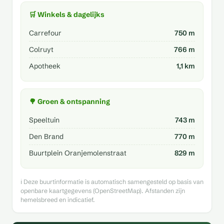
🛒 Winkels & dagelijks
Carrefour
750 m
Colruyt
766 m
Apotheek
1,1 km
🌳 Groen & ontspanning
Speeltuin
743 m
Den Brand
770 m
Buurtplein Oranjemolenstraat
829 m
ℹ️ Deze buurtinformatie is automatisch samengesteld op basis van
openbare kaartgegevens (OpenStreetMap). Afstanden zijn
hemelsbreed en indicatief.