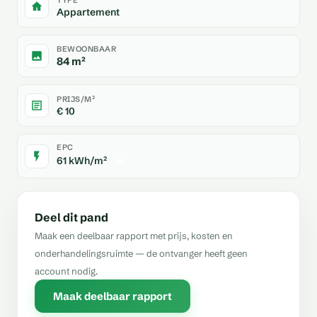
Appartement
BEWOONBAAR
84 m²
PRIJS/M²
€ 10
EPC
61 kWh/m²
A
Deel dit pand
Maak een deelbaar rapport met prijs, kosten en
onderhandelingsruimte — de ontvanger heeft geen
account nodig.
Maak deelbaar rapport