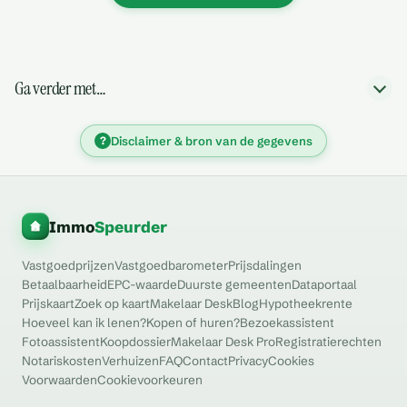
Ga verder met…
?
Disclaimer & bron van de gegevens
Immo
Speurder
Vastgoedprijzen
Vastgoedbarometer
Prijsdalingen
Betaalbaarheid
EPC-waarde
Duurste gemeenten
Dataportaal
Prijskaart
Zoek op kaart
Makelaar Desk
Blog
Hypotheekrente
Hoeveel kan ik lenen?
Kopen of huren?
Bezoekassistent
Fotoassistent
Koopdossier
Makelaar Desk Pro
Registratierechten
Notariskosten
Verhuizen
FAQ
Contact
Privacy
Cookies
Voorwaarden
Cookievoorkeuren