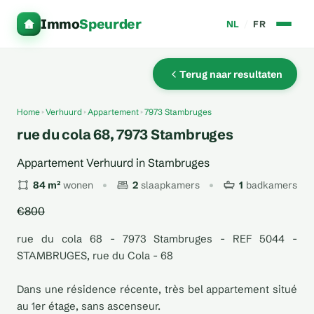
Immo
Speurder
NL
/
FR
Terug naar resultaten
Home
Verhuurd
Appartement
7973 Stambruges
rue du cola 68, 7973 Stambruges
Appartement Verhuurd in Stambruges
84 m²
wonen
2
slaapkamers
1
badkamers
€800
rue du cola 68 - 7973 Stambruges - REF 5044 -
STAMBRUGES, rue du Cola - 68
Dans une résidence récente, très bel appartement situé
au 1er étage, sans ascenseur.