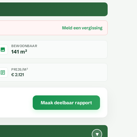
Meld een vergissing
BEWOONBAAR
141 m²
PRIJS/M²
€ 2.121
Maak deelbaar rapport
▾