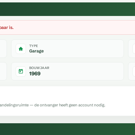
baar is.
TYPE
Garage
BOUWJAAR
1969
handelingsruimte — de ontvanger heeft geen account nodig.