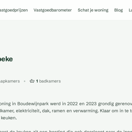
astgoedprijzen
Vastgoedbarometer
Schat je woning
Blog
L
beke
aapkamers
1
badkamers
ning in Boudewijnpark werd in 2022 en 2023 grondig gerenov
dkamer, elektriciteit, dak, ramen en verwarming. Klaar om in te
 keuken.
Naast de keuken zit een berging die ook doorloopt naar de inp