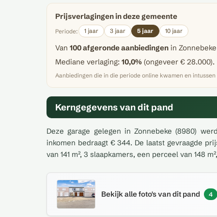
Prijsverlagingen in deze gemeente
1 jaar
3 jaar
5 jaar
10 jaar
Periode:
Van
100 afgeronde aanbiedingen
in Zonnebeke
Mediane verlaging:
10,0%
(ongeveer € 28.000).
Aanbiedingen die in die periode online kwamen en intussen
Kerngegevens van dit pand
Deze garage gelegen in Zonnebeke (8980) werd t
inkomen bedraagt € 344. De laatst gevraagde prij
van 141 m², 3 slaapkamers, een perceel van 148 m²
Bekijk alle foto's van dit pand
4