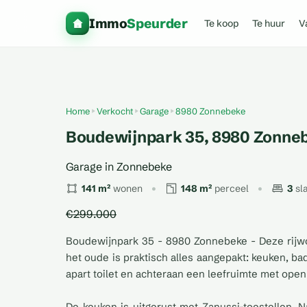
Immo
Speurder
Te koop
Te huur
V
Home
Verkocht
Garage
8980 Zonnebeke
Boudewijnpark 35, 8980 Zonne
Garage in Zonnebeke
141 m²
wonen
148 m²
perceel
3
sl
€299.000
Boudewijnpark 35 - 8980 Zonnebeke - Deze rijwo
het oude is praktisch alles aangepakt: keuken, ba
apart toilet en achteraan een leefruimte met open
De keuken is uitgerust met Zanussi-toestellen. 