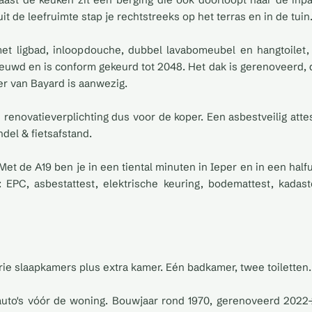
it de leefruimte stap je rechtstreeks op het terras en in de tuin
t ligbad, inloopdouche, dubbel lavabomeubel en hangtoilet, 
nieuwd en is conform gekeurd tot 2048. Het dak is gerenoveerd, 
r van Bayard is aanwezig.
 renovatieverplichting dus voor de koper. Een asbestveilig attes
del & fietsafstand.
t de A19 ben je in een tiental minuten in Ieper en in een halfuu
: EPC, asbestattest, elektrische keuring, bodemattest, kada
rie slaapkamers plus extra kamer. Eén badkamer, twee toiletten.
auto's vóór de woning. Bouwjaar rond 1970, gerenoveerd 202