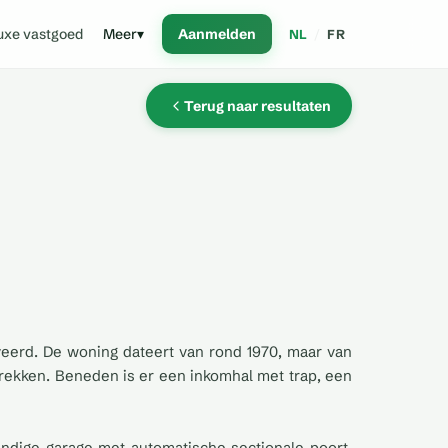
uxe vastgoed
Meer
▾
Aanmelden
NL
/
FR
Terug naar resultaten
eerd. De woning dateert van rond 1970, maar van
 trekken. Beneden is er een inkomhal met trap, een
andige garage met automatische sectionale poort.