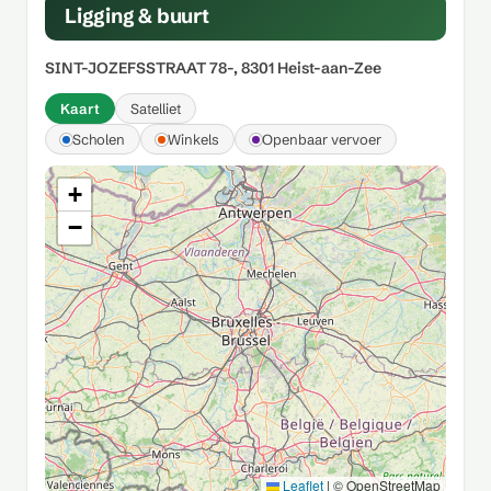
Ligging & buurt
SINT-JOZEFSSTRAAT 78-, 8301 Heist-aan-Zee
Kaart
Satelliet
Scholen
Winkels
Openbaar vervoer
+
−
Leaflet
|
© OpenStreetMap