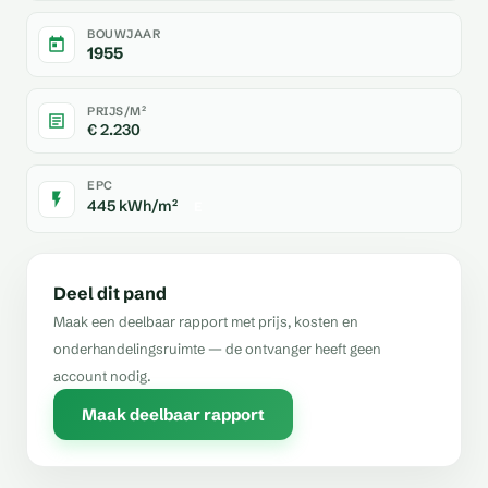
BOUWJAAR
1955
PRIJS/M²
€ 2.230
EPC
445 kWh/m²
E
Deel dit pand
Maak een deelbaar rapport met prijs, kosten en
onderhandelingsruimte — de ontvanger heeft geen
account nodig.
Maak deelbaar rapport