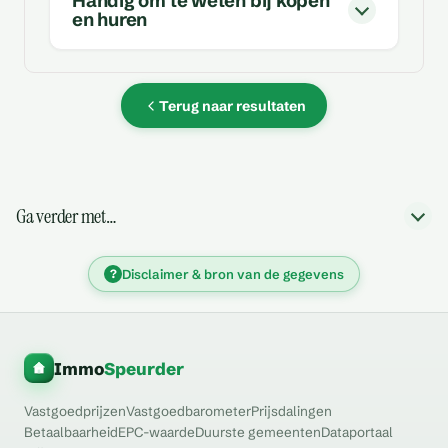
Handig om te weten bij kopen
en huren
Terug naar resultaten
Ga verder met…
?
Disclaimer & bron van de gegevens
Immo
Speurder
Vastgoedprijzen
Vastgoedbarometer
Prijsdalingen
Betaalbaarheid
EPC-waarde
Duurste gemeenten
Dataportaal