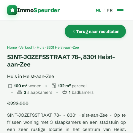
Immo
Speurder
NL
/
FR
Terug naar resultaten
Home
Verkocht
Huis
8301 Heist-aan-Zee
SINT-JOZEFSSTRAAT 78-, 8301 Heist-
aan-Zee
Huis in Heist-aan-Zee
100 m²
wonen
132 m²
perceel
3
slaapkamers
1
badkamers
€223.000
SINT-JOZEFSSTRAAT 78- - 8301 Heist-aan-Zee - Op te
frissen woning met 3 slaapkamers en een stadstuin op
een zeer rustige locatie in het centrum van Heist.