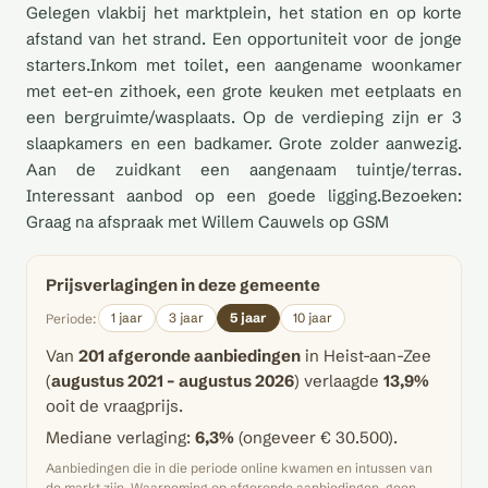
Gelegen vlakbij het marktplein, het station en op korte
afstand van het strand. Een opportuniteit voor de jonge
starters.Inkom met toilet, een aangename woonkamer
met eet-en zithoek, een grote keuken met eetplaats en
een bergruimte/wasplaats. Op de verdieping zijn er 3
slaapkamers en een badkamer. Grote zolder aanwezig.
Aan de zuidkant een aangenaam tuintje/terras.
Interessant aanbod op een goede ligging.Bezoeken:
Graag na afspraak met Willem Cauwels op GSM
Prijsverlagingen in deze gemeente
1 jaar
3 jaar
5 jaar
10 jaar
Periode:
Van
201 afgeronde aanbiedingen
in Heist-aan-Zee
(
augustus 2021 – augustus 2026
) verlaagde
13,9%
ooit de vraagprijs.
Mediane verlaging:
6,3%
(ongeveer € 30.500).
Aanbiedingen die in die periode online kwamen en intussen van
de markt zijn. Waarneming op afgeronde aanbiedingen, geen