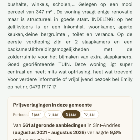
bushalte, winkels, scholen,... Gelegen op een mooi
perceel van 347 m² . De woning vraagt enige renovatie
maar is structureel in goede staat. INDELING: op het
gelijkvloers is er een inkomhal, woonkamer, aparte
keuken,kleine bergruimte , toilet en veranda. Op de
eerste verdieping zijn er 2 slaapkamers en een
badkamer.Uitbreidingsmogelijkheden met de
zolderruimte voor het bijmaken van extra slaapkamers.
Goed georiënteerde TUIN. Deze woning ligt super
centraal en heeft mits wat opfrissing, heel wat troeven!
Voor verdere informatie of vrijblijvend bezoek bel Emily
op het nr. 0479 17 17 17
Prijsverlagingen in deze gemeente
1 jaar
3 jaar
5 jaar
10 jaar
Periode:
Van
561 afgeronde aanbiedingen
in Sint-Andries
(
augustus 2021 – augustus 2026
) verlaagde
9,8%
ooit de vraagprijs.