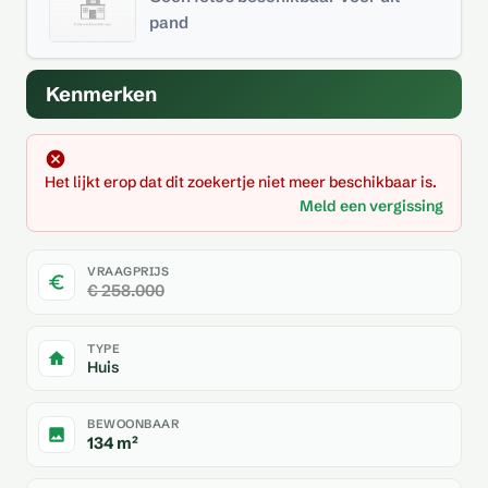
pand
Kenmerken
Het lijkt erop dat dit zoekertje niet meer beschikbaar is.
Meld een vergissing
VRAAGPRIJS
€ 258.000
TYPE
Huis
BEWOONBAAR
134 m²