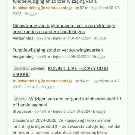
functiewijziging en zonder wijziging van a
In behandeling (in eerste aanleg)
· op 52 m · ingediend 30-03-
2026 · Brugge
Nieuwbouw van bijgebouwen, niet-overdekte lage
constructies en andere handelingen
Vergunning
· op 76 m · ingediend 01-04-2024 · Brugge
Functiewijziging zonder verbouwingswerken
Vergunning
· op 88 m · ingediend 05-12-2025 · Brugge
KONINKLIJKE HOCKEY CLUB
Bedrijf of activiteit
BRUGGE
In behandeling (in eerste aanleg)
· op 314 m · ingediend 14-07-
2026 · klasse 3 · Brugge
Wijzigen van een vergund kleinhandelsbedrijf
Winkel
of handelsgeheel
Stopgezet
· op 484 m · ingediend 24-01-2024 · Brugge
Dossiers uit 2024-2026. De klasse zegt hoe ruim een
inrichting is ingedeeld (1 = de zwaarste categorie), niet dat
er hinder is: ook een ziekenhuis valt eronder. Bron: