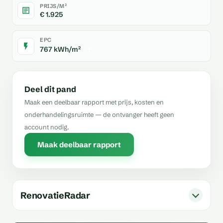
PRIJS/M²
€ 1.925
EPC
767 kWh/m²
F
Deel dit pand
Maak een deelbaar rapport met prijs, kosten en
onderhandelingsruimte — de ontvanger heeft geen
account nodig.
Maak deelbaar rapport
RenovatieRadar