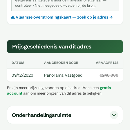
Gegevens aangeleverd door de makelaar of eigenaar —
controleer «Niet meegedeeld»-velden bij de
bron
.
🌊 Vlaamse overstromingskaart — zoek op je adres →
Prijsgeschiedenis van dit adres
DATUM
AANGEBODEN DOOR
VRAAGPRIJS
09/12/2020
Panorama Vastgoed
€248.000
Er zijn meer prijzen gevonden op dit adres. Maak een
gratis
account
aan om meer prijzen van dit adres te bekijken
Onderhandelingsruimte