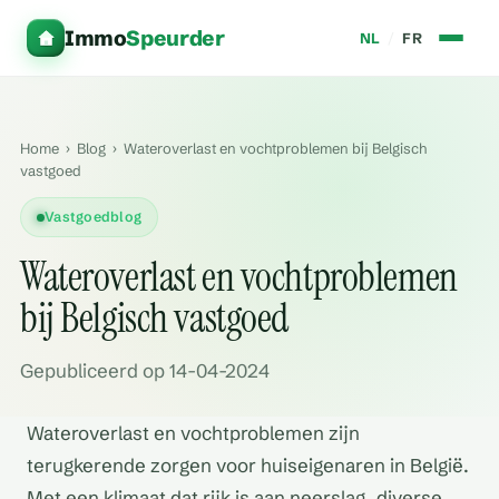
Immo
Speurder
NL
/
FR
Home
›
Blog
›
Wateroverlast en vochtproblemen bij Belgisch
vastgoed
Vastgoedblog
Wateroverlast en vochtproblemen
bij Belgisch vastgoed
Gepubliceerd op 14-04-2024
Wateroverlast en vochtproblemen zijn
terugkerende zorgen voor huiseigenaren in België.
Met een klimaat dat rijk is aan neerslag, diverse