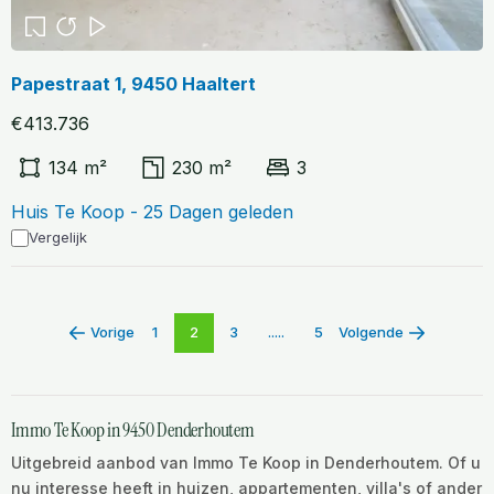
Papestraat 1, 9450 Haaltert
€413.736
134 m²
230 m²
3
Huis Te Koop - 25 Dagen geleden
Vergelijk
Vorige
1
2
3
.....
5
Volgende
Immo Te Koop in 9450 Denderhoutem
Uitgebreid aanbod van Immo Te Koop in Denderhoutem. Of u
nu interesse heeft in huizen, appartementen, villa's of ander