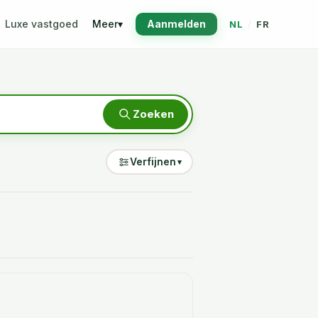
Luxe vastgoed
Meer
▾
Aanmelden
NL
/
FR
Zoeken
Verfijnen
▾