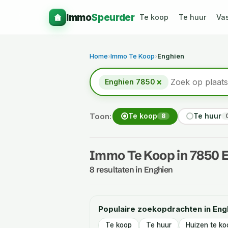
Immo
Speurder
Te koop
Te huur
Va
Home
›
Immo Te Koop
›
Enghien
×
Enghien 7850
Toon:
Te koop
Te huur
8
Immo Te Koop in 7850 
8 resultaten in Enghien
Populaire zoekopdrachten in Eng
Te koop
Te huur
Huizen te ko