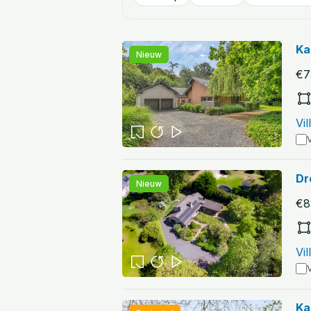
Ka
Nieuw
€7
Vi
V
Dr
Nieuw
€8
Vi
V
Ka