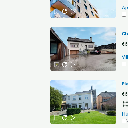
Ap
V
Ch
€6
Vi
V
Pl
€6
Hu
V