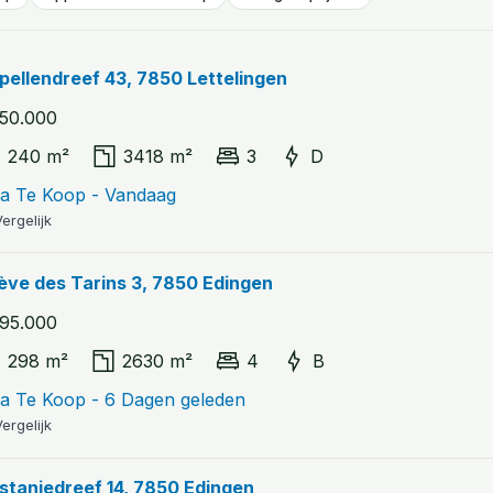
pellendreef 43, 7850 Lettelingen
50.000
240 m²
3418 m²
3
D
lla Te Koop - Vandaag
ergelijk
ève des Tarins 3, 7850 Edingen
95.000
298 m²
2630 m²
4
B
lla Te Koop - 6 Dagen geleden
ergelijk
stanjedreef 14, 7850 Edingen