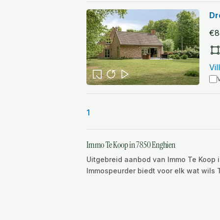
Dr
€8
Vi
V
1
Immo Te Koop in 7850 Enghien
Uitgebreid aanbod van Immo Te Koop in
Immospeurder biedt voor elk wat wils 