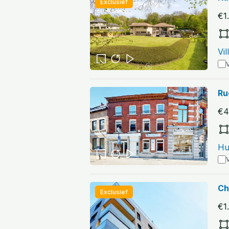
Exclusief
€1
Vi
V
Ru
€4
Hu
V
Ch
Exclusief
€1