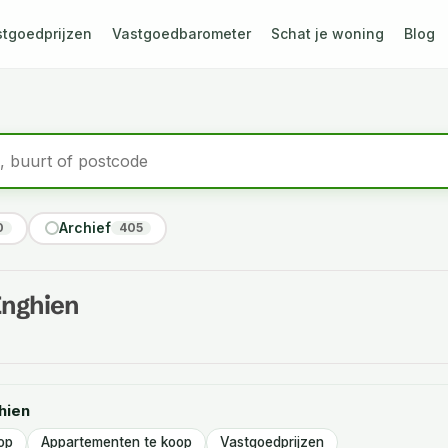
stgoedprijzen
Vastgoedbarometer
Schat je woning
Blog
Archief
0
405
Enghien
hien
op
Appartementen te koop
Vastgoedprijzen