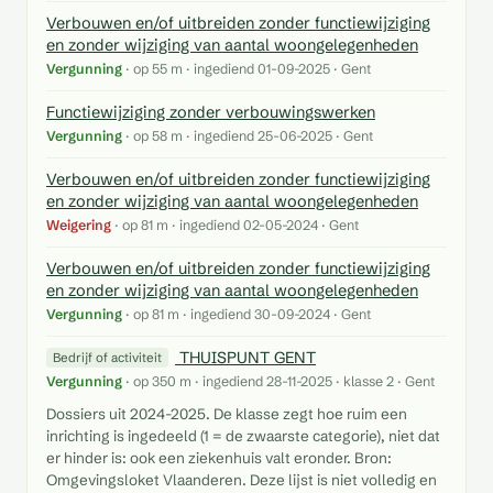
Verbouwen en/of uitbreiden zonder functiewijziging
en zonder wijziging van aantal woongelegenheden
Vergunning
· op 55 m · ingediend 01-09-2025 · Gent
Functiewijziging zonder verbouwingswerken
Vergunning
· op 58 m · ingediend 25-06-2025 · Gent
Verbouwen en/of uitbreiden zonder functiewijziging
en zonder wijziging van aantal woongelegenheden
Weigering
· op 81 m · ingediend 02-05-2024 · Gent
Verbouwen en/of uitbreiden zonder functiewijziging
en zonder wijziging van aantal woongelegenheden
Vergunning
· op 81 m · ingediend 30-09-2024 · Gent
THUISPUNT GENT
Bedrijf of activiteit
Vergunning
· op 350 m · ingediend 28-11-2025 · klasse 2 · Gent
Dossiers uit 2024-2025. De klasse zegt hoe ruim een
inrichting is ingedeeld (1 = de zwaarste categorie), niet dat
er hinder is: ook een ziekenhuis valt eronder. Bron:
Omgevingsloket Vlaanderen. Deze lijst is niet volledig en