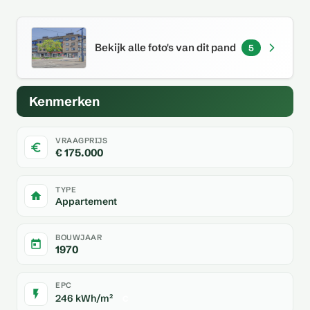
Bekijk alle foto's van dit pand
5
Kenmerken
VRAAGPRIJS
€ 175.000
TYPE
Appartement
BOUWJAAR
1970
EPC
246 kWh/m²
C