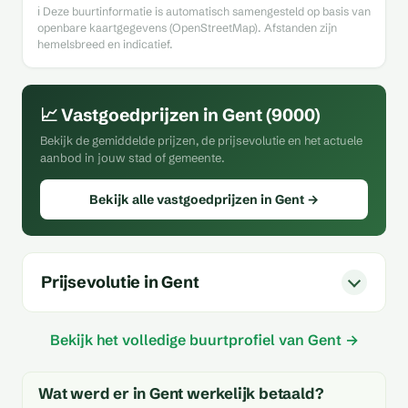
ℹ️ Deze buurtinformatie is automatisch samengesteld op basis van
openbare kaartgegevens (OpenStreetMap). Afstanden zijn
hemelsbreed en indicatief.
📈 Vastgoedprijzen in Gent (9000)
Bekijk de gemiddelde prijzen, de prijsevolutie en het actuele
aanbod in jouw stad of gemeente.
Bekijk alle vastgoedprijzen in Gent →
Prijsevolutie in Gent
Bekijk het volledige buurtprofiel van Gent →
Wat werd er in Gent werkelijk betaald?