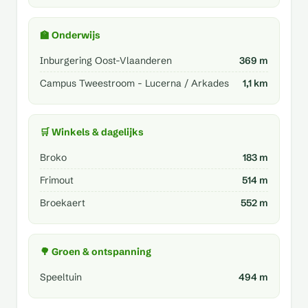
🏫 Onderwijs
Inburgering Oost-Vlaanderen
369 m
Campus Tweestroom - Lucerna / Arkades
1,1 km
🛒 Winkels & dagelijks
Broko
183 m
Frimout
514 m
Broekaert
552 m
🌳 Groen & ontspanning
Speeltuin
494 m