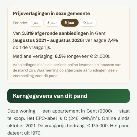
Prijsverlagingen in deze gemeente
1 jaar
3 jaar
5 jaar
10 jaar
Periode:
Van
3.819 afgeronde aanbiedingen
in Gent
(
augustus 2021 – augustus 2026
) verlaagde
7,4%
ooit de vraagprijs.
Mediane verlaging:
6,5%
(ongeveer € 21.000).
Aanbiedingen die in die periode online kwamen en intussen van
de markt zijn. Waarneming op afgeronde aanbiedingen, geen
voorspelling voor dit pand.
Kerngegevens van dit pand
Deze woning — een appartement in Gent (9000) — staat
te koop. Het EPC-label is C (246 kWh/m²). Online sinds
oktober 2021. De vraagprijs bedraagt € 175.000. Het pand
dateert uit 1970.