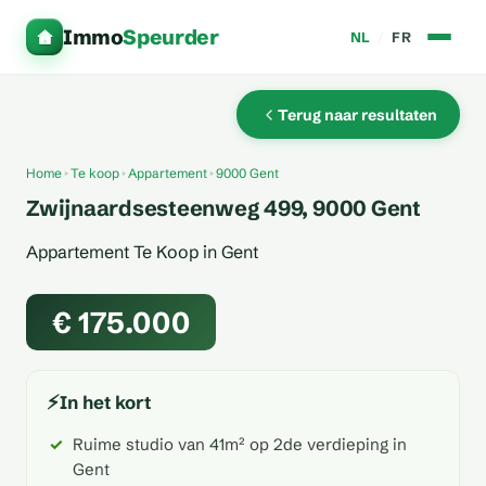
Immo
Speurder
NL
/
FR
Terug naar resultaten
Home
Te koop
Appartement
9000 Gent
Zwijnaardsesteenweg 499, 9000 Gent
Appartement Te Koop in Gent
€ 175.000
⚡
In het kort
Ruime studio van 41m² op 2de verdieping in
Gent