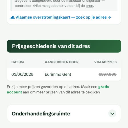
Gegevens aangeleverd door de makelaar of eigenaar —
controleer «Niet meegedeeld»-velden bij de
bron
.
🌊 Vlaamse overstromingskaart — zoek op je adres →
Prijsgeschiedenis van dit adres
DATUM
AANGEBODEN DOOR
VRAAGPRIJS
03/06/2026
Eurimmo Gent
€397.000
Er zijn meer prijzen gevonden op dit adres. Maak een
gratis
account
aan om meer prijzen van dit adres te bekijken
Onderhandelingsruimte