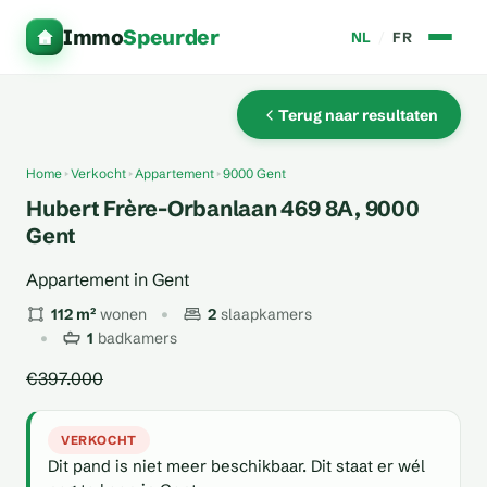
Immo
Speurder
NL
/
FR
Terug naar resultaten
Home
Verkocht
Appartement
9000 Gent
Hubert Frère-Orbanlaan 469 8A, 9000
Gent
Appartement in Gent
112 m²
wonen
2
slaapkamers
1
badkamers
€397.000
VERKOCHT
Dit pand is niet meer beschikbaar. Dit staat er wél