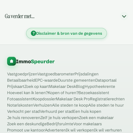
Ga verder met…
?
Disclaimer & bron van de gegevens
Immo
Speurder
Vastgoedprijzen
Vastgoedbarometer
Prijsdalingen
Betaalbaarheid
EPC-waarde
Duurste gemeenten
Dataportaal
Prijskaart
Zoek op kaart
Makelaar Desk
Blog
Hypotheekrente
Hoeveel kan ik lenen?
Kopen of huren?
Bezoekassistent
Fotoassistent
Koopdossier
Makelaar Desk Pro
Registratierechten
Notariskosten
Verhuizen
Alle steden te koop
Alle steden te huur
Verkocht per stad
Verhuurd per stad
Een huis kopen
Je huis renoveren
Zelf je huis verkopen
Zoek een makelaar
Zoek een deskundige
Bedrijfsruimte
Voor makelaars
Promoot uw kantoor
Adverteren
Ik wil verkopen
Ik wil verhuren