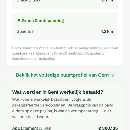
SMØRBRØD
601 m
🌳 Groen & ontspanning
Speeltuin
1,2 km
ℹ️ Deze buurtinformatie is automatisch samengesteld op basis van
openbare kaartgegevens (OpenStreetMap). Afstanden zijn
hemelsbreed en indicatief.
Bekijk het volledige buurtprofiel van Gent →
Wat werd er in Gent werkelijk betaald?
Wat kopers werkelijk betaalden, volgens de
geregistreerde verkoopakten. De vraagprijs van dit pand,
elders op deze pagina, is wat de verkoper vroeg — niet
wat er betaald werd.
Appartement
€ 300.135
(2.094)