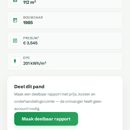
112 m²
BOUWJAAR
1985
PRIJS/M²
€ 3.545
EPC
201 kWh/m²
C
Deel dit pand
Maak een deelbaar rapport met prijs, kosten en
onderhandelingsruimte — de ontvanger heeft geen
account nodig.
Maak deelbaar rapport