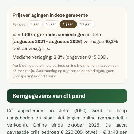
Prijsverlagingen in deze gemeente
1 jaar
3 jaar
5 jaar
10 jaar
Periode:
Van
1.100 afgeronde aanbiedingen
in Jette
(
augustus 2021 – augustus 2026
) verlaagde
10,2%
ooit de vraagprijs.
Mediane verlaging:
6,3%
(ongeveer € 15.000).
Aanbiedingen die in die periode online kwamen en intussen van
de markt zijn. Waarneming op afgeronde aanbiedingen, geen
voorspelling voor dit pand.
Kerngegevens van dit pand
Dit appartement in Jette (1090) werd te koop
aangeboden en staat niet langer online (vermoedelijk
verkocht). Online sinds oktober 2025. De laatst
gevraagde prijs bedroeg € 220.000, ofwel ± € 3.143 per