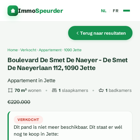
Immo
Speurder
NL
/
FR
Terug naar resultaten
Home
Verkocht
Appartement
1090 Jette
Boulevard De Smet De Naeyer - De Smet
De Naeyerlaan 112, 1090 Jette
Appartement in Jette
70 m²
wonen
1
slaapkamers
1
badkamers
€220.000
VERKOCHT
Dit pand is niet meer beschikbaar. Dit staat er wél
nog te koop in Jette: