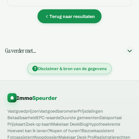
Terug naar resultaten
Ga verder met…
?
Disclaimer & bron van de gegevens
Immo
Speurder
Vastgoedprijzen
Vastgoedbarometer
Prijsdalingen
Betaalbaarheid
EPC-waarde
Duurste gemeenten
Dataportaal
Prijskaart
Zoek op kaart
Makelaar Desk
Blog
Hypotheekrente
Hoeveel kan ik lenen?
Kopen of huren?
Bezoekassistent
Fotoassistent
Koopdossier
Makelaar Desk Pro
Registratierechten