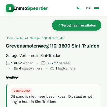
Immo
Speurder
NL
/
FR
Terug naar resultaten
Home
Verhuurd
Garage
3800 Sint-Truiden
Grevensmolenweg 110, 3800 Sint-Truiden
Garage Verhuurd in Sint-Truiden
180 m²
wonen
305 m²
perceel
4
slaapkamers
1
badkamers
€1.200
VERHUURD
Dit pand is niet meer beschikbaar. Dit staat er wél
nog te huur in Sint-Truiden: