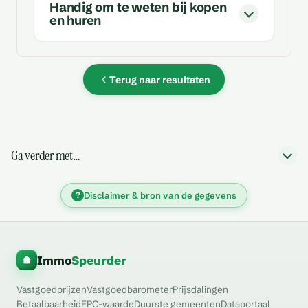
Handig om te weten bij kopen
en huren
Terug naar resultaten
Ga verder met…
?
Disclaimer & bron van de gegevens
Immo
Speurder
Vastgoedprijzen
Vastgoedbarometer
Prijsdalingen
Betaalbaarheid
EPC-waarde
Duurste gemeenten
Dataportaal