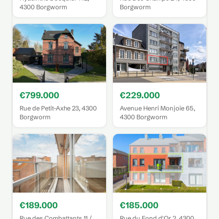
4300 Borgworm
Borgworm
€799.000
€229.000
Rue de Petit-Axhe 23, 4300
Avenue Henri Monjoie 65,
Borgworm
4300 Borgworm
€189.000
€185.000
Rue des Combattants 11 /
Rue du Fond d'Or 2, 4300