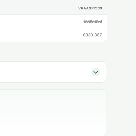
VRAAGPRIJS
€333.853
€330.367