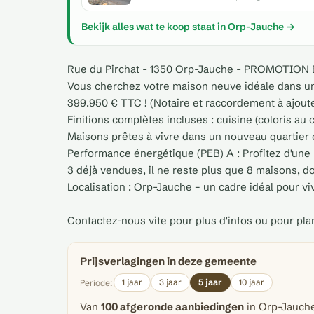
Bekijk alles wat te koop staat in Orp-Jauche →
Rue du Pirchat - 1350 Orp-Jauche - PROMOTIO
Vous cherchez votre maison neuve idéale dans u
399.950 € TTC ! (Notaire et raccordement à ajoute
Finitions complètes incluses : cuisine (coloris au 
Maisons prêtes à vivre dans un nouveau quartier c
Performance énergétique (PEB) A : Profitez d'un
3 déjà vendues, il ne reste plus que 8 maisons, don
Localisation : Orp-Jauche – un cadre idéal pour vivr
Contactez-nous vite pour plus d'infos ou pour plan
Prijsverlagingen in deze gemeente
1 jaar
3 jaar
5 jaar
10 jaar
Periode:
Van
100 afgeronde aanbiedingen
in Orp-Jauche