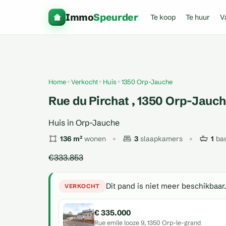
Immo
Speurder
Te koop
Te huur
V
Home
Verkocht
Huis
1350 Orp-Jauche
Rue du Pirchat , 1350 Orp-Jauc
Huis in Orp-Jauche
136 m²
wonen
3
slaapkamers
1
ba
€333.853
Dit pand is niet meer beschikbaar.
VERKOCHT
€ 335.000
Rue emile looze 9, 1350 Orp-le-grand