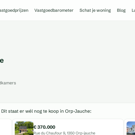
astgoedprijzen
Vastgoedbarometer
Schat je woning
Blog
L
he
dkamers
 Dit staat er wél nog te koop in Orp-Jauche:
€ 370.000
Rue du Chaufour 9, 1350 Orp-jauche