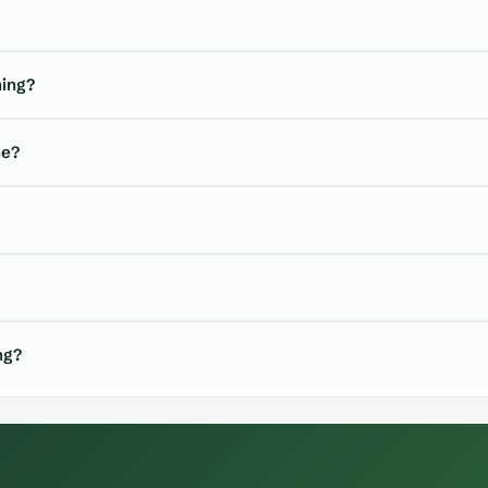
ning?
he?
ng?