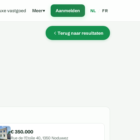
uxe vastgoed
Meer
▾
Aanmelden
NL
/
FR
Terug naar resultaten
€ 350.000
Rue de l'Etoile 40, 1350 Noduwez