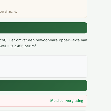
or dit pand.
kocht). Het omvat een bewoonbare oppervlakte van
wel ± € 2.455 per m².
Meld een vergissing