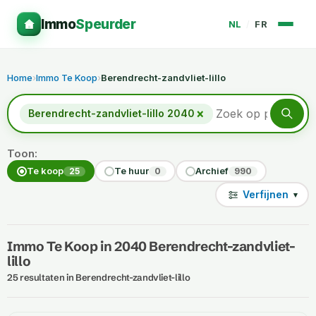
Immo
Speurder
NL
/
FR
Home
›
Immo Te Koop
›
Berendrecht-zandvliet-lillo
×
Berendrecht-zandvliet-lillo 2040
Toon:
Te koop
Te huur
Archief
25
0
990
Verfijnen
▾
Immo Te Koop in 2040 Berendrecht-zandvliet-
lillo
25 resultaten in Berendrecht-zandvliet-lillo