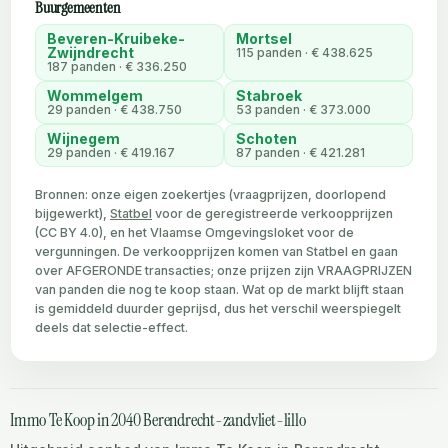
Buurgemeenten
Beveren-Kruibeke-
Mortsel
Zwijndrecht
115 panden · € 438.625
187 panden · € 336.250
Wommelgem
Stabroek
29 panden · € 438.750
53 panden · € 373.000
Wijnegem
Schoten
29 panden · € 419.167
87 panden · € 421.281
Bronnen: onze eigen zoekertjes (vraagprijzen, doorlopend
bijgewerkt),
Statbel
voor de geregistreerde verkoopprijzen
(CC BY 4.0), en het Vlaamse Omgevingsloket voor de
vergunningen. De verkoopprijzen komen van Statbel en gaan
over AFGERONDE transacties; onze prijzen zijn VRAAGPRIJZEN
van panden die nog te koop staan. Wat op de markt blijft staan
is gemiddeld duurder geprijsd, dus het verschil weerspiegelt
deels dat selectie-effect.
Immo Te Koop in 2040 Berendrecht-zandvliet-lillo