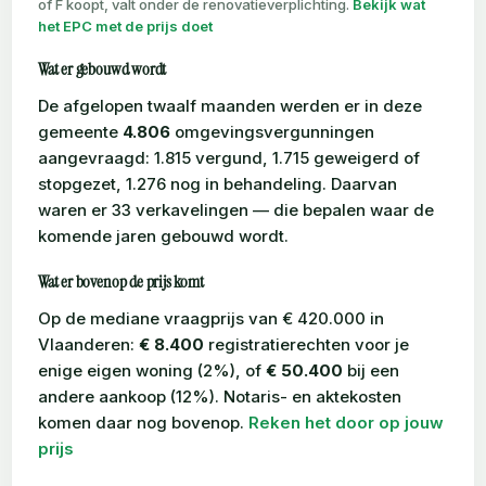
of F koopt, valt onder de renovatieverplichting.
Bekijk wat
het EPC met de prijs doet
Wat er gebouwd wordt
De afgelopen twaalf maanden werden er in deze
gemeente
4.806
omgevingsvergunningen
aangevraagd: 1.815 vergund, 1.715 geweigerd of
stopgezet, 1.276 nog in behandeling. Daarvan
waren er 33 verkavelingen — die bepalen waar de
komende jaren gebouwd wordt.
Wat er bovenop de prijs komt
Op de mediane vraagprijs van € 420.000 in
Vlaanderen:
€ 8.400
registratierechten voor je
enige eigen woning (2%), of
€ 50.400
bij een
andere aankoop (12%). Notaris- en aktekosten
komen daar nog bovenop.
Reken het door op jouw
prijs