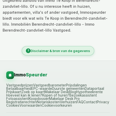
Uitgebreid aanbod van Immo Te Koop in Berendrecht-
zandvliet-lillo. Of u nu interesse heeft in huizen,
appartementen, villa's of ander vastgoed, Immospeurder
biedt voor elk wat wils Te Koop in Berendrecht-zandvliet-
lillo. Immobiliën Berendrecht-zandvliet-lillo - Immo
Berendrecht-zandvliet-lillo Vastgoed.
?
Disclaimer & bron van de gegevens
Immo
Speurder
Vastgoedprijzen
Vastgoedbarometer
Prijsdalingen
Betaalbaarheid
EPC-waarde
Duurste gemeenten
Dataportaal
Prijskaart
Zoek op kaart
Makelaar Desk
Blog
Hypotheekrente
Hoeveel kan ik lenen?
Kopen of huren?
Bezoekassistent
Fotoassistent
Koopdossier
Makelaar Desk Pro
Registratierechten
Notariskosten
Verhuizen
FAQ
Contact
Privacy
Cookies
Voorwaarden
Cookievoorkeuren