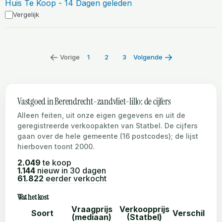
Huis Te Koop - 14 Dagen geleden
Vergelijk
Vorige
1
2
3
Volgende
Vastgoed in Berendrecht-zandvliet-lillo: de cijfers
Alleen feiten, uit onze eigen gegevens en uit de
geregistreerde verkoopakten van Statbel. De cijfers
gaan over de hele gemeente (16 postcodes); de lijst
hierboven toont 2000.
2.049
te koop
1.144
nieuw in 30 dagen
61.822
eerder verkocht
Wat het kost
Vraagprijs
Verkoopprijs
Soort
Verschil
(mediaan)
(Statbel)