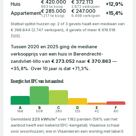
€ 420.000
€ 372.113
Huis
+12,9%
663 te koop
2.872 verkopen
€ 285.000
€ 247.000
Appartement
+15,4%
1.217 te koop
6.498 verkopen
Statbel splitst huizen op: 2 of 3 gevels haalt een mediaan van
€ 368.844 (2.747 verkopen), 4 gevels of meer € 619.518
(125).
Tussen 2020 en 2025 ging de mediane
verkoopprijs van een huis in Berendrecht-
zandvliet-lillo van
€ 273.052
naar
€ 370.863
—
+35,8%. Over 10 jaar is dat +71,3%.
Energie: het EPC van het aanbod
A
B
C
D
E
F
166
509
280
125
42
60
Gemiddeld
225 kWh/m²
over 1.182 panden (58% van het
aanbod heeft een bekend EPC-kengetal). Vlaamse schaal
voor woonhuizen; wie in Vlaanderen een woning met label E