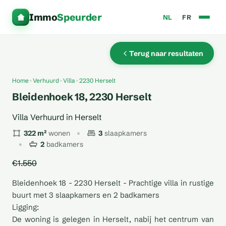
Immo
Speurder
NL
/
FR
Terug naar resultaten
Home
Verhuurd
Villa
2230 Herselt
Bleidenhoek 18, 2230 Herselt
Villa Verhuurd in Herselt
322 m²
wonen
3
slaapkamers
2
badkamers
€1.550
Bleidenhoek 18 - 2230 Herselt - Prachtige villa in rustige
buurt met 3 slaapkamers en 2 badkamers
Ligging:
De woning is gelegen in Herselt, nabij het centrum van